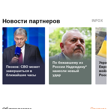
Новости партнеров
INFOX
По бежавшему из
Украи
Песков: СВО может
России Надеждину*
Европ
завершиться в
нанесли новый
войну
ближайшие часы
удар
Росс