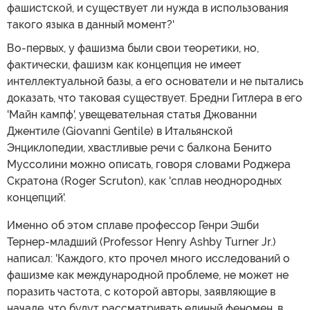
фашистской, и существует ли нужда в использования
такого языка в данный момент?'
Во-первых, у фашизма были свои теоретики, но,
фактически, фашизм как концепция не имеет
интеллектуальной базы, а его основатели и не пытались
доказать, что таковая существует. Бредни Гитлера в его
'Майн кампф', увещевательная статья Джованни
Джентиле (Giovanni Gentile) в Итальянской
Энциклопедии, хвастливые речи с балкона Бенито
Муссолини можно описать, говоря словами Роджера
Скратона (Roger Scruton), как 'сплав неоднородных
концепций'.
Именно об этом сплаве профессор Генри Эшби
Тернер-младший (Professor Henry Ashby Turner Jr.)
написал: 'Каждого, кто прочел много исследований о
фашизме как международной проблеме, не может не
поразить частота, с которой авторы, заявляющие в
начале, что будут рассматривать единый феномен, в