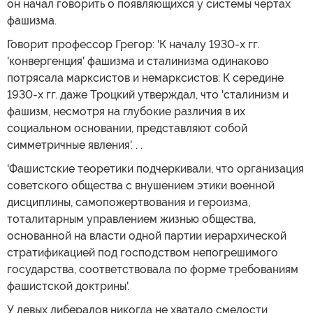
он начал говорить о появляющихся у системы чертах
фашизма.
Говорит профессор Грегор: 'К началу 1930-х гг.
'конвергенция' фашизма и сталинизма одинаково
потрясала марксистов и немарксистов: К середине
1930-х гг. даже Троцкий утверждал, что 'сталинизм и
фашизм, несмотря на глубокие различия в их
социальном основании, представляют собой
симметричные явления'. . .
'Фашистские теоретики подчеркивали, что организация
советского общества с внушением этики военной
дисциплины, самопожертвования и героизма,
тоталитарным управлением жизнью общества,
основанной на власти одной партии иерархической
стратификацией под господством непогрешимого
государства, соответствовала по форме требованиям
фашистской доктрины'.
У левых либералов никогда не хватало смелости