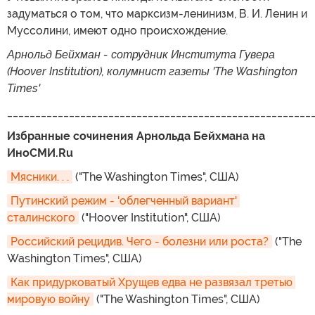
задуматься о том, что марксизм-ленинизм, В. И. Ленин и
Муссолини, имеют одно происхождение.
Арнольд Бейхман - сотрудник Института Гувера
(Hoover Institution), колумнист газеты 'The Washington
Times'
______________________________________________________
Избранные сочинения Арнольда Бейхмана на
ИноСМИ.Ru
Мясники. . .
("The Washington Times", США)
Путинский режим - 'облегченный вариант' 
сталинского
("Hoover Institution", США)
Российский рецидив. Чего - болезни или роста?
("The
Washington Times", США)
Как придурковатый Хрущев едва не развязал третью 
мировую войну
("The Washington Times", США)