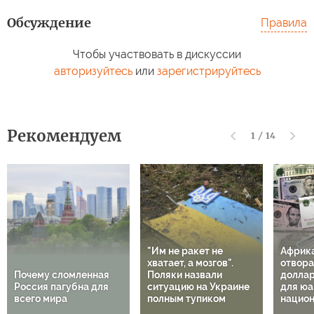
Обсуждение
Правила
Чтобы участвовать в дискуссии
авторизуйтесь
или
зарегистрируйтесь
Рекомендуем
1
/
14
"Им не ракет не
Африк
хватает, а мозгов".
отвора
Почему сломленная
Поляки назвали
доллар
Россия пагубна для
ситуацию на Украине
для юа
всего мира
полным тупиком
национ