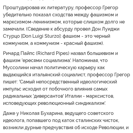
Проштудировав их литературу, профессор Грегор
убедительно показал сходства между фашизмом и
марксизмом-ленинизмом, которые слишком долго не
замечали. (Сведение к абсурду провел Дон Луиджи
Стурцо [Don Luigi Sturzo]: фашизм - это черный
коммунизм, а коммунизм - красный фашизм).
Ричард Пайпс (Richard Pipes) назвал большевизм и
фашизм 'ересями социализма'. Напоминая, что
Муссолини начал политическую карьеру как
выдающийся итальянский социалист, профессор Грегор
пишет: 'Самый непосредственный идеологический
импульс исходил от побочного влияния самых
радикальных 'диверсантов' Италии - марксистов,
исповедующих революционный синдикализм'.
Даже у Николая Бухарина, ведущего советского
идеолога, попавшего под каток сталинских чисток,
возникли дурные предчувствия об исходе Революции, и