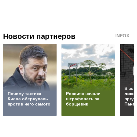
Новости партнеров
INFOX
В зон
Почему тактика
Россиян начали
ликв
Киева обернулась
штрафовать за
преда
против него самого
борщевик
Пана