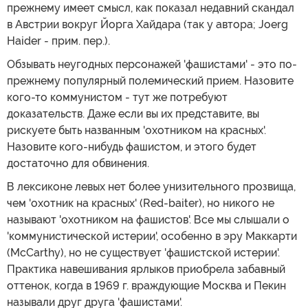
прежнему имеет смысл, как показал недавний скандал
в Австрии вокруг Йорга Хайдара (так у автора; Joerg
Haider - прим. пер.).
Обзывать неугодных персонажей 'фашистами' - это по-
прежнему популярный полемический прием. Назовите
кого-то коммунистом - тут же потребуют
доказательств. Даже если вы их представите, вы
рискуете быть названным 'охотником на красных'.
Назовите кого-нибудь фашистом, и этого будет
достаточно для обвинения.
В лексиконе левых нет более унизительного прозвища,
чем 'охотник на красных' (Red-baiter), но никого не
называют 'охотником на фашистов'. Все мы слышали о
'коммунистической истерии', особенно в эру Маккарти
(McCarthy), но не существует 'фашистской истерии'.
Практика навешивания ярлыков приобрела забавный
оттенок, когда в 1969 г. враждующие Москва и Пекин
называли друг друга 'фашистами'.