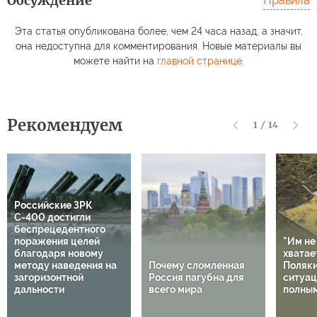
Обсуждение
Правила
Эта статья опубликована более, чем 24 часа назад, а значит,
она недоступна для комментирования. Новые материалы вы
можете найти на
главной странице
.
Рекомендуем
1
/
14
Российские ЗРК
С-400 достигли
беспрецедентного
поражения целей
"Им не
благодаря новому
хватает
методу наведения на
Почему сломленная
Поляки
загоризонтной
Россия пагубна для
ситуац
дальности
всего мира
полным