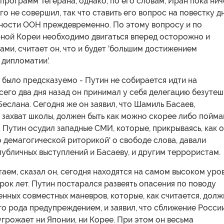
программ Тегерана, однако, по его словам, Иран пока нич
о не совершил, так что ставить его вопрос на повестку д
ности ООН преждевременно. По этому вопросу и по
ной Кореи необходимо двигаться вперед осторожно и
ми, считает он, что и будет 'большим достижением
дипломатии'.
о было предсказуемо - Путин не собирается идти на
его два дня назад он принимал у себя делегацию безуте
еслана. Сегодня же он заявил, что Шамиль Басаев,
захват школы, должен быть как можно скорее либо пойма
 Путин осудил западные СМИ, которые, прикрываясь, как 
то демагогической риторикой' о свободе слова, давали
убличных выступлений и Басаеву, и другим террористам.
аем, сказал он, сегодня находятся на самом высоком уро
рок лет. Путин постарался развеять опасения по поводу
нных совместных маневров, которые, как считается, дол
го рода предупреждением, и заявил, что сближение Росси
угрожает ни Японии, ни Корее. При этом он весьма