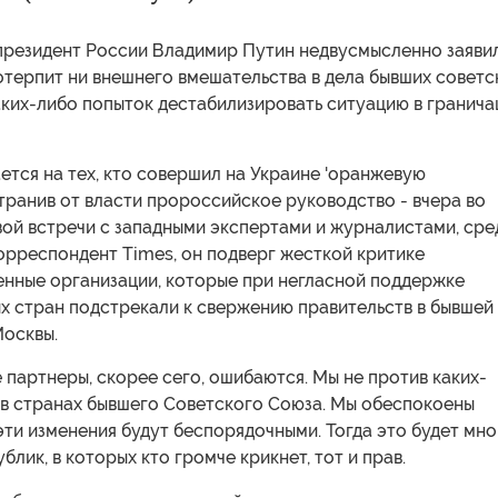
президент России Владимир Путин недвусмысленно заявил
отерпит ни внешнего вмешательства в дела бывших советс
аких-либо попыток дестабилизировать ситуацию в гранич
ется на тех, кто совершил на Украине 'оранжевую
транив от власти пророссийское руководство - вчера во
вой встречи с западными экспертами и журналистами, сре
орреспондент Times, он подверг жесткой критике
енные организации, которые при негласной поддержке
х стран подстрекали к свержению правительств в бывшей
Москвы.
 партнеры, скорее сего, ошибаются. Мы не против каких-
 в странах бывшего Советского Союза. Мы обеспокоены
 эти изменения будут беспорядочными. Тогда это будет мно
блик, в которых кто громче крикнет, тот и прав.