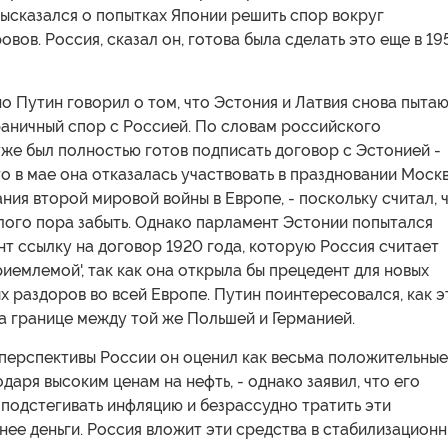
ысказался о попытках Японии решить спор вокруг
овов. Россия, сказал он, готова была сделать это еще в 19
но Путин говорил о том, что Эстония и Латвия снова пыта
раничный спор с Россией. По словам российского
уже был полностью готов подписать договор с Эстонией -
то в мае она отказалась участвовать в праздновании Моск
ния второй мировой войны в Европе, - поскольку считал, 
лого пора забыть. Однако парламент Эстонии попытался
нт ссылку на договор 1920 года, которую Россия считает
иемлемой', так как она открыла бы прецедент для новых
 раздоров во всей Европе. Путин поинтересовался, как э
а границе между той же Польшей и Германией.
перспективы России он оценил как весьма положительные 
одаря высоким ценам на нефть, - однако заявил, что его
 подстегивать инфляцию и безрассудно тратить эти
нее деньги. Россия вложит эти средства в стабилизацион