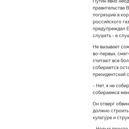
Путин явно неод
правительства В
погрязшие в кор
российского газ
предупреждал Ев
слушать - а слуш
Не вызывает сом
во-первых, смяг
считают все бол
собирается оста
президентский с
- Нет, я не соб
собираемся меня
Он отверг обвин
должно строить
культуре и стру
- Нельзя просто