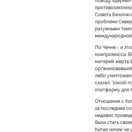
поводу ядерных 
противозаконног
Совета Безопас
проблеме Север
разумными темпа
международной 
По Чечне - и эт
компромиссы. Вс
матерей жертв Б
организовавший 
либо уничтожен.
сказал, 'какой-
платформу для п
Отношения с Кит
за последние со
недавно проведе
были стать свое
Китая ничем не 