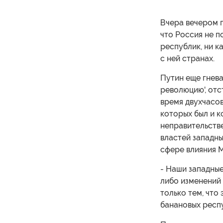
Вчера вечером 
что Россия не п
республик, ни к
с ней странах.
Путин еще гнева
революцию', отс
время двухчасо
которых был и к
неправительств
властей западны
сфере влияния 
- Наши западные
либо изменений
только тем, что
банановых респу