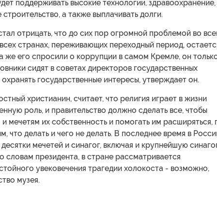
будет поддерживать высокие технологии, здравоохранение,
 строительство, а также выплачивать долги.
стал отрицать, что до сих пор огромной проблемой во все
о всех странах, переживающих переходный период, остаетс
а же его спросили о коррупции в самом Кремле, он тольк
овники сидят в советах директоров государственных
 охранять государственные интересы, утверждает он.
остный христианин, считает, что религия играет в жизни
нную роль, и правительство должно сделать все, чтобы
 и мечетям их собственность и помогать им расширяться, 
м, что делать и чего не делать. В последнее время в Росси
десятки мечетей и синагог, включая и крупнейшую синаго
по словам президента, в стране рассматривается
стойного увековечения трагедии холокоста - возможно,
тво музея.