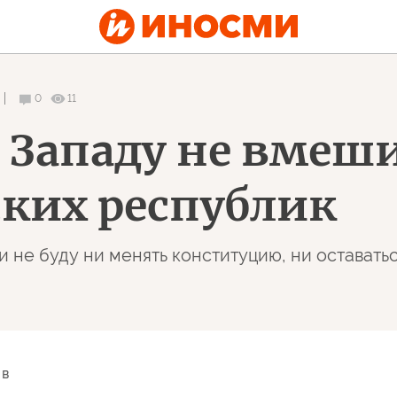
0
11
 Западу не вмеши
ких республик
 не буду ни менять конституцию, ни оставатьс
 в