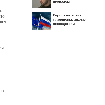
провалом
,
Европа потеряла
ких
триллионы: анализ
ащих
последствий
ди
го