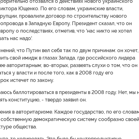
обрительно отозвался о действиях нового украинского
иктора Ющенко. По его словам, украинские власти,
рупции, провалили договор по строительству нового
опровода в Западную Европу. Президент сказал, что он
ропу о последствиях, отметив, что 'нас никто не хотел
ать нас надо'.
нений, что Путин вел себя так по двум причинам: он хочет,
чить свой имидж в глазах Запада, где российского лидера
ее авторитарным; во-вторых, развеять слухи о том, что он
ться у власти и после того, как в 2008 году его
рок истечет по закону.
ираюсь баллотироваться в президенты в 2008 году. Нет, мы 
ть конституцию, - твердо заявил он.
ения в авторитаризме. Каждое государство, по его словам
 собственную демократическую систему сообразно свое
ктуре общества.
 что-то копировать. Это было бы контрпродуктивно.