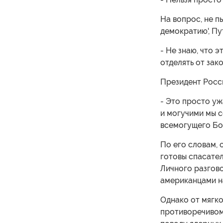
На вопрос, не п
демократию', Пу
- Не знаю, что э
отделять от зако
Президент Росс
- Это просто уж
и могучими мы с
всемогущего Бо
По его словам, 
готовы спасател
Личного разгово
американцами н
Однако от мягко
противоречивом