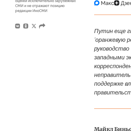
оценки исключительно зарубежных
СМИ и не отражают позицию
редакции ИноСМИ
Путин еще г
'оранжевую р
руководство 
западными э
корреспонден
неправитель
поддержке в
правительст
Майкл Биньон