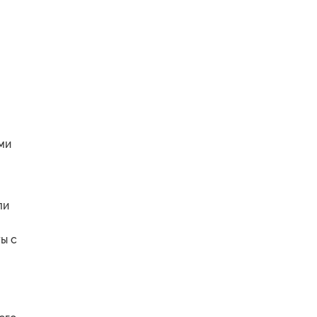
ми
ли
ы с