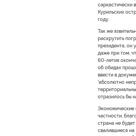
саркастически в
Курильских остр
году.
Так же язвитель
раскрутить пог
президента, он 
даже при том, ч
60-летия оконча
об обидах прош
ввести в докуме
'абсолютно непр
территориальных
отразилось бы н
Экономические 
частности, благ
страна не будет
свалившиеся на 