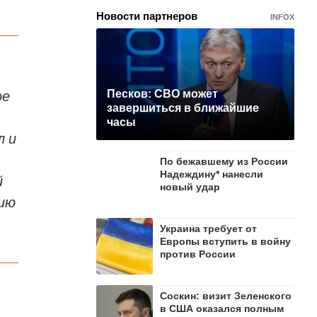
Новости партнеров
INFOX
ое
Песков: СВО может
завершиться в ближайшие
часы
л и
По бежавшему из России
Надеждину* нанесли
й
новый удар
нию
Украина требует от
Европы вступить в войну
против России
Соскин: визит Зеленского
в США оказался полным