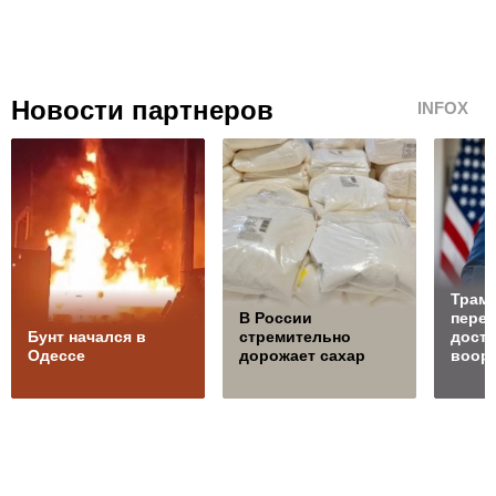
Новости партнеров
INFOX
Трамп
В России
перед
Бунт начался в
стремительно
доста
Одессе
дорожает сахар
воор