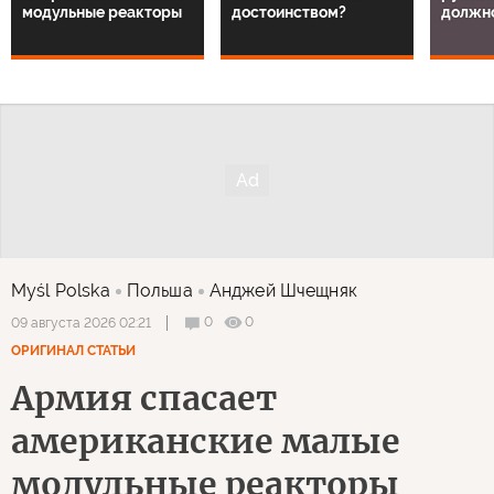
модульные реакторы
достоинством?
должн
Myśl Polska
Польша
Анджей Шчещняк
0
0
09 августа 2026 02:21
ОРИГИНАЛ СТАТЬИ
Армия спасает
американские малые
модульные реакторы