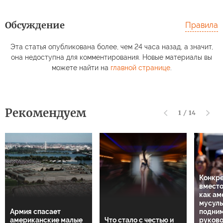
Обсуждение
Правила
Эта статья опубликована более, чем 24 часа назад, а значит,
она недоступна для комментирования. Новые материалы вы
можете найти на
главной странице
.
Рекомендуем
1
/
14
Конкре
вместо
как ам
мусул
Армия спасает
подним
американские малые
Что стало с честью и
руков