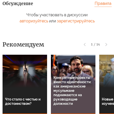
Обсуждение
Правила
Чтобы участвовать в дискуссии
авторизуйтесь
или
зарегистрируйтесь
Рекомендуем
1
/
14
Конкретные проекты
вместо идентичности:
как американские
мусульмане
поднимаются на
Что стало с честью и
руководящие
Новые 
достоинством?
должности
изучен