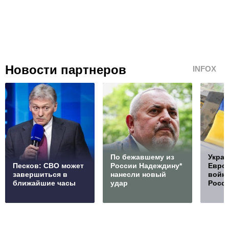
Новости партнеров
INFOX
По бежавшему из
Украи
Песков: СВО может
России Надеждину*
Европ
завершиться в
нанесли новый
войну
ближайшие часы
удар
Росс