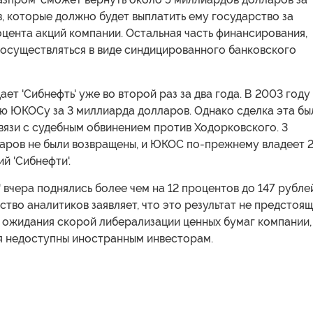
в, которые должно будет выплатить ему государство за
оцента акций компании. Остальная часть финансирования,
 осуществляться в виде синдицированного банковского
ет 'Сибнефть' уже во второй раз за два года. В 2003 году
ю ЮКОСу за 3 миллиарда долларов. Однако сделка эта бы
вязи с судебным обвинением против Ходорковского. 3
аров не были возвращены, и ЮКОС по-прежнему владеет 
й 'Сибнефти'.
' вчера поднялись более чем на 12 процентов до 147 рубле
тво аналитиков заявляет, что это результат не предстоя
а ожидания скорой либерализации ценных бумаг компании,
я недоступны иностранным инвесторам.