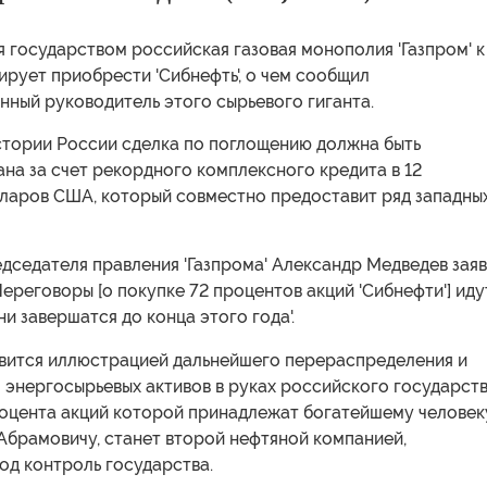
 государством российская газовая монополия 'Газпром' к
ирует приобрести 'Сибнефть', о чем сообщил
ный руководитель этого сырьевого гиганта.
стории России сделка по поглощению должна быть
на за счет рекордного комплексного кредита в 12
ларов США, который совместно предоставит ряд западны
дседателя правления 'Газпрома' Александр Медведев зая
'Переговоры [о покупке 72 процентов акций 'Сибнефти'] идут
ни завершатся до конца этого года'.
явится иллюстрацией дальнейшего перераспределения и
энергосырьевых активов в руках российского государств
процента акций которой принадлежат богатейшему человек
Абрамовичу, станет второй нефтяной компанией,
од контроль государства.