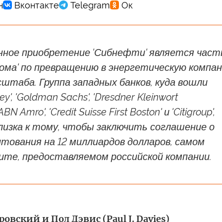
нное приобретение 'Сибнефти' является час
рома' по превращению в энергетическую компа
штаба. Группа западных банков, куда вошли
y', 'Goldman Sachs', 'Dresdner Kleinwort
ABN Amro', 'Credit Suisse First Boston' и 'Citigroup',
лизка к тому, чтобы заключить соглашение о
тования на 12 миллиардов долларов, самом
ите, предоставляемом российской компании.
овский и Пол Дэвис (Paul J. Davies)