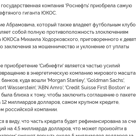
 государственная компания 'Роснефть' приобрела самую
нефтяного гиганта ЮКОС.
ние Абрамовича, который также владеет футбольным клуб
тавляет собой полную противоположность злоключениям
а ЮКОСа Михаила Ходорковского, приговоренного к девя
о заключения за мошенничество и уклонение от уплаты
е приобретение 'Сибнефти' является частью усилий
превращению в энергетическую компанию мирового масшта
банков, куда вошли 'Morgan Stanley', 'Goldman Sachs',
rt Wasserstein', 'ABN Amro', 'Credit Suisse First Boston' и
ра была близка к тому, чтобы заключить соглашение о пакете
 12 миллиардов долларов, самом крупном кредите,
м российской компании.
я в виду, что часть кредита будет рефинансирована за сче
ий на 4,5 миллиарда долларов, что может произойти в
Газпром' сможет вернуть около 5 миллиардов долларов за