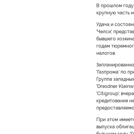
В прошлом году
крупную часть 
Удача и состоя
'Челси', предс
бывшего хозяин
годам тюремног
налогов.
Запланированно
'Газпрома' по 
Группа западных 
'Dresdner Kleinwo
'Citigroup', вче
кредитования на
предоставляемо
При этом имеетс
выпуска облигац
будущем году. '