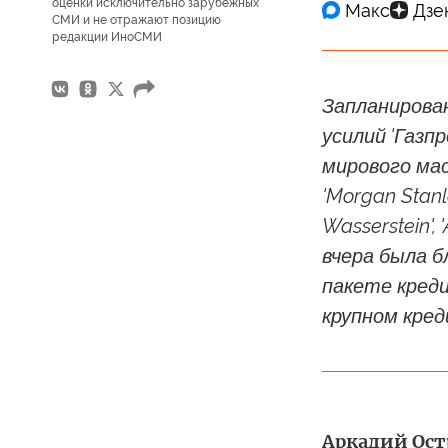
оценки исключительно зарубежных
СМИ и не отражают позицию
редакции ИноСМИ
Запланирова
усилий 'Газп
мирового мас
'Morgan Stanle
Wasserstein', '
вчера была б
пакете креди
крупном кред
Аркадий Остр