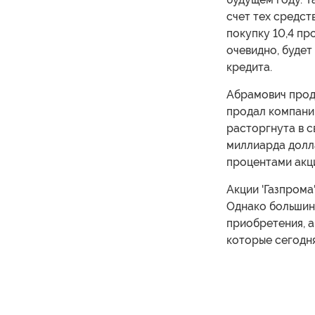
счет тех средст
покупку 10,4 пр
очевидно, будет
кредита.
Абрамович прода
продал компани
расторгнута в с
миллиарда долл
процентами акци
Акции 'Газпрома
Однако большинс
приобретения, 
которые сегодн