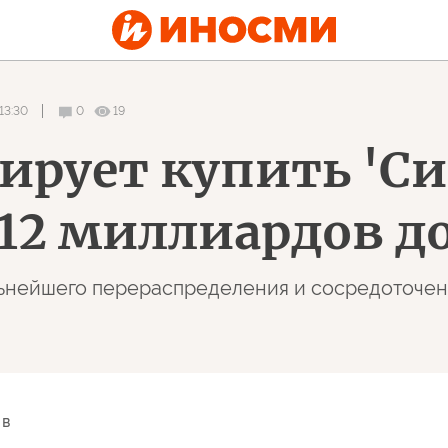
13:30
0
19
ирует купить 'Си
 12 миллиардов д
ьнейшего перераспределения и сосредоточени
 в