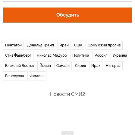
Обсудить
Пентагон
Дональд Трамп
Иран
США
Ормузский пролив
Стив Файнберг
Николас Мадуро
Политика
Россия
Украина
Ближний Восток
Йемен
Сомали
Сирия
Ирак
Нигерия
Венесуэла
Израиль
Новости СМИ2