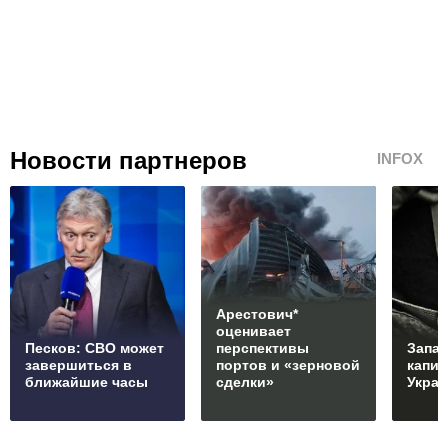
Новости партнеров
INFOX
Арестович*
оценивает
Песков: СВО может
перспективы
Запад
завершиться в
портов и «зерновой
капи
ближайшие часы
сделки»
Укра