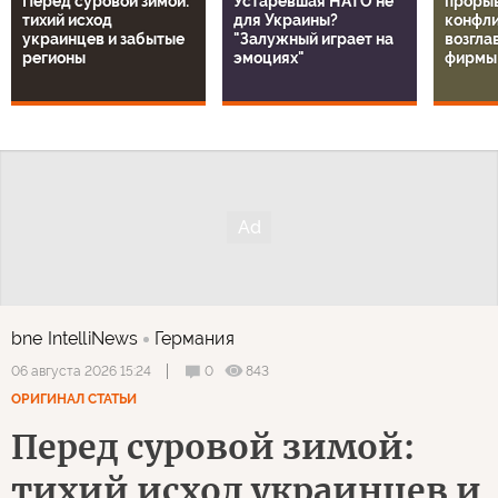
Чтобы участвовать в дискуссии
авторизуйтесь
или
зарегистрируйтесь
Рекомендуем
1
/
14
Новый
технол
Перед суровой зимой:
Устаревшая НАТО не
прорыв
тихий исход
для Украины?
конфли
украинцев и забытые
"Залужный играет на
возгла
регионы
эмоциях"
фирмы