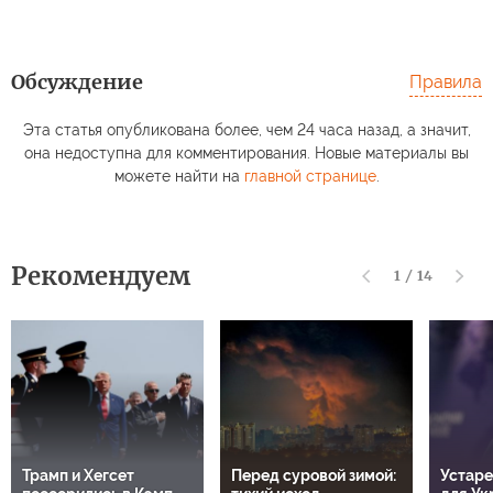
Обсуждение
Правила
Эта статья опубликована более, чем 24 часа назад, а значит,
она недоступна для комментирования. Новые материалы вы
можете найти на
главной странице
.
Рекомендуем
1
/
14
Трамп и Хегсет
Перед суровой зимой:
Устаре