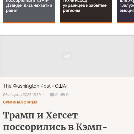
поссорились в Кэмп-
тихий исход
для Ук
Дэвиде из-за нехватки
украинцев и забытые
"Залуж
ракет
регионы
эмоция
The Washington Post
США
0
0
06 августа 2026 15:59
ОРИГИНАЛ СТАТЬИ
Трамп и Хегсет
поссорились в Кэмп-