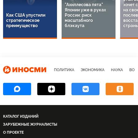
"Ахиллесова пята"
хочет 
Японии уже в руках
на сво
Как США упустили
России: риск
послев
стратегическое
масштабного
восста
преимущество
блэкаута
стран
ПОЛИТИКА
ЭКОНОМИКА
НАУКА
ВОЕ
КАТАЛОГ ИЗДАНИЙ
ЗАРУБЕЖНЫЕ ЖУРНАЛИСТЫ
О ПРОЕКТЕ