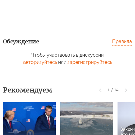
Обсуждение
Правила
Чтобы участвовать в дискуссии
авторизуйтесь
или
зарегистрируйтесь
Рекомендуем
1
/
14
Законч
этой о