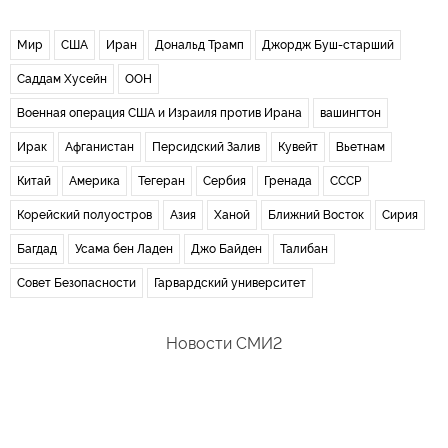
Мир
США
Иран
Дональд Трамп
Джордж Буш-старший
Саддам Хусейн
ООН
Военная операция США и Израиля против Ирана
вашингтон
Ирак
Афганистан
Персидский Залив
Кувейт
Вьетнам
Китай
Америка
Тегеран
Сербия
Гренада
СССР
Корейский полуостров
Азия
Ханой
Ближний Восток
Сирия
Багдад
Усама бен Ладен
Джо Байден
Талибан
Совет Безопасности
Гарвардский университет
Новости СМИ2