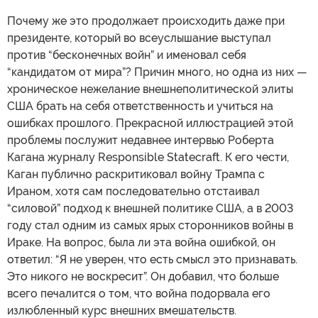
Почему же это продолжает происходить даже при
президенте, который во всеуслышание выступал
против “бесконечных войн” и именовал себя
“кандидатом от мира”? Причин много, но одна из них —
хроническое нежелание внешнеполитической элиты
США брать на себя ответственность и учиться на
ошибках прошлого. Прекрасной иллюстрацией этой
проблемы послужит недавнее интервью Роберта
Кагана журналу Responsible Statecraft. К его чести,
Каган публично раскритиковал войну Трампа с
Ираном, хотя сам последовательно отстаивал
“силовой” подход к внешней политике США, а в 2003
году стал одним из самых ярых сторонников войны в
Ираке. На вопрос, была ли эта война ошибкой, он
ответил: “Я не уверен, что есть смысл это признавать.
Это никого не воскресит”. Он добавил, что больше
всего печалится о том, что война подорвала его
излюбленный курс внешних вмешательств.