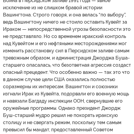
Война в Персидском заливе 1991 года — явное
исключение из не слишком бравой истории
Вашингтона. Строго говоря, и она велась “по выбору”,
ведь Вашингтону ничего не стоило оставить Кувейт за
Ираком — непосредственной угрозы безопасности это
не представляло. Но со временем иракский контроль
над Кувейтом и его нефтяными месторождениями мог
изменить расстановку сил в Персидском заливе самым
тревожным образом, и администрация Джорджа Буша-
старшего опасалась, что безответная агрессия создаст
опасный прецедент. Что особенно важно — так это что
в данном случае цели США оказались полностью
соразмерны их интересам. Вашингтон и союзники
изгнали Ирак из Кувейта, подорвали его военную мощь
и навязали Багдаду инспекции ООН, свернувшие его
оружейные программы. Однако президент Джордж
Буш-старший мудро решил не покорять иракскую
столицу и не свергать режим, поскольку тем самым
превысил бы мандат, предоставленный Советом