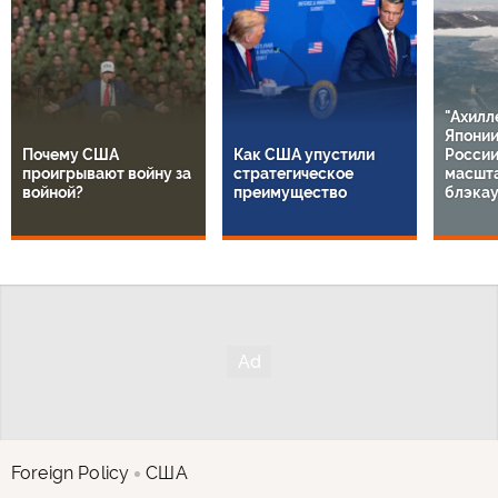
"Ахилл
Японии
Почему США
Как США упустили
России
проигрывают войну за
стратегическое
масшт
войной?
преимущество
блэкау
Foreign Policy
США