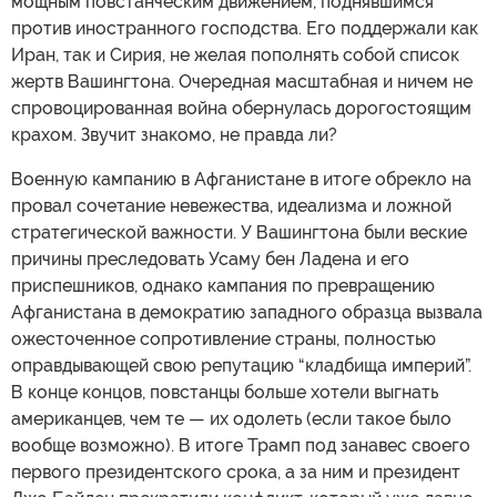
мощным повстанческим движением, поднявшимся
против иностранного господства. Его поддержали как
Иран, так и Сирия, не желая пополнять собой список
жертв Вашингтона. Очередная масштабная и ничем не
спровоцированная война обернулась дорогостоящим
крахом. Звучит знакомо, не правда ли?
Военную кампанию в Афганистане в итоге обрекло на
провал сочетание невежества, идеализма и ложной
стратегической важности. У Вашингтона были веские
причины преследовать Усаму бен Ладена и его
приспешников, однако кампания по превращению
Афганистана в демократию западного образца вызвала
ожесточенное сопротивление страны, полностью
оправдывающей свою репутацию “кладбища империй”.
В конце концов, повстанцы больше хотели выгнать
американцев, чем те — их одолеть (если такое было
вообще возможно). В итоге Трамп под занавес своего
первого президентского срока, а за ним и президент