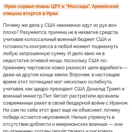
Иран сорвал планы ЦРУ и "Моссада". Армейский 
спецназ вторгся в Ирак
Почему же дела у США неизменно идут из рук вон
плохо? Разумеется, причина не в нехватке средств,
учитывая колоссальный военный бюджет США и
готовность конгресса в любой момент подмахнуть
любую запрошенную сумму. И дело явно не в
недостатке огневой мощи, поскольку США по-
прежнему чертовски ловко разносят цели вдребезги —
даже на другом конце земли. Впрочем, в настоящее
время этот потенциал мог несколько ослабнуть,
учитывая, как щедро президент США Дональд Трамп и
военный министр Пит Хегсет растратили арсеналы
современных ракет в своей бездарной войне с Ираном.
Но сам по себе этот факт еще не объясняет, почему
победа остается неуловимой. Нельзя упрекнуть в
отсутствии доблести и американских военных — они
по-прежнему готовы геройствовать и рисковать