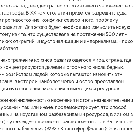
осток-запад', неоднократно сталкивавшего человечество 
атастрофы. В XXI-ом столетии придется разрешить куда
 противостояние, конфликт севера и юга, проблему
 развития. Для этого будет необходимо измыслить новую
тому как та, что существовала на протяжении 500 лет -
ликих открытий, индустриализации и империализма, - похо
аботает.
ана-отражение кризиса развивающегося мира, страна, где
го концентрируются дилеммы огромного числа бедных,
им хозяйством людей, которые пытаются изменить эту
трана, в которой наиболее четко и остро представлен
ющий из отношения населения и имеющихся ресурсов.
огромной численностью населения и столь незначительными
рсами - так или иначе, продемонстрирует, что способ
анный на неустанном разбазаривании ресурсов, в XXI-ом 
ет', - утверждает президент расположенного в Вашингтон
ирного наблюдения (WWI) Кристофер Флавин (Christopher