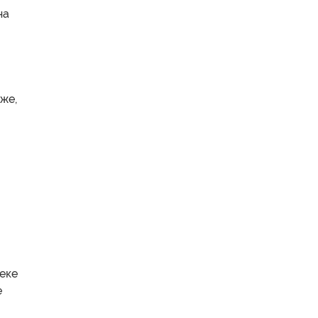
на
же,
веке
е