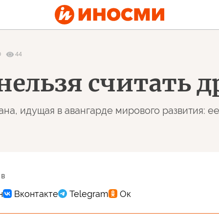
0
44
нельзя считать 
на, идущая в авангарде мирового развития: ее
 в