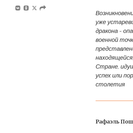
Возникновени
уже устаревш
дракона - опа
военной точк
представлени
находящейся,
Стране, идущ
успех или по
столетия
Рафаэль Пош/