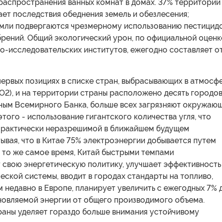
распространения ванных комнат в домах. 37% территории
ет последствия обеднения земель и обезлесения;
мли подвергаются чрезмерному использованию пестицидо
брений. Общий экологический урон, по официальной оценк
о-исследовательских институтов, ежегодно составляет о
первых позициях в списке стран, выбрасывающих в атмосф
O2), и на территории страны расположено десять городов
нным Всемирного Банка, больше всех загрязняют окружаю
этого - использование гигантского количества угля, что
практически неразрешимой в ближайшем будущем
ывая, что в Китае 75% электроэнергии добывается путем
В то же самое время, Китай быстрыми темпами
 свою энергетическую политику, улучшает эффективность
еской системы, вводит в городах стандарты на топливо,
 недавно в Европе, планирует увеличить с ежегодных 7% 
новляемой энергии от общего производимого объема.
раны уделяет гораздо больше внимания устойчивому