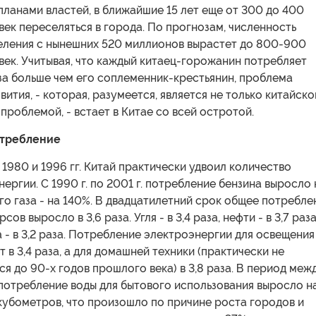
планами властей, в ближайшие 15 лет еще от 300 до 400
ек переселяться в города. По прогнозам, численность
еления с нынешних 520 миллионов вырастет до 800-900
ек. Учитывая, что каждый китаец-горожанин потребляет
аза больше чем его соплеменник-крестьянин, проблема
вития, - которая, разумеется, является не только китайско
 проблемой, - встает в Китае со всей остротой.
требление
1980 и 1996 гг. Китай практически удвоил количество
ергии. С 1990 г. по 2001 г. потребление бензина выросло 
о газа - на 140%. В двадцатилетний срок общее потребле
ов выросло в 3,6 раза. Угля - в 3,4 раза, нефти - в 3,7 раза
 - в 3,2 раза. Потребление электроэнергии для освещения
т в 3,4 раза, а для домашней техники (практически не
я до 90-х годов прошлого века) в 3,8 раза. В период меж
г. потребление воды для бытового использования выросло н
кубометров, что произошло по причине роста городов и