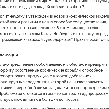
монии с окружающим миром в качестве противовеса культ
 Какая из этих двух лошадей победит в забеге?
ерпит неудачу в утверждении новой экономической модели
устойчивом развитии и новых способах сосуществования,
нете станет гораздо сложнее. В этом смысле, текущее
омнения, станет веком Китая. Но будет ли это, как утвержд
 угрожающей китайской супердержавы? Практически точно
бализации
ельно представляет собой дешевое глобальное предприяти
 орбиту собственные космические корабли, способное
экспортировать продукцию с высокой добавочной
рана, крупные предприятия которой начинают занимать
озиции в мире. Глобализация дала Китаю неопровержимые
роблема заключается в том, что контроль над процессами
ствует, находится под большим вопросом.
водительный сектор китайской экономики - экспорт, кото