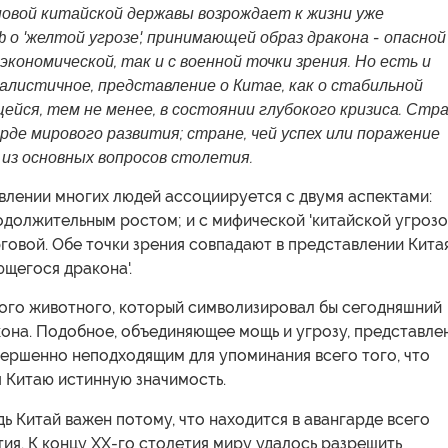
новой китайской державы возрождает к жизни уже
о 'желтой угрозе', принимающей образ дракона - опасной
 экономической, так и с военной точки зрения. Но есть и
еалистичное, представление о Китае, как о стабильной
ейся, тем не менее, в состоянии глубокого кризиса. Стра
рде мирового развития; стране, чей успех или поражение
 из основных вопросов столетия.
влении многих людей ассоциируется с двумя аспектами:
должительным ростом; и с мифической 'китайской угрозой
говой. Обе точки зрения совпадают в представлении Китая
щегося дракона'.
кого животного, который символизировал бы сегодняшний
она. Подобное, объединяющее мощь и угрозу, представле
вершенно неподходящим для упоминания всего того, что
 Китаю истинную значимость.
ь Китай важен потому, что находится в авангарде всего
ия. К концу ХХ-го столетия миру удалось разрешить