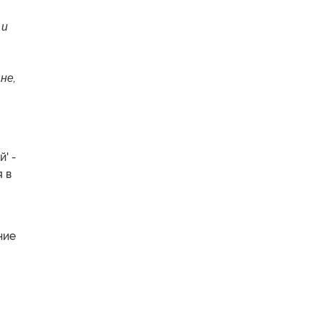
 и
не,
' -
 в
ние