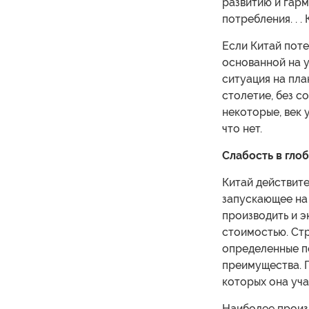
развитию и гар
потребления. . .
Если Китай пот
основанной на 
ситуация на пла
столетие, без с
некоторые, век
что нет.
Слабость в гло
Китай действит
запускающее на
производить и 
стоимостью. Ст
определенные п
преимущества. П
которых она уча
Наиболее произ