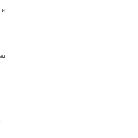
 и
ным
с
а