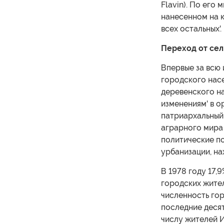
Flavin). По его
нанесенном на к
всех остальных'.
Переход от сел
Впервые за всю
городского насе
деревенского н
изменениям' в о
патриархальный
аграрного мира 
политические по
урбанизации, н
В 1978 году 17,
городских жител
численность гор
последние десят
числу жителей И