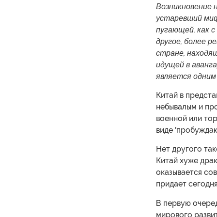
Возникновение 
устаревший миф 
пугающей, как с
другое, более р
стране, находящ
идущей в аванга
является одним
Китай в предста
небывалым и про
военной или тор
виде 'пробуждаю
Нет другого та
Китай хуже драк
оказывается со
придает сегодня
В первую очеред
мирового развит