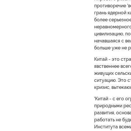
противоречие 'в
грань ядерной к
более серьезное
неравномерного
цивилизацию, по
начавшаяся с ве
больше уже не р
Китай - это стр
явственнее все
живущих сельск
ситуацию. Это с
кризис, вытека
'Китай - с его 
природными ресу
развития, основ
работать не буд
Института всем