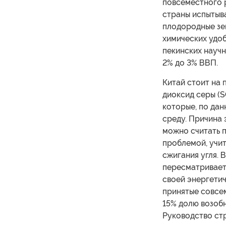
повсеместного 
страны испытыва
плодородные зе
химических удо
пекинских научн
2% до 3% ВВП.
Китай стоит на 
диоксид серы (S
которые, по да
среду. Причина 
можно считать 
проблемой, учит
сжигания угля. 
пересматривает
своей энергетич
принятые совсем
15% долю возоб
Руководство ст