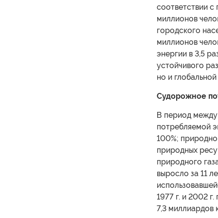
соответствии с 
миллионов челов
городского нас
миллионов челов
энергии в 3,5 р
устойчивого раз
но и глобальной
Судорожное по
В период между 
потребляемой эн
100%; природног
природных ресурс
природного газа
выросло за 11 ле
использовавшейс
1977 г. и 2002 
7,3 миллиардов 