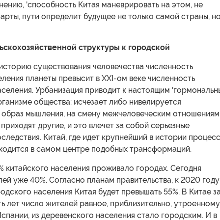
 мнению, 'способность Китая маневрировать на этом, не
арты, пути определит будущее не только самой страны, но
ьскохозяйственной структуры к городской
 историю существования человечества численность
ления планеты превысит в XXI-ом веке численность
аселения. Урбанизация приводит к настоящим 'гормональ
рганизме общества: исчезает либо нивелируется
 образ мышления, на смену межчеловеческим отношениям
приходят другие, и это влечет за собой серьезные
следствия. Китай, где идет крупнейший в истории процес
аходится в самом центре подобных трансформаций.
9% китайского населения проживало городах. Сегодня
ей уже 40%. Согласно планам правительства, к 2020 году
одского населения Китая будет превышать 55%. В Китае з
ь лет число жителей равное, приблизительно, утроенному
спании, из деревенского населения стало городским. И в