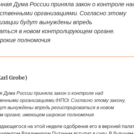
ная Дума России приняла закон о контроле на
ственными организациями. Согласно этому
низации будут вынуждены впредь
аться в новом контролирующем органе,
окие полномочия
arl Grobe)
я Дума России приняла закон о контроле над
енными организациями (НПО). Согласно этому закону,
дут вынуждены впредь регистрироваться в новом
 органе, имеющем широкие полномочия.
дающегося на этой неделе одобрения его в верхней пала
зидентом Владимиром Путиным вступит в силу. В будущем