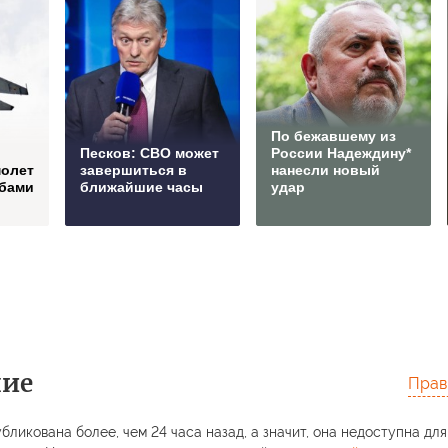
По бежавшему из
Песков: СВО может
России Надеждину*
молет
завершиться в
нанесли новый
мбами
ближайшие часы
удар
ние
Прав
бликована более, чем 24 часа назад, а значит, она недоступна для