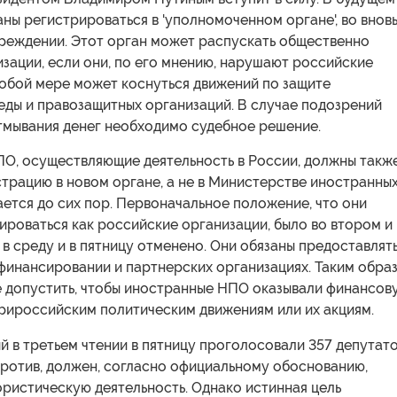
ны регистрироваться в 'уполномоченном органе', во внов
реждении. Этот орган может распускать общественно
зации, если они, по его мнению, нарушают российские
собой мере может коснуться движений по защите
ды и правозащитных организаций. В случае подозрений
тмывания денег необходимо судебное решение.
О, осуществляющие деятельность в России, должны такж
трацию в новом органе, а не в Министерстве иностранны
лается до сих пор. Первоначальное положение, что они
роваться как российские организации, было во втором и
 в среду и в пятницу отменено. Они обязаны предоставлят
финансировании и партнерских организациях. Таким обра
не допустить, чтобы иностранные НПО оказывали финансов
рироссийским политическим движениям или их акциям.
ый в третьем чтении в пятницу проголосовали 357 депутато
против, должен, согласно официальному обоснованию,
ристическую деятельность. Однако истинная цель