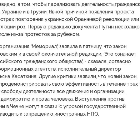
евидно, в том, чтобы парализовать деятельность гражданс
а Украине и в Грузии. Явной причиной появления проекта
я страх повторения украинской Оранжевой революции или
олюции роз. Первую редакцию документа Путин несколько
числе из-за протестов за рубежом.
рганизация 'Мемориал', заявила в пятницу, что закон
овским и в своей окончательной редакции: 'Это означает
ийского гражданского общества', - сказала, согласно
ормационных агентств, исполнительный директор
ьяна Касаткина. Другие критики заявили, что новый закон,
продемонстрировать свою эффективность в течение трех
 свободы деятельности все движения и организации,
 демократию и права человека. Выступления против
ы в Чечне могут в связи 'с угрозой государственной
риводить к запрещению иностранных НПО.