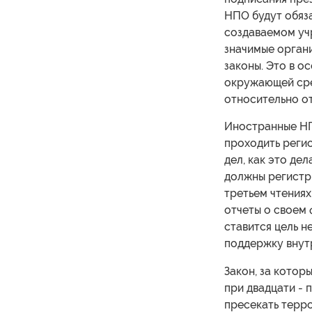
НПО будут обяза
создаваемом уч
значимые органи
законы. Это в о
окружающей сре
относительно о
Иностранные НП
проходить регис
дел, как это де
должны регистри
третьем чтениях
отчеты о своем 
ставится цель 
поддержку внут
Закон, за котор
при двадцати - 
пресекать терро