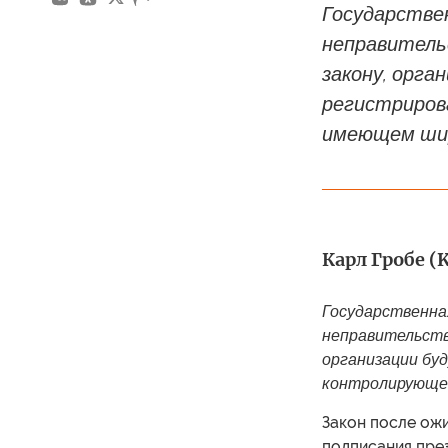
Государствен
неправитель
закону, орга
регистриров
имеющем шир
Карл Гробе (K
Государственна
неправительств
организации бу
контролирующем
Закон после ожи
подписания пре