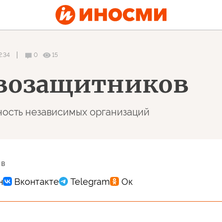
2:34
0
15
авозащитников
ность независимых организаций
 в