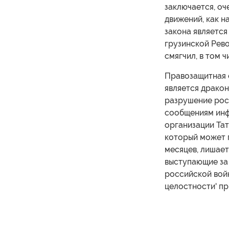
заключается, оч
движений, как н
закона являетс
грузинской Рев
смягчил, в том 
Правозащитная о
является дракон
разрушение росс
сообщениям инф
организации Тат
который может 
месяцев, лишает
выступающие за
российской войн
целостности' п