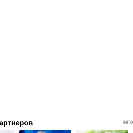
артнеров
INF