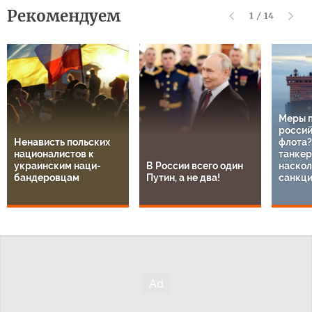
Рекомендуем
1
/
14
Меры 
россий
Ненависть польских
флота?
националистов к
танкер
украинским наци-
В России всего один
наскол
бандеровцам
Путин, а не два!
санкц