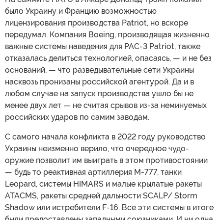
было Украину и Францию возможностью
лицензирования производства Patriot, но вскоре
передумал. Компания Boeing, производящая жизненно
важные системы наведения для PAC-3 Patriot, также
отказалась делиться технологией, опасаясь, — и не без
оснований, — что разведывательные сети Украины
насквозь пронизаны российской агентурой. Да и в
любом случае на запуск производства ушло бы не
менее двух лет — не считая срывов из-за неминуемых
российских ударов по самим заводам.
С самого начала конфликта в 2022 году руководство
Украины неизменно верило, что очередное чудо-
оружие позволит им выиграть в этом противостоянии
— будь то реактивная артиллерия M-777, танки
Leopard, системы HIMARS и малые крылатые ракеты
ATACMS, ракеты средней дальности SCALP/ Storm
Shadow или истребители F-16. Все эти системы в итоге
были предоставлены западными союзниками. И ни одна