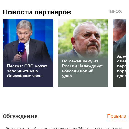
Новости партнеров
INFOX
Арест
По бежавшему из
оцен
Песков: СВО может
России Надеждину*
перс
завершиться в
нанесли новый
порто
ближайшие часы
удар
сдел
Обсуждение
Правила
Эта статья опубликована более, чем 24 часа назад, а значит,