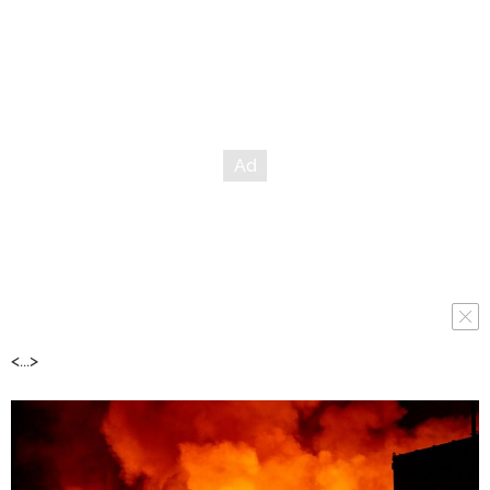
<...>