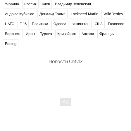
Украина
Россия
Киев
Владимир Зеленский
Андрюс Кубилюс
Дональд Трамп
Lockheed Martin
WildBerries
НАТО
F-16
Политика
Одесса
вашингтон
США
Евросоюз
Воронеж
Иран
Турция
Кривой рог
Анкара
Франция
Boeing
Новости СМИ2