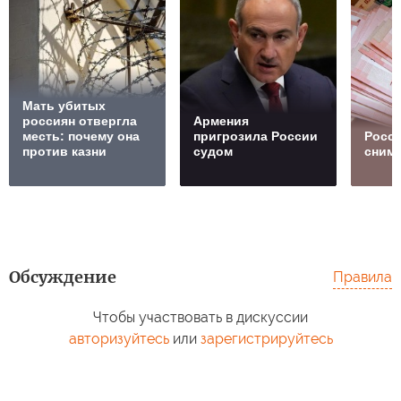
Мать убитых
россиян отвергла
Армения
месть: почему она
пригрозила России
Росс
против казни
судом
сним
Обсуждение
Правила
Чтобы участвовать в дискуссии
авторизуйтесь
или
зарегистрируйтесь