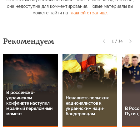
она недоступна для комментирования. Новые материалы вы
можете найти на
главной странице
.
Рекомендуем
1
/
14
В российско-
украинском
Ненависть польских
конфликте наступил
националистов к
мрачный переломный
украинским наци-
В Росс
момент
бандеровцам
Путин, 