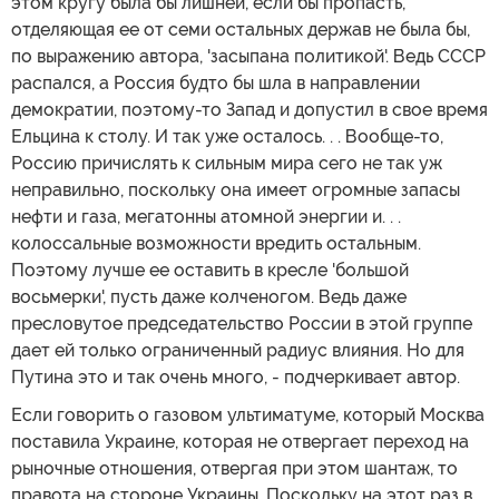
этом кругу была бы лишней, если бы пропасть,
отделяющая ее от семи остальных держав не была бы,
по выражению автора, 'засыпана политикой'. Ведь СССР
распался, а Россия будто бы шла в направлении
демократии, поэтому-то Запад и допустил в свое время
Ельцина к столу. И так уже осталось. . . Вообще-то,
Россию причислять к сильным мира сего не так уж
неправильно, поскольку она имеет огромные запасы
нефти и газа, мегатонны атомной энергии и. . .
колоссальные возможности вредить остальным.
Поэтому лучше ее оставить в кресле 'большой
восьмерки', пусть даже колченогом. Ведь даже
пресловутое председательство России в этой группе
дает ей только ограниченный радиус влияния. Но для
Путина это и так очень много, - подчеркивает автор.
Если говорить о газовом ультиматуме, который Москва
поставила Украине, которая не отвергает переход на
рыночные отношения, отвергая при этом шантаж, то
правота на стороне Украины. Поскольку на этот раз в