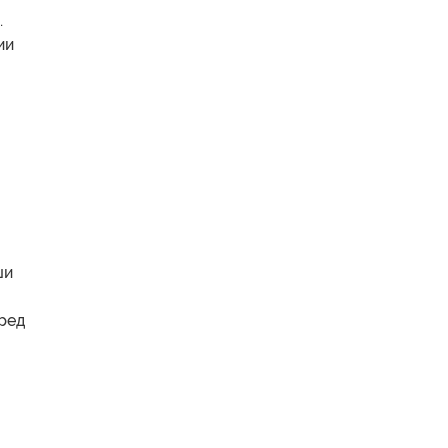
.
ии
ши
ред