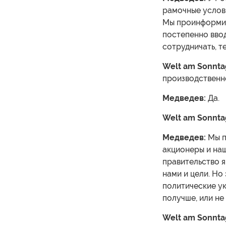
рамочные услови
Мы проинформир
постепенно ввод
сотрудничать, т
Welt am Sonnta
производственн
Медведев:
Да.
Welt am Sonnta
Медведев:
Мы п
акционеры и наш
правительство 
нами и цели. Но
политические ук
получше, или не
Welt am Sonnta