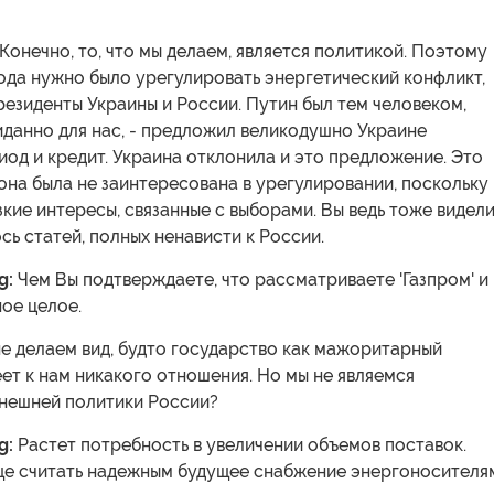
 Конечно, то, что мы делаем, является политикой. Поэтому
года нужно было урегулировать энергетический конфликт,
езиденты Украины и России. Путин был тем человеком,
иданно для нас, - предложил великодушно Украине
од и кредит. Украина отклонила и это предложение. Это
 она была не заинтересована в урегулировании, поскольку
кие интересы, связанные с выборами. Вы ведь тоже видели
сь статей, полных ненависти к России.
g:
Чем Вы подтверждаете, что рассматриваете 'Газпром' и
ое целое.
е делаем вид, будто государство как мажоритарный
ет к нам никакого отношения. Но мы не являемся
нешней политики России?
g:
Растет потребность в увеличении объемов поставок.
е считать надежным будущее снабжение энергоносителя