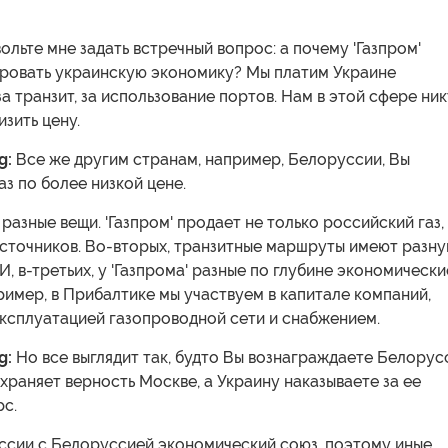
ольте мне задать встречный вопрос: а почему 'Газпром'
ровать украинскую экономику? Мы платим Украине
а транзит, за использование портов. Нам в этой сфере ни
изить цену.
g:
Все же другим странам, например, Белоруссии, Вы
аз по более низкой цене.
разные вещи. 'Газпром' продает не только российский газ,
 источников. Во-вторых, транзитные маршруты имеют разн
И, в-третьих, у 'Газпрома' разные по глубине экономически
имер, в Прибалтике мы участвуем в капитале компаний,
ксплуатацией газопроводной сети и снабжением.
g:
Но все выглядит так, будто Вы вознаграждаете Белору
сохраняет верность Москве, а Украину наказываете за ее
рс.
ссии с Белоруссией экономический союз, поэтому иные