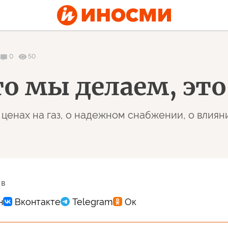
0
50
то мы делаем, эт
о ценах на газ, о надежном снабжении, о вли
 в