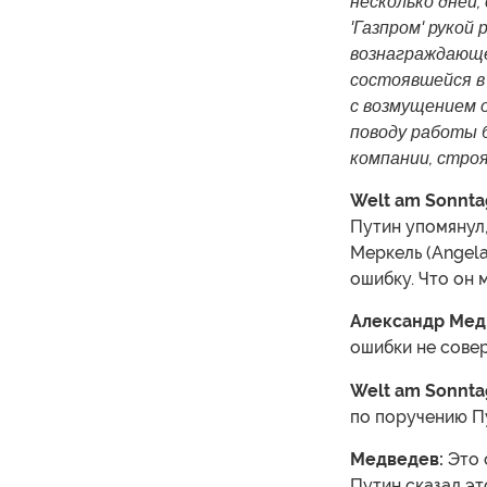
несколько дней,
'Газпром' рукой
вознаграждающе
состоявшейся в 
с возмущением 
поводу работы б
компании, стро
Welt am Sonnta
Путин упомянул
Меркель (Angela
ошибку. Что он 
Александр Мед
ошибки не сове
Welt am Sonnta
по поручению П
Медведев:
Это 
Путин сказал эт