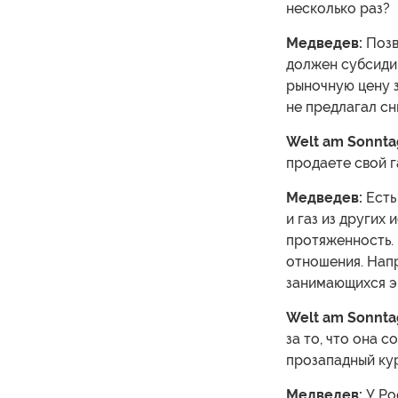
несколько раз?
Медведев:
Позв
должен субсиди
рыночную цену з
не предлагал сн
Welt am Sonnta
продаете свой г
Медведев:
Есть 
и газ из других
протяженность. 
отношения. Напр
занимающихся э
Welt am Sonnta
за то, что она 
прозападный ку
Медведев:
У Ро