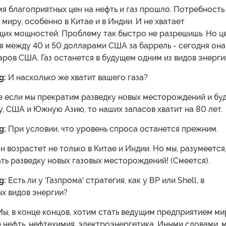
я благоприятных цен на нефть и газ прошло. Потребность
 миру, особенно в Китае и в Индии. И не хватает
их мощностей. Проблему так быстро не разрешишь. Но ц
я между 40 и 50 долларами США за баррель - сегодня она
ров США. Газ останется в будущем одним из видов энерги
g:
И насколько же хватит вашего газа?
 если мы прекратим разведку новых месторождений и бу
, США и Южную Азию, то наших запасов хватит на 80 лет.
g:
При условии, что уровень спроса останется прежним.
н возрастет не только в Китае и Индии. Но мы, разумеется
ь разведку новых газовых месторождений! (Смеется).
g:
Есть ли у 'Газпрома' стратегия, как у ВР или Shell, в
х видов энергии?
Мы, в конце концов, хотим стать ведущим предприятием ми
е нефть, нефтехимия, электроэнергетика. Иными словами, 