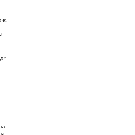
ена
и.
дем
,
ра.
мы