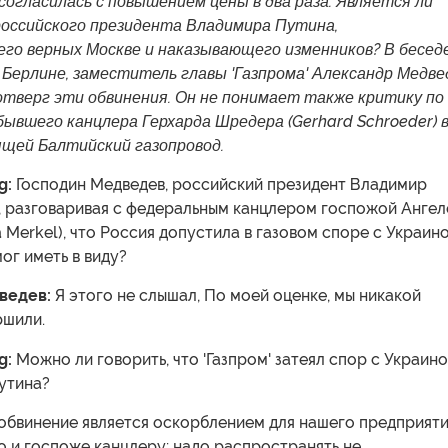
 согласилась с повышением цены в два раза. Является ли
 российского президента Владимира Путина,
го верных Москве и наказывающего изменников? В беседе
Берлине, заместитель главы 'Газпрома' Александр Медве
отверг эти обвинения. Он не понимает также критику по
ывшего канцлера Герхарда Шредера (Gerhard Schroeder) 
ящей Балтийский газопровод.
g:
Господин Медведев, российский президент Владимир
, разговаривая с федеральным канцлером госпожой Ангел
 Merkel), что Россия допустила в газовом споре с Украин
мог иметь в виду?
ведев:
Я этого не слышал, По моей оценке, мы никакой
ршили.
g:
Можно ли говорить, что 'Газпром' затеял спор с Украин
утина?
обвинение является оскорблением для нашего предприяти
о и госпоже канцлеру: надо распространять не