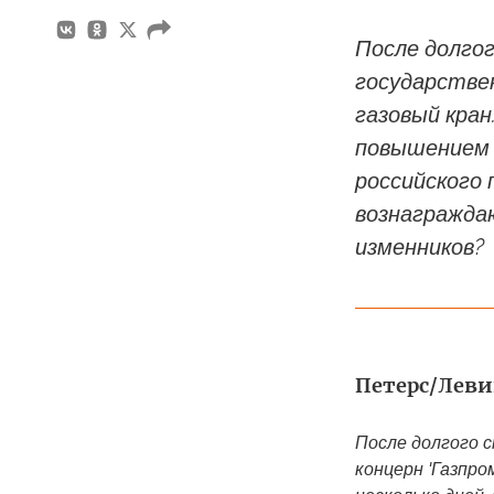
После долгог
государствен
газовый кран
повышением ц
российского
вознагражда
изменников?
Петерс/Левин
После долгого с
концерн 'Газпро