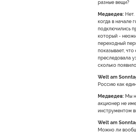
разные вещи?
Медведев:
Нет.
когда в начале 
подключились пр
который - неож
переходный пери
показывает, что
преследовала уз
сколько появило
Welt am Sonnta
Россию как един
Медведев:
Мы н
акционер не име
инструментом в
Welt am Sonnta
Можно ли вообщ