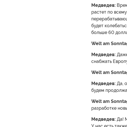
Медведев:
Врем
растет по всему
перерабатывающ
будет колебатьс
больше 60 долла
Welt am Sonnta
Медведев:
Даже
снабжать Европу
Welt am Sonnta
Медведев:
Да, о
будем продолжат
Welt am Sonnta
разработке новы
Медведев:
Да! 
У нас есть такж