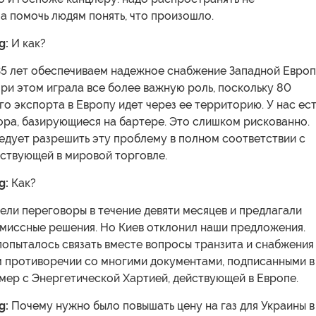
а помочь людям понять, что произошло.
g:
И как?
5 лет обеспечиваем надежное снабжение Западной Евро
при этом играла все более важную роль, поскольку 80
о экспорта в Европу идет через ее территорию. У нас ест
ора, базирующиеся на бартере. Это слишком рискованно.
едует разрешить эту проблему в полном соответствии с
ествующей в мировой торговле.
g:
Как?
ели переговоры в течение девяти месяцев и предлагали
миссные решения. Но Киев отклонил наши предложения.
опыталось связать вместе вопросы транзита и снабжения
ом противоречии со многими документами, подписанными в
мер с Энергетической Хартией, действующей в Европе.
g:
Почему нужно было повышать цену на газ для Украины в