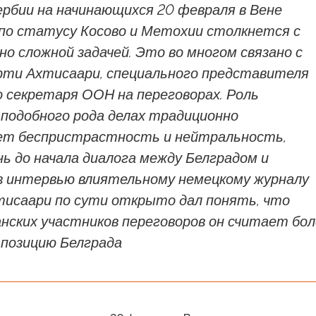
ербии на начинающихся 20 февраля в Вене
 по статусу Косово и Метохии столкнется с
о сложной задачей. Это во многом связано с
рти Ахтисаари, специального представителя
 секретаря ООН на переговорах. Роль
 подобного рода делах традиционно
ет беспристрастность и нейтральность,
ень до начала диалога между Белградом и
 интервью влиятельному немецкому журналу
хтисаари по сути открыто дал понять, что
нских участников переговоров он считает бо
 позицию Белграда