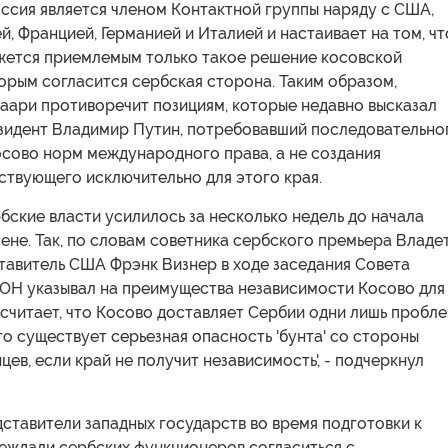
оссия является членом Контактной группы наряду с США,
, Францией, Германией и Италией и настаивает на том, чт
жется приемлемым только такое решение косовской
орым согласится сербская сторона. Таким образом,
саари противоречит позициям, которые недавно высказал
зидент Владимир Путин, потребовавший последовательно
осово норм международного права, а не создания
ствующего исключительно для этого края.
бские власти усилилось за несколько недель до начала
ене. Так, по словам советника сербского премьера Владе
тавитель США Фрэнк Визнер в ходе заседания Совета
ОН указывал на преимущества независимости Косово для
 считает, что Косово доставляет Сербии одни лишь пробл
что существует серьезная опасность 'бунта' со стороны
цев, если край не получит независимость', - подчеркнул
ставители западных государств во время подготовки к
еждали сербских функционеров согласиться с