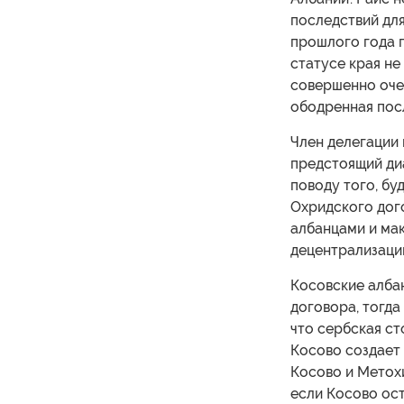
последствий для
прошлого года 
статусе края не
совершенно очев
ободренная пос
Член делегации 
предстоящий ди
поводу того, бу
Охридского дог
албанцами и мак
децентрализаци
Косовские алба
договора, тогда
что сербская с
Косово создает
Косово и Метохи
если Косово ост