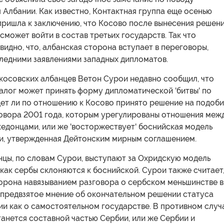
 Албании. Как известно, Контактная группа еще осенью
пришла к заключению, что Косово после вынесения решени
 сможет войти в состав третьих государств. Так что
идно, что, албанская сторона вступает в переговоры,
ледними заявлениями западных дипломатов.
косовских албанцев Ветон Сурои недавно сообщил, что
алог может принять форму дипломатической 'битвы' по
дет ли по отношению к Косово принято решение на подоб
овора 2001 года, которым урегулированы отношения меж
едонцами, или же 'восторжествует' боснийская модель
и, утвержденная Дейтонским мирным соглашением.
нцы, по словам Сурои, выступают за Охридскую модель
 как сербы склоняются к боснийской. Сурои также считает
торона навязыванием разговора о сербском меньшинстве в
 предвзятое мнение об окончательном решении статуса
и как о самостоятельном государстве. В противном случ
анется составной частью Сербии, или же Сербии и