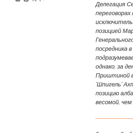
Делегация С
переговорах
исключительн
позицией Ма
Генерального
посредника в
подразумева
однако, за д
Приштиной в
'Шпигель' А
позицию алба
весомой, чем