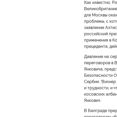
Как известно, Р
Великобританией
для Москвы ока
проблемы, с кот
заявление Ахти
российский пре
применения в К
прецедента, дей
Давление на сер
переговоров в В
Янковича, предс
Безопасности О
Сербии. 'Визнер
и трудности, и 
косовских албан
Янкович.
В Белграде пред
переговорам уб