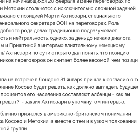
ии на начинающихся 20 февраля в Вене переговорах по
и Метохии столкнется с исключительно сложной задачей.
вязано с позицией Марти Ахтисаари, специального
Генерального секретаря ООН на переговорах. Роль
одобного рода делах традиционно подразумевает
ть и нейтральность, однако, за день до начала диалога
м и Приштиной в интервью влиятельному немецкому
ь' Ахтисаари по сути открыто дал понять, что позицию
ников переговоров он считает более весомой, чем позиц
ппа на встрече в Лондоне 31 января пришла к согласию о т
еление Косово будет решать, как должно выглядеть будуще
 процентов его населения составляют албанцы - как вы
и решат?' - заявил Ахтисаари в упомянутом интервью.
ублично признался в американо-британском понимании
а Косово и Метохии, а вместе с тем и в узком толковании
ной группы.