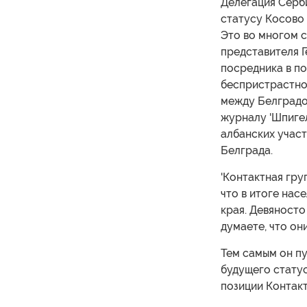
Делегация Серб
статусу Косово 
Это во многом с
представителя 
посредника в п
беспристрастнос
между Белградо
журналу 'Шпигел
албанских участ
Белграда.
'Контактная гру
что в итоге нас
края. Девяносто
думаете, что он
Тем самым он п
будущего статус
позиции Контакт