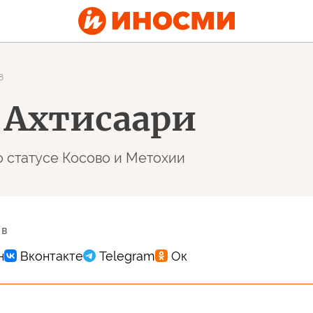
8
 Ахтисаари
о статусе Косово и Метохии
 в