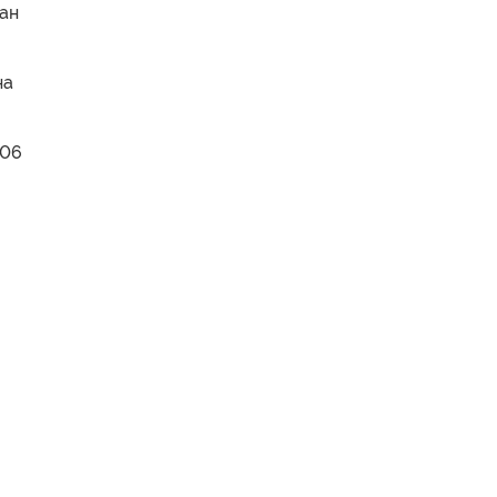
ан
на
006