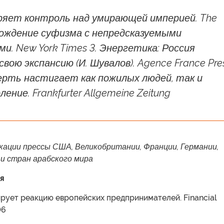
еряет контроль над умирающей империей. The
рождение суфизма с непредсказуемыми
и. New York Times 3. Энергетика: Россия
вою экспансию (И. Шувалов). Agence France Pre
мерть настигает как пожилых людей, так и
ение. Frankfurter Allgemeine Zeitung
кации прессы США, Великобритании, Франции, Германии,
 и стран арабского мира
я
ирует реакцию европейских предпринимателей. Financial
06