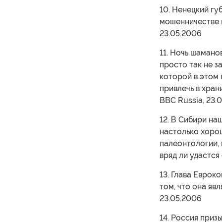
10. Ненецкий гу
мошенничестве 
23.05.2006
11. Ночь шамано
просто так не з
которой в этом
привлечь в хран
BBC Russia, 23.
12. В Сибири на
настолько хоро
палеонтологии,
вряд ли удастся
13. Глава Еврок
том, что она яв
23.05.2006
14. Россия приз