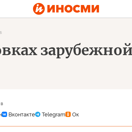
6
овках зарубежной
 в