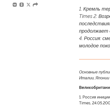
1. Кремль т
Times 2. Воз
последствиям
продолжает с
4. Россия: с
молодое покол
Основные публи
Италии, Японии
Великобритани
1. Россия иници
Times, 24.05.20