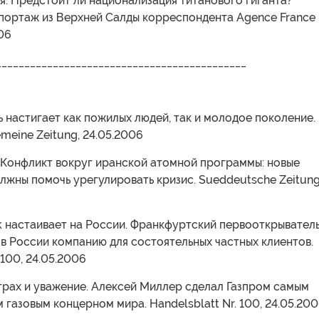
. Предстоит ли национализация титанового гиганта?
портаж из Верхней Салды корреспондента Agence France
006
____________________________________________
ть настигает как пожилых людей, так и молодое поколение.
emeine Zeitung, 24.05.2006
. Конфликт вокруг иранской атомной программы: новые
жны помочь урегулировать кризис. Sueddeutsche Zeitung
k настаивает на России. Франкфуртский первооткрывател
в России компанию для состоятельных частных клиентов.
 100, 24.05.2006
трах и уважение. Алексей Миллер сделал Газпром самым
газовым концерном мира. Handelsblatt Nr. 100, 24.05.20