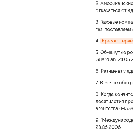
2. Американски
отказаться от я
3. Газовые комп
газ, поставляем
4.
Кремль теряе
5. Обманутые р
Guardian, 24.05
6. Разные взгля
7. В Чечне обст
8. Когда кончит
десятилетия пр
агентства (МАЭ)
9. "Международн
23.05.2006