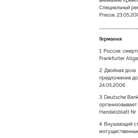
внимание Кремля
Специальный ре
Presse, 23.05.2
_______________
Германия
1. Россия: смер
Frankfurter Allg
2. Двойная доза
предложения дол
24.05.2006
3. Deutsche Ban
организовывает 
Handelsblatt Nr.
4. Внушающий с
могущественным 