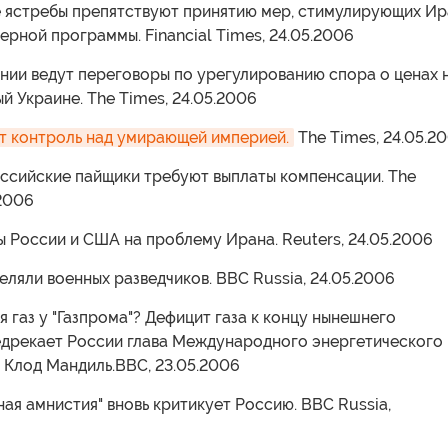
е ястребы препятствуют принятию мер, стимулирующих Ир
дерной программы. Financial Times, 24.05.2006
ании ведут переговоры по урегулированию спора о ценах 
ый Украине. The Times, 24.05.2006
т контроль над умирающей империей.
The Times, 24.05.2
оссийские пайщики требуют выплаты компенсации. The
.2006
ды России и США на проблему Ирана. Reuters, 24.05.2006
реляли военных разведчиков. BBC Russia, 24.05.2006
ся газ у "Газпрома"? Дефицит газа к концу нынешнего
едрекает России глава Международного энергетического
 Клод Мандиль.BBC, 23.05.2006
ая амнистия" вновь критикует Россию. BBC Russia,