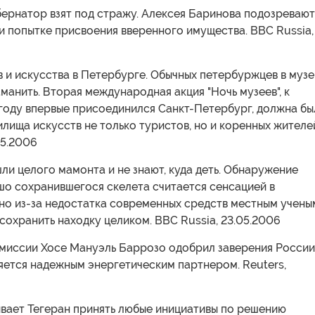
бернатор взят под стражу. Алексея Баринова подозревают
и попытке присвоения вверенного имущества. BBC Russia,
в и искусства в Петербурге. Обычных петербуржцев в музе
аманить. Вторая международная акция "Ночь музеев", к
 году впервые присоединился Санкт-Петербург, должна бы
илища искусств не только туристов, но и коренных жителе
05.2006
шли целого мамонта и не знают, куда деть. Обнаружение
шо сохранившегося скелета считается сенсацией в
 но из-за недостатка современных средств местным учены
 сохранить находку целиком. BBC Russia, 23.05.2006
омиссии Хосе Мануэль Баррозо одобрил заверения России
ляется надежным энергетическим партнером. Reuters,
ывает Тегеран принять любые инициативы по решению