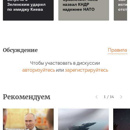
Зеленским ударил
назвал КНДР
исти
по имиджу Киева
надежнее НАТО
отст
Обсуждение
Правила
Чтобы участвовать в дискуссии
авторизуйтесь
или
зарегистрируйтесь
Рекомендуем
1
/
14
Российское