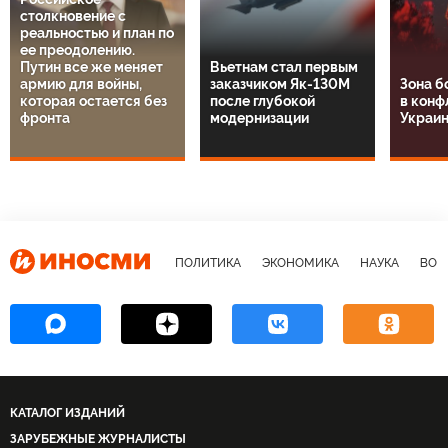
столкновение с
реальностью и план по
ее преодолению.
Путин все же меняет
Вьетнам стал первым
армию для войны,
заказчиком Як-130М
Зона б
которая остается без
после глубокой
в конф
фронта
модернизации
Украин
ПОЛИТИКА
ЭКОНОМИКА
НАУКА
ВОЕ
КАТАЛОГ ИЗДАНИЙ
ЗАРУБЕЖНЫЕ ЖУРНАЛИСТЫ