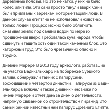
деревянные полозья. Но это не катки, у них не было
колес или типа. Эти сани просто тянули вверх. Сани
были привязаны к веревкам, которые тащили люди. В
данном случае египтяне не использовали животных,
только людей. Процесс можно было облегчить,
смазывая землю под санями водой по мере их
продвижения вверх. Требовалась куча народа, чтобы
сдвинуть и тащить хоть один такой каменный блок. Это
каторжный труд. Это было чрезвычайно опасно и
трудно.
Дневник Мерере. В 2013 году археологи, работавшие
на участке Вади-эль-Харф на побережье Суэцкого
залива, обнаружили тайник с папирусами,
восходящими к четвертой династии. Папирусы из Вади-
эль-Харфа включали также дневник чиновника по
имени Мерере и отчет день за днем о деятельности,
напрямую связанной со строительством пирамид. Это
самый ранний известный нам папирус Древнего Египта.