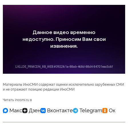
Материалы ИноСМИ содержат оценки исключительно зарубежных СМИ
и не отражают позицию редакции ИноСМИ
Читать inosmi.ru в