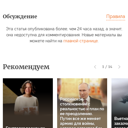
Обсуждение
Правила
Эта статья опубликована более, чем 24 часа назад, а значит,
она недоступна для комментирования. Новые материалы вы
можете найти на
главной странице
.
Рекомендуем
1
/
14
Российское
столкновение с
реальностью и план по
ее преодолению.
Путин все же меняет
Вьетна
армию для войны,
заказч