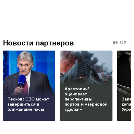
Новости партнеров
INFOX
Арестович*
оценивает
Песков: СВО может
перспективы
Запад
завершиться в
портов и «зерновой
капи
ближайшие часы
сделки»
Укра