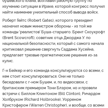
бушевского клана, возглавил рабочую группу по
изучению ситуации в Ираке, которой конгресс получил
найти наименее унизительный способ вывода войск.
Роберт Гейтс (Robert Gates), которого президент
назначил новым министром обороны - из той же
команды 'реалистов' Буша-старшего. Брент Скоукрофт
(Brent Scowcroft), советник отца Джорджа У. по
национальной безопасности, который с самого начала
критиковал решение свергнуть Саддама Хусейна,
предлагает трезвые прагматические решения из-за
кулис.
Г-н Бейкер и его команда консультируются со всеми, с
кем стоит консультироваться. Они не только
беседовали с г-ном Бушем, и, по видеосвязи, с
британским премьером Тони Блэром, но и провели
встречи с Биллом Клинтоном (Bill Clinton), Ричардом
Холбруком (Richard Holbrooke), Уорреном
Кристофером (Warren Christopher), и вообще, со всеми