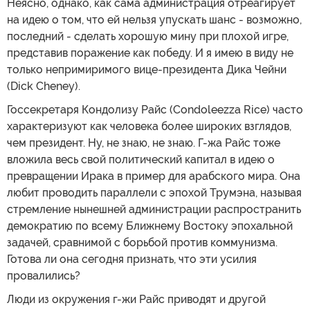
Неясно, однако, как сама администрация отреагирует
на идею о том, что ей нельзя упускать шанс - возможно,
последний - сделать хорошую мину при плохой игре,
представив поражение как победу. И я имею в виду не
только непримиримого вице-президента Дика Чейни
(Dick Cheney).
Госсекретаря Кондолизу Райс (Condoleezza Rice) часто
характеризуют как человека более широких взглядов,
чем президент. Ну, не знаю, не знаю. Г-жа Райс тоже
вложила весь свой политический капитал в идею о
превращении Ирака в пример для арабского мира. Она
любит проводить параллели с эпохой Трумэна, называя
стремление нынешней администрации распространить
демократию по всему Ближнему Востоку эпохальной
задачей, сравнимой с борьбой против коммунизма.
Готова ли она сегодня признать, что эти усилия
провалились?
Люди из окружения г-жи Райс приводят и другой