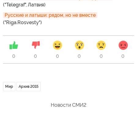
("Telegraf", Латвия)
Русские и латыши: рядом, но не вместе
("Riga.Rosvesty")
0
0
0
0
0
0
Мир
Архив 2015
Новости СМИ2