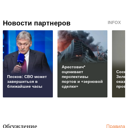
Новости партнеров
INFOX
Арестович*
оценивает
Соски
Песков: СВО может
перспективы
Зеле
завершиться в
портов и «зерновой
оказ
ближайшие часы
сделки»
пров
Обсуждение
Правила