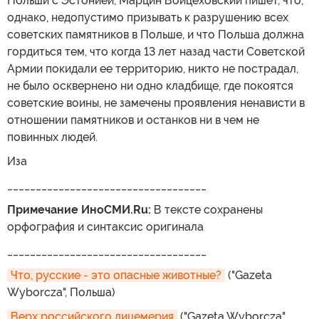
Польши с Эстонией, Марцин Войцеховский пишет, что,
однако, недопустимо призывать к разрушению всех
советских памятников в Польше, и что Польша должна
гордиться тем, что когда 13 лет назад части Советской
Армии покидали ее территорию, никто не пострадал,
не было осквернено ни одно кладбище, где покоятся
советские воины, не замечены проявления ненависти в
отношении памятников и останков ни в чем не
повинных людей.
Иза
___________________________________
Примечание ИноСМИ.Ru:
В тексте сохранены
орфография и синтаксис оригинала
___________________________________
Что, русские - это опасные животные?
("Gazeta
Wyborcza", Польша)
Верх российского лицемерия
("Gazeta Wyborcza",