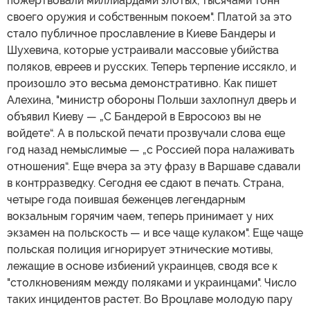
пожертвовали миллиардами злотых, тысячами тонн
своего оружия и собственным покоем". Платой за это
стало публичное прославление в Киеве Бандеры и
Шухевича, которые устраивали массовые убийства
поляков, евреев и русских. Теперь терпение иссякло, и
произошло это весьма демонстративно. Как пишет
Алехина, "министр обороны Польши захлопнул дверь и
объявил Киеву — „С Бандерой в Евросоюз вы не
войдете“. А в польской печати прозвучали слова еще
год назад немыслимые — „с Россией пора налаживать
отношения“. Еще вчера за эту фразу в Варшаве сдавали
в контрразведку. Сегодня ее сдают в печать. Страна,
четыре года поившая беженцев легендарным
вокзальным горячим чаем, теперь принимает у них
экзамен на польскость — и все чаще кулаком". Еще чаще
польская полиция игнорирует этнические мотивы,
лежащие в основе избиений украинцев, сводя все к
"столкновениям между поляками и украинцами". Число
таких инцидентов растет. Во Вроцлаве молодую пару