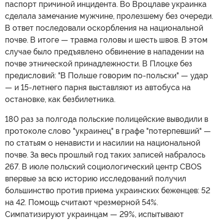
паспорт причиной инцидента. Во Вроцлаве украинка
сделала замечание мужчине, пролезшему без очереди.
В ответ последовали оскорбления на национальной
почве. В итоге — травма головы и шесть швов. В этом
случае было предъявлено обвинение в нападении на
почве этнической принадлежности. В Плоцке без
предисловий: "В Польше говорим по-польски" — удар
— и 15-летнего парня выставляют из автобуса на
остановке, как безбилетника.
180 раз за полгода польские полицейские выводили в
протоколе слово "украинец" в графе "потерпевший" —
по статьям о ненависти и насилии на национальной
почве. За весь прошлый год таких записей набралось
267. В июле польский социологический центр CBOS
впервые за всю историю исследований получил
большинство против приема украинских беженцев: 52
на 42. Помощь считают чрезмерной 54%.
Симпатизируют украинцам — 29%, испытывают