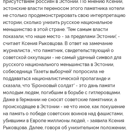
присутствием россиян в Эстонии. По мнению Ксении,
эстонские власти переносом этого памятника хотели
не столько продемонстрировать свою интерпретацию
истории, сколько унизить русское национальное
меньшинство в этой стране. 'Тем самым власти
показали, что наше место - за пределами Эстонии', -
считает Ксения Рыковцова. В ответ на замечание
журналиста , что памятник, свидетельствующий о
советской оккупации - не самый удачный символ для
русского национального меньшинства в Эстонии,
собеседница 'Газеты выборчей' попросила не
поддаваться националистической пропаганде и
сказала, что 'Бронзовый солдат' - это дань памяти
молодым людям, погибшим в борьбе с гитлеровцами.
Даже в Германии не сносят советские памятники, а
происходящее в Эстонии - не что иное, как покушение
на память о победе советских воинов над фашистами,
убившими в Европе миллионы людей, - заявила Ксения
Рыковцова. Далее, говоря об унизительном положении,