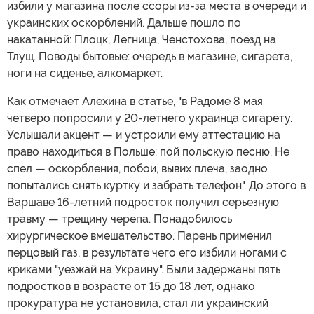
избили у магазина после ссоры из-за места в очереди и
украинских оскорблений. Дальше пошло по
накатанной: Плоцк, Легница, Ченстохова, поезд на
Тлущ. Поводы бытовые: очередь в магазине, сигарета,
ноги на сиденье, алкомаркет.
Как отмечает Алехина в статье, "в Радоме 8 мая
четверо попросили у 20-летнего украинца сигарету.
Услышали акцент — и устроили ему аттестацию на
право находиться в Польше: пой польскую песню. Не
спел — оскорбления, побои, вывих плеча, заодно
попытались снять куртку и забрать телефон". До этого в
Варшаве 16-летний подросток получил серьезную
травму — трещину черепа. Понадобилось
хирургическое вмешательство. Парень применил
перцовый газ, в результате чего его избили ногами с
криками "уезжай на Украину". Были задержаны пять
подростков в возрасте от 15 до 18 лет, однако
прокуратура не установила, стал ли украинский