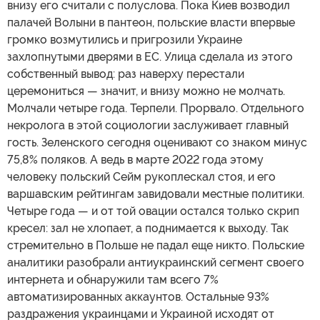
внизу его считали с полуслова. Пока Киев возводил
палачей Волыни в пантеон, польские власти впервые
громко возмутились и пригрозили Украине
захлопнутыми дверями в ЕС. Улица сделала из этого
собственный вывод: раз наверху перестали
церемониться — значит, и внизу можно не молчать.
Молчали четыре года. Терпели. Прорвало. Отдельного
некролога в этой социологии заслуживает главный
гость. Зеленского сегодня оценивают со знаком минус
75,8% поляков. А ведь в марте 2022 года этому
человеку польский Сейм рукоплескал стоя, и его
варшавским рейтингам завидовали местные политики.
Четыре года — и от той овации остался только скрип
кресел: зал не хлопает, а поднимается к выходу. Так
стремительно в Польше не падал еще никто. Польские
аналитики разобрали антиукраинский сегмент своего
интернета и обнаружили там всего 7%
автоматизированных аккаунтов. Остальные 93%
раздражения украинцами и Украиной исходят от