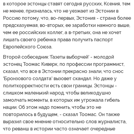
в которое эстонцы ставят сегодня русских, Ксения, тем
не менее, призналась, что не уезжает из Эстонии в
Россию потому, что, во-первых, Эстония - страна более
предсказуемая, во-вторых, ее заработки намного выше,
чем ее российских коллег, а в-третьих, она не хочет
лишать своего ребенка права получить паспорт
Европейского Союза.
Второй собеседник 'Газеты выборчей' - молодой
эстонец Тоомас Киверк, по профессии программист,
сказал, что все в Эстонии прекрасно знали, что снос
'Бронзового солдата' вызовет скандал. Но даже у
политкорректности есть свои границы. Эстонцы -
слишком маленький народ, чтобы великодушно
замолчать моменты, в которых им угрожала гибель
нации. Об этом надо помнить, чтобы это не
повторилось в будущем, - сказал Тоомас. Он также
выразил свое мнение относительно слов журналиста,
что реванш в истории часто означает очередные