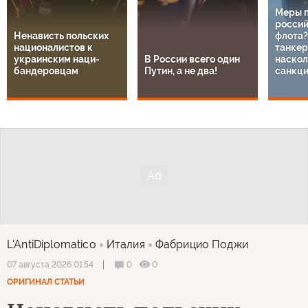
Меры 
россий
Ненависть польских
флота?
националистов к
танкер
украинским наци-
В России всего один
наскол
бандеровцам
Путин, а не два!
санкц
L'AntiDiplomatico
Италия
Фабрицио Поджи
0
0
07 августа 2026 01:54
ОРИГИНАЛ СТАТЬИ