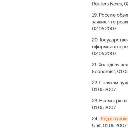
Reuters News, 0
19. Россию обви
заявил, что реа
02.05.2007
20. Государстве
оформлять перев
02.05.2007
21. Холодная во
Economist, 01.0
22. Полякам нуж
01.05.2007
23. Несмотря на
01.05.2007
24.
Лед в отнош
Unit, 01.05.2007