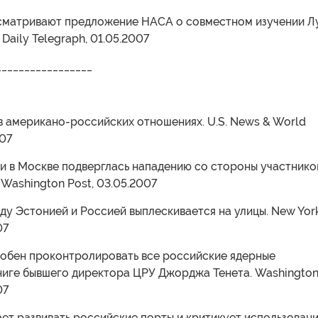
ссматривают предложение НАСА о совместном изучении Л
 Daily Telegraph, 01.05.2007
_________________
в американо-российских отношениях. U.S. News & World
007
ии в Москве подверглась нападению со стороны участнико
 Washington Post, 03.05.2007
ду Эстонией и Россией выплескивается на улицы. New Yor
07
особен проконтролировать все российские ядерные
книге бывшего директора ЦРУ Джорджа Тенета. Washingto
07
ает развивать российские порты и критикует использован