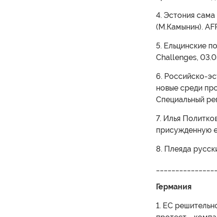
4. Эстония сама
(М.Камынин). AF
5. Ельцинские 
Challenges, 03.
6. Российско-э
новые среди прос
Специальный ре
7. Илья Политк
присужденную ег
8. Плеяда русск
_______________
Германия
1. ЕС решительн