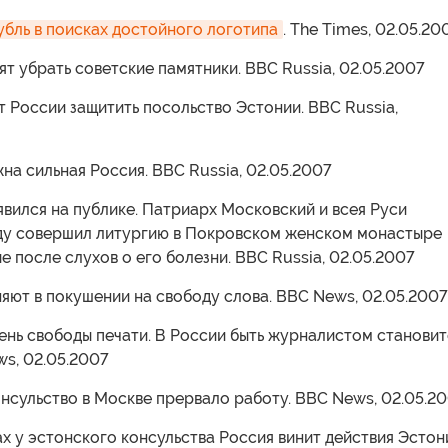
бль в поисках достойного логотипа
. The Times, 02.05.20
тят убрать советские памятники. BBC Russia, 02.05.2007
от России защитить посольство Эстонии. BBC Russia,
жна сильная Россия. BBC Russia, 02.05.2007
появился на публике. Патриарх Московский и всея Руси
реду совершил литургию в Покровском женском монастыре
е после слухов о его болезни. BBC Russia, 02.05.2007
няют в покушении на свободу слова. BBC News, 02.05.2007
ень свободы печати. В России быть журналистом становит
s, 02.05.2007
онсульство в Москве прервало работу. BBC News, 02.05.2
ах у эстонского консульства Россия винит действия Эстон