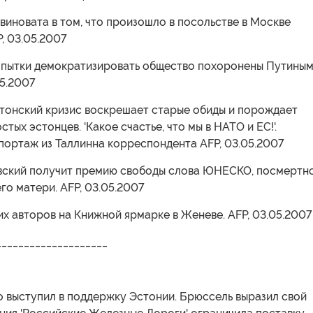
 виновата в том, что произошло в посольстве в Москве
P, 03.05.2007
попытки демократизировать общество похоронены Путиным
05.2007
стонский кризис воскрешает старые обиды и порождает
тых эстонцев. 'Какое счастье, что мы в НАТО и ЕС!'.
портаж из Таллинна корреспондента AFP, 03.05.2007
овский получит премию свободы слова ЮНЕСКО, посмертн
о матери. AFP, 03.05.2007
их авторов на Книжной ярмарке в Женеве. AFP, 03.05.2007
____________________
о выступил в поддержку Эстонии. Брюссель выразил свой