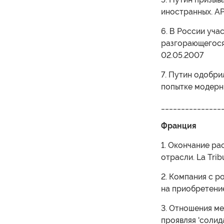
иностранных. АР
6. В России уча
разгорающегося 
02.05.2007
7. Путин одобри
попытке модерни
_______________
Франция
1. Окончание р
отрасли. La Trib
2. Компания с р
на приобретение
3. Отношения м
проявляя 'солид