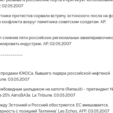
, 02.05.2007
стники протестов сорвали встречу эстонского посла на ф
конфликта вокруг памятника советским солдатам. АР,
л слияние пяти российских региональных авиаперевозчико
зировать индустрию. АР, 02.05.2007
____________
аспродажи ЮКОСа, бывшего лидера российской нефтяной
une, 03.05.2007
омбовидным шильдиком на капоте (Renault) - претендент N
 25% АвтоВАЗа. La Tribune, 03.05.2007
ежду Эстонией и Россией обостряются, ЕС вмешивается,
арность с позицией Таллинна'. Les Echos, AFP, 03.05.2007