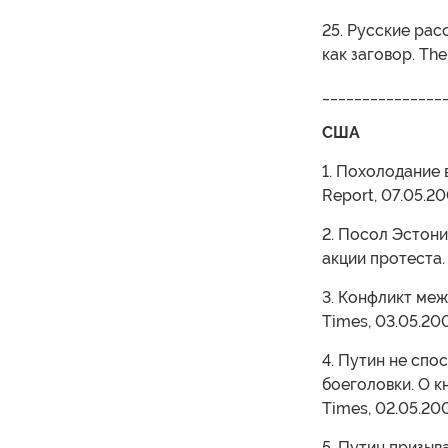
25. Русские ра
как заговор. The
_______________
США
1. Похолодание 
Report, 07.05.2
2. Посол Эстон
акции протеста.
3. Конфликт меж
Times, 03.05.20
4. Путин не сп
боеголовки. О 
Times, 02.05.20
5. Путин призыв