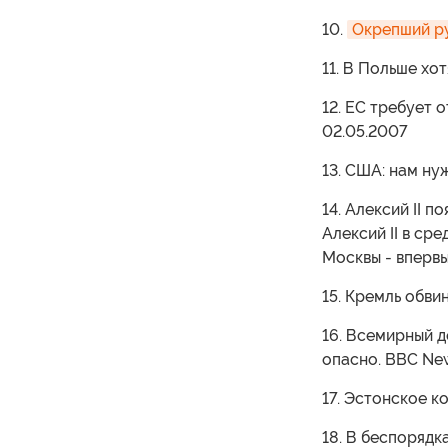
10.
Окрепший ру
11. В Польше хо
12. ЕС требует 
02.05.2007
13. США: нам ну
14. Алексий II 
Алексий II в с
Москвы - впервы
15. Кремль обви
16. Всемирный д
опасно. BBC New
17. Эстонское к
18. В беспорядк