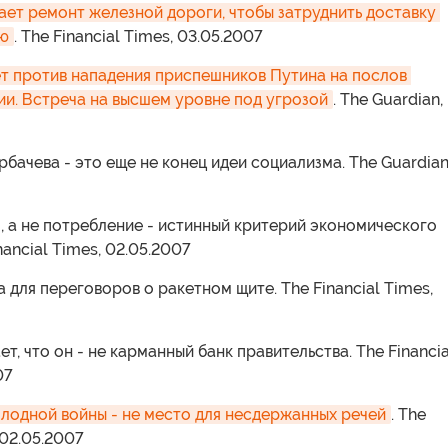
ает ремонт железной дороги, чтобы затруднить доставку 
ию
. The Financial Times, 03.05.2007
т против нападения приспешников Путина на послов 
ии. Встреча на высшем уровне под угрозой
. The Guardian,
рбачева - это еще не конец идеи социализма. The Guardian
, а не потребление - истинный критерий экономического
nancial Times, 02.05.2007
а для переговоров о ракетном щите. The Financial Times,
т, что он - не карманный банк правительства. The Financia
07
лодной войны - не место для несдержанных речей
. The
 02.05.2007