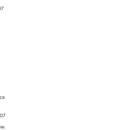
07
ся
007
ии.