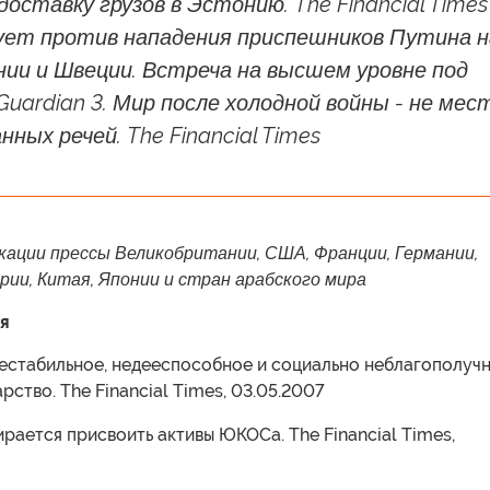
оставку грузов в Эстонию. The Financial Times 
ет против нападения приспешников Путина н
ии и Швеции. Встреча на высшем уровне под
 Guardian 3. Мир после холодной войны - не мес
нных речей. The Financial Times
кации прессы Великобритании, США, Франции, Германии,
ии, Китая, Японии и стран арабского мира
я
 нестабильное, недееспособное и социально неблагополуч
рство. The Financial Times, 03.05.2007
ирается присвоить активы ЮКОСа. The Financial Times,