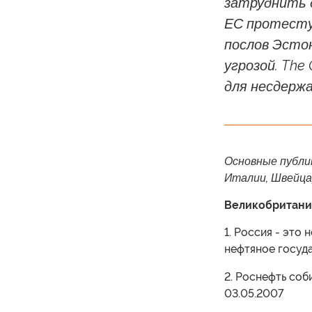
затруднить д
ЕС протесту
послов Эстон
угрозой. The
для несдержа
Основные публи
Италии, Швейцар
Великобритани
1. Россия - это
нефтяное госуда
2. Роснефть соб
03.05.2007