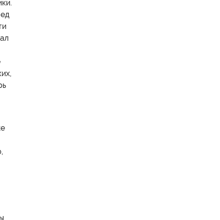
ки.
лед
ти
пал
е
их,
рь
же
,
бы