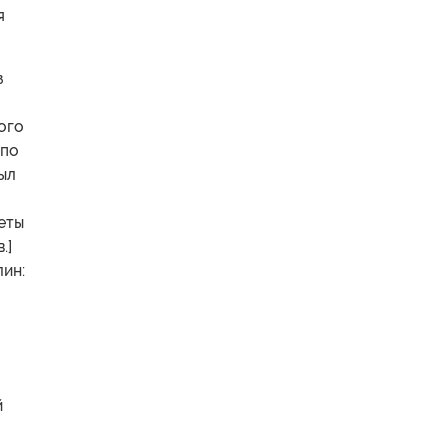
я
з
ого
 по
ыл
еты
.]
лин:
й