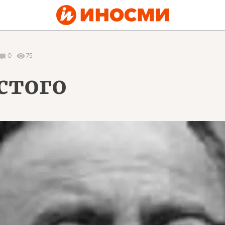
0
75
стого