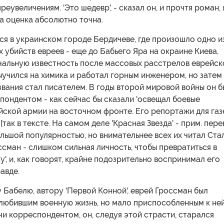
еувеличениям. 'Это шедевр', - сказал он, и прочтя роман, 
та оценка абсолютно точна.
я в украинском городе Бердичеве, где произошло одно и
 убийств евреев - еще до Бабьего Яра на окраине Киева,
чальную известность после массовых расстрелов еврейск
ыучился на химика и работал горным инженером, но затем
звания стал писателем. В годы второй мировой войны он б
ондентом - как сейчас бы сказали 'освещал боевые
йской армии на восточном фронте. Его репортажи для газ
[так в тексте. На самом деле 'Красная Звезда' - прим. перев
льшой популярностью, но внимательнее всех их читал Ста
оссман - слишком сильная личность, чтобы превратиться в
у', и, как говорят, крайне подозрительно воспринимал его
авде.
Бабелю, автору 'Первой Конной', еврей Гроссман был
 любившим военную жизнь, но мало приспособленным к не
чи корреспондентом, он, следуя этой страсти, старался