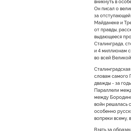
вникнуть в особ
Он писал о вели
за отступающей 
Майданеке и Тре
от правды, расс
выдающееся про
Сталинграда, ст
и 4 миллионам с
во всей Великой
Сталинградская 
словам самого Г
дважды - за год
Параллели межд
между Бородинск
войн решалась с
особенно русски
вопреки всему, 
Взять за образец