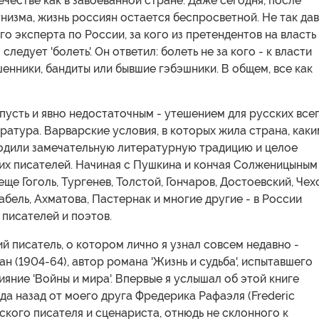
честве как в завоеванной стране. Даже сегодня, после
изма, жизнь россиян остается беспросветной. Не так да
го эксперта по России, за кого из претендентов на власть
следует 'болеть'. Он ответил: болеть не за кого - к власти
енники, бандиты или бывшие гэбэшники. В общем, все как
пусть и явно недостаточным - утешением для русских все
ратура. Варварские условия, в которых жила страна, каки
одили замечательную литературную традицию и целое
их писателей. Начиная с Пушкина и кончая Солженицыным 
ще Гоголь, Тургенев, Толстой, Гончаров, Достоевский, Чех
бель, Ахматова, Пастернак и многие другие - в России
 писателей и поэтов.
й писатель, о котором лично я узнал совсем недавно -
н (1904-64), автор романа 'Жизнь и судьба', испытавшего
яние 'Войны и мира'. Впервые я услышал об этой книге
а назад от моего друга Фредерика Рафаэля (Frederic
йского писателя и сценариста, отнюдь не склонного к