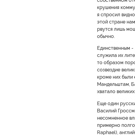
собственном оте
крушения коммун
я спросил видно
этой стране нам 
рвутся лишь мош
обычно.
Единственным - 
служила их лите
то образом пор
созвездие велик
кроме них были е
Мандельштам, Ба
хватало великих
Еще один русски
Василий Гроссма
несомненное вли
примерно полгод
Raphael), англи