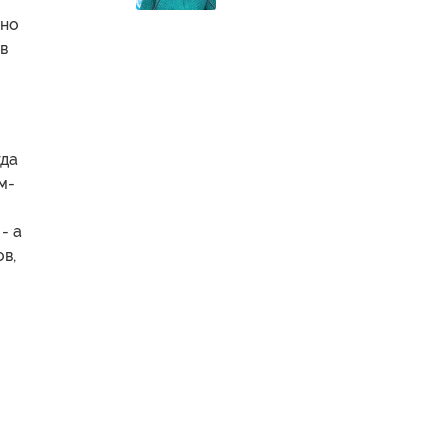
вно
 в
гда
м-
- а
ов,