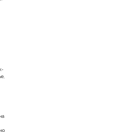
к-
е,
на
 но