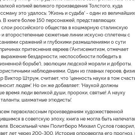
жалкой копией великого произведения Толстого, куда
ссману это удалось: 'Жизнь и судьба' - один из величайших
. В книге более 150 персонажей, представляющих
е слои российского общества в кошмарную сталинскую
е и второстепенные сюжетные линии искусно сплетены с
саниями сражений и глубокими размышлениями о сути
причинах притеснения евреев ('Антисемитизм, отмечает
ь выражение бездарности, неспособности победить в
изненной борьбе'), эволюции людской морали и доброты.
ористичными наблюдениями. Один из главных героев, физи
 Виктор Штрум, считает, что 'ценность науки в том счасть
носит людям'. Но он же добавляет: 'Наукой должны
ше время люди великой души, пророки, святые! А науку
таланты, шахматные этюдисты'.
всем первоклассным произведениям художественной
ившимся в советскую эпоху, книга не могла быть напечата
теля. Всесильный член Политбюро Михаил Суслов говорил,
свет лет через 200-300. История опровергла его прогноз,