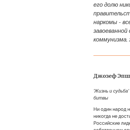
его долю ник
правительств
наркомы - вс
завоеванной 
коммунизма,
Джозеф Эпшт
'Жизнь и судьба
битвы
Ни один народ н
никогда не дост
Российские лиде