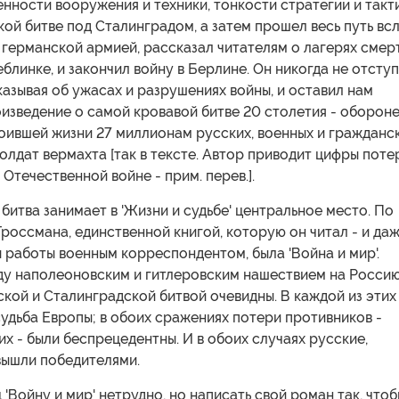
енности вооружения и техники, тонкости стратегии и такти
кой битве под Сталинградом, а затем прошел весь путь вс
германской армией, рассказал читателям о лагерях смер
блинке, и закончил войну в Берлине. Он никогда не отсту
казывая об ужасах и разрушениях войны, и оставил нам
изведение о самой кровавой битве 20 столетия - оборон
оившей жизни 27 миллионам русских, военных и гражданск
олдат вермахта [так в тексте. Автор приводит цифры поте
 Отечественной войне - прим. перев.].
битва занимает в 'Жизни и судьбе' центральное место. По
россмана, единственной книгой, которую он читал - и да
ы работы военным корреспондентом, была 'Война и мир'.
у наполеоновским и гитлеровским нашествием на Россию
ой и Сталинградской битвой очевидны. В каждой из этих
удьба Европы; в обоих сражениях потери противников -
х - были беспрецедентны. И в обоих случаях русские,
вышли победителями.
 'Войну и мир' нетрудно, но написать свой роман так, что