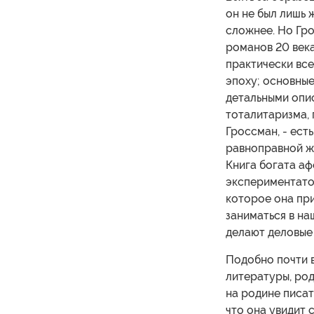
он не был лишь 
сложнее. Но Гро
романов 20 века
практически вс
эпоху; основны
детальными опи
тоталитаризма, 
Гроссман, - ест
равноправной ж
Книга богата аф
экспериментатор
которое она при
заниматься в на
делают деловые 
Подобно почти 
литературы, род
на родине писа
что она увидит 