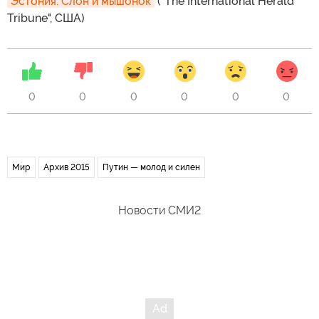
Эстония: Слон и мышонок
("The International Herald
Tribune", США)
0
0
0
0
0
0
Мир
Архив 2015
Путин — молод и силен
Новости СМИ2