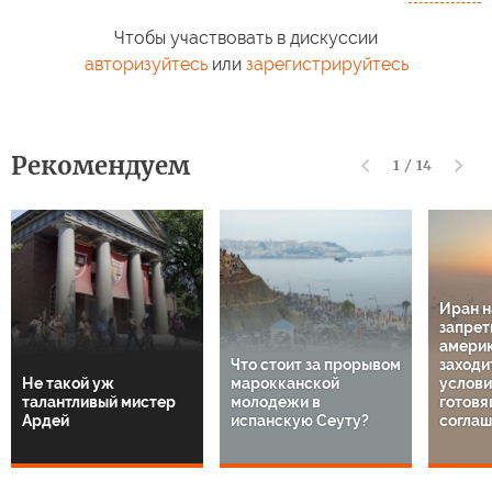
Чтобы участвовать в дискуссии
авторизуйтесь
или
зарегистрируйтесь
Рекомендуем
1
/
14
Иран 
запрет
амери
Что стоит за прорывом
заходи
Не такой уж
марокканской
услов
талантливый мистер
молодежи в
готовя
Ардей
испанскую Сеуту?
соглаш