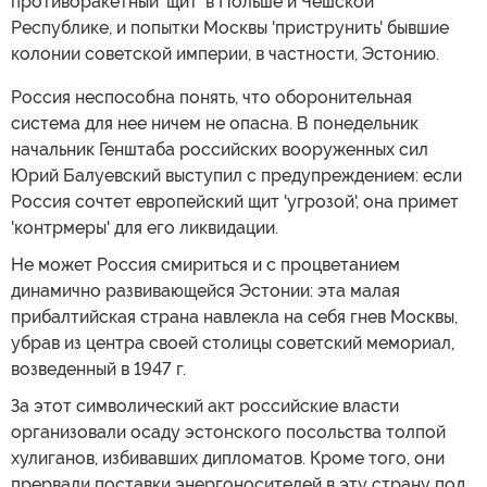
противоракетный 'щит' в Польше и Чешской
Республике, и попытки Москвы 'приструнить' бывшие
колонии советской империи, в частности, Эстонию.
Россия неспособна понять, что оборонительная
система для нее ничем не опасна. В понедельник
начальник Генштаба российских вооруженных сил
Юрий Балуевский выступил с предупреждением: если
Россия сочтет европейский щит 'угрозой', она примет
'контрмеры' для его ликвидации.
Не может Россия смириться и с процветанием
динамично развивающейся Эстонии: эта малая
прибалтийская страна навлекла на себя гнев Москвы,
убрав из центра своей столицы советский мемориал,
возведенный в 1947 г.
За этот символический акт российские власти
организовали осаду эстонского посольства толпой
хулиганов, избивавших дипломатов. Кроме того, они
прервали поставки энергоносителей в эту страну под