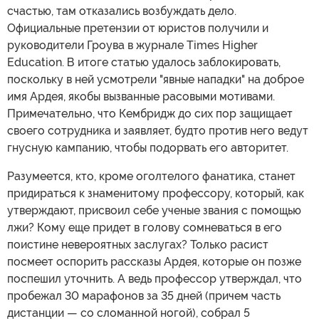
счастью, там отказались возбуждать дело.
Официальные претензии от юристов получили и
руководители Гроува в журнале Times Higher
Education. В итоге статью удалось заблокировать,
поскольку в ней усмотрели "явные нападки" на доброе
имя Ардея, якобы вызванные расовыми мотивами.
Примечательно, что Кембридж до сих пор защищает
своего сотрудника и заявляет, будто против него ведут
гнусную кампанию, чтобы подорвать его авторитет.
Разумеется, кто, кроме оголтелого фанатика, станет
придираться к знаменитому профессору, который, как
утверждают, присвоил себе ученые звания с помощью
лжи? Кому еще придет в голову сомневаться в его
поистине невероятных заслугах? Только расист
посмеет оспорить рассказы Ардея, которые он позже
поспешил уточнить. А ведь профессор утверждал, что
пробежал 30 марафонов за 35 дней (причем часть
дистанции — со сломанной ногой), собрал 5