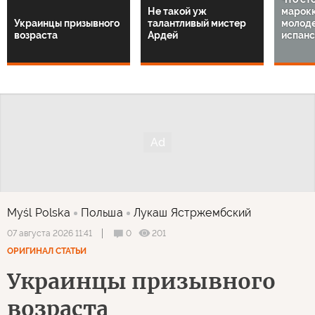
Не такой уж
марок
Украинцы призывного
талантливый мистер
молод
возраста
Ардей
испанс
Myśl Polska
Польша
Лукаш Ястржембский
0
201
07 августа 2026 11:41
ОРИГИНАЛ СТАТЬИ
Украинцы призывного
возраста