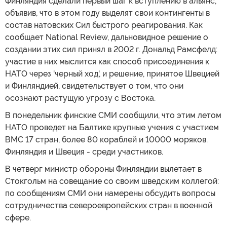
Финляндия сделали первый шаг к вступлению в альянс,
объявив, что в этом году выделят свои контингенты в
состав натовских Сил быстрого реагирования. Как
сообщает National Review, дальновидное решение о
создании этих сил принял в 2002 г. Дональд Рамсфелд:
участие в них мыслится как способ присоединения к
НАТО через 'черный ход', и решение, принятое Швецией
и Финляндией, свидетельствует о том, что они
осознают растущую угрозу с Востока.
В понедельник финские СМИ сообщили, что этим летом
НАТО проведет на Балтике крупные учения с участием
ВМС 17 стран, более 80 кораблей и 10000 моряков.
Финляндия и Швеция - среди участников.
В четверг министр обороны Финляндии вылетает в
Стокгольм на совещание со своим шведским коллегой:
по сообщениям СМИ они намерены обсудить вопросы
сотрудничества североевропейских стран в военной
сфере.