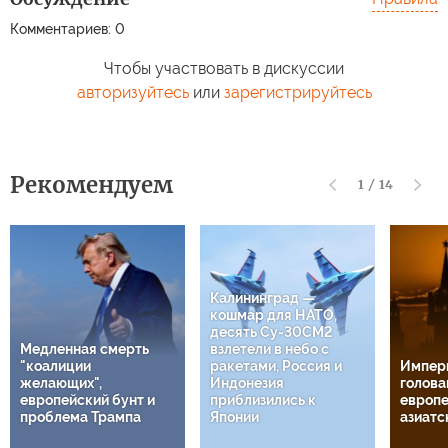
Комментариев: 0
Чтобы участвовать в дискуссии
авторизуйтесь
или
зарегистрируйтесь
Рекомендуем
1
/
14
Калининград —
кошмар для НАТО,
десять Су-30СМ2
Медленная смерть
взлетели в небо с
"коалиции
ракетами, Россия и
Импери
желающих",
Индонезия
головам
европейский бунт и
приблизились к
европе
проблема Трампа
Японии
азиатс