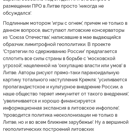
размещении ПРО в Литве просто 'никогда не
обсуждался'.
Подлинным мотором 'игры с огнем', причем не только в
данном вопросе, выступают литовские консерваторы
из 'Союза Отечества', написавшие в мае выдающийся
образчик лимитрофной геополитики. В проекте
'Стратегии по сдерживанию России' предлагается
сплотить все силы страны в борьбе с 'московской
угрозой', нацеленной на 'оккупацию власти или умов' в
Литве. Авторы рисуют прямо-таки параноидальную
картину тотального наступления Кремля: 'усиливается
пропагандистское и культурное внедрение России, а
наше общество теряет иммунитет от такого внедрения',
'увеличивается и хорошо финансируется
информационная экспансия в литовское инфополе',
'проводится политика неоколонизации не только в
Литве, но и во всем ближнем зарубежье'. Ну а вершиной
геополитических построений литовских