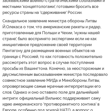
заокеанскими военно-стратегическими соблазнами и
местными 'концептологами', готовыми бросить все
ресурсы страны на 'сдерживание' России.
Скандальное заявление министра обороны Литвы
Й.Олекаса о том, что американские ракеты и радар,
приготовленные для Польши и Чехии, 'нужны нашей
стране', было воспринято экспертами если не как
инициативное предложение своей территории
Пентагону для размещения военных объектов на
границе с Россией, то как готовность положительно
рассмотреть этот вопрос в случае поступления
просьбы из Вашингтона. Конечно, за неосторожным и
двусмысленным высказыванием министра последовало
совместное заявление МИДа и Минобороны Литвы,
опровергающее самые мрачные интерпретации его
слов. Однако и оно оставило поле для дальнейшей
интриги: официальный Вильнюс поддерживает саму
идею американского 'противоракетного зонтика' в
Европе, особенно под эгидой НАТО, а вопрос о