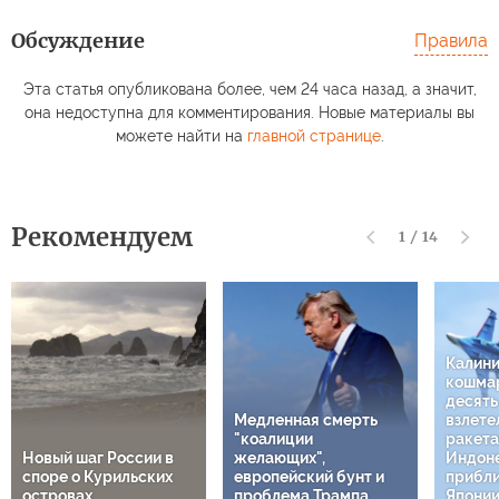
Обсуждение
Правила
Эта статья опубликована более, чем 24 часа назад, а значит,
она недоступна для комментирования. Новые материалы вы
можете найти на
главной странице
.
Рекомендуем
1
/
14
Калин
кошмар
десят
Медленная смерть
взлете
"коалиции
ракета
Новый шаг России в
желающих",
Индон
споре о Курильских
европейский бунт и
прибли
островах
проблема Трампа
Япони