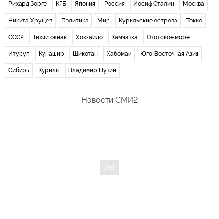
Рихард Зорге
КГБ
Япония
Россия
Иосиф Сталин
Москва
Никита Хрущев
Политика
Мир
Курильские острова
Токио
СССР
Тихий океан
Хоккайдо
Камчатка
Охотское море
Итуруп
Кунашир
Шикотан
Хабомаи
Юго-Восточная Азия
Сибирь
Курилы
Владимир Путин
Новости СМИ2