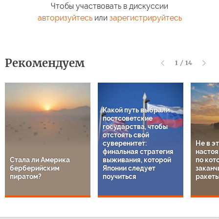
Чтобы участвовать в дискуссии
авторизуйтесь
или
зарегистрируйтесь
Рекомендуем
1
/
14
Какой путь выбрали
постсоветские
государства, чтобы
отстоять свой
суверенитет:
Не в э
финальная стратегия
настоя
Стала ли Америка
выживания, которой
по кот
берберийским
Японии следует
заканч
пиратом?
поучиться
ракет