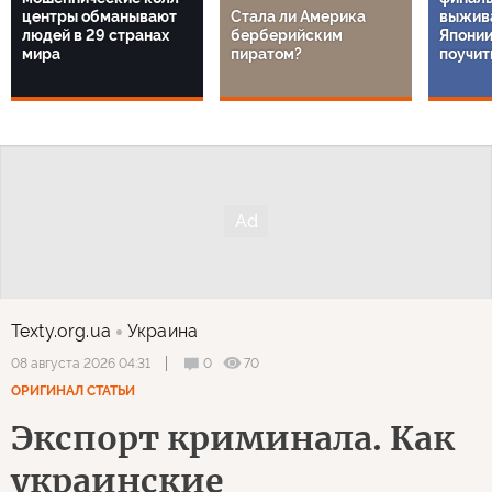
центры обманывают
Стала ли Америка
выжива
людей в 29 странах
берберийским
Японии
мира
пиратом?
поучит
Texty.org.ua
Украина
0
70
08 августа 2026 04:31
ОРИГИНАЛ СТАТЬИ
Экспорт криминала. Как
украинские