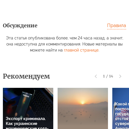
Обсуждение
Правила
Эта статья опубликована более, чем 24 часа назад, а значит,
она недоступна для комментирования. Новые материалы вы
можете найти на
главной странице
.
Рекомендуем
1
/
14
Какой 
постсо
госуда
Экспорт криминала.
отстоя
Как украинские
сувере
мошеннические колл-
финаль