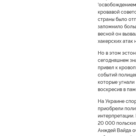
'освобождением'
кровавой советс
страны было отп
запомнило больш
весной он вызва
хакерских атак 
Но в этом эстон
сегодняшнем зна
привел к крово
событий полице
которые угнали 
воскресив в пам
На Украине споры
приобрели поли
интерпретации.
20 000 польских
Анждей Вайда об