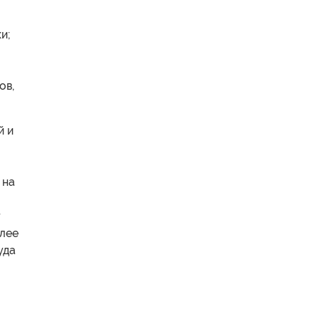
и;
ов,
й и
о
 на
т
олее
уда