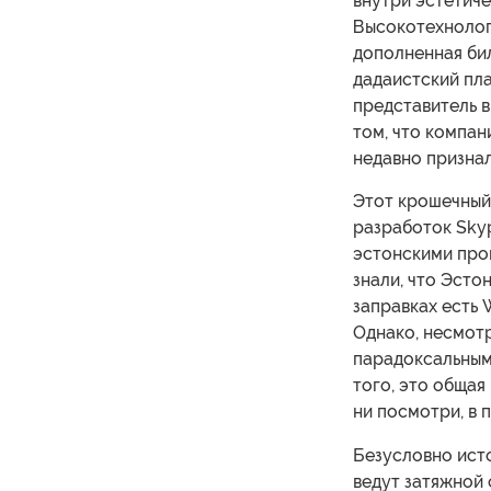
внутри эстетич
Высокотехнологи
дополненная би
дадаистский пл
представитель в
том, что компан
недавно признал
Этот крошечный 
разработок Skyp
эстонскими про
знали, что Эсто
заправках есть 
Однако, несмот
парадоксальным
того, это общая
ни посмотри, в 
Безусловно исто
ведут затяжной 