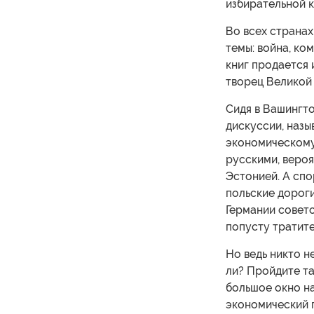
избирательной 
Во всех страна
темы: война, ко
книг продается и
творец Великой 
Сидя в Вашингто
дискуссии, наз
экономическому 
русскими, вероя
Эстонией. А спо
польские дороги
Германии совето
попусту тратите
Но ведь никто н
ли? Пройдите т
большое окно на
экономический 