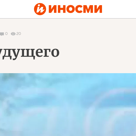
0
20
удущего