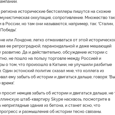
кампании.
х региона исторические бестселлеры пишутся на схожие
ммунистическая оккупация, сопротивление. Множество та
 в России, но там они называются, например, так: 'Сталин,
Победы'.
не или Лондоне, легко отмахиваться от этой историческо
ывая ее ретроградной, параноидальной и даже мешающей
развитию. Да и действительно, обсуждение истории с
тно, не пошло на пользу торговле между Россией и
ры о том, что произошло в Катыни, не улучшили разбитые
. Один эстонский политик сказал мне, что коллега из
вал ему забыть об истории и двигаться дальше, говоря: 'Вы
 время'.
е просит немцев забыть об истории и двигаться дальше, не 
аллинскую штаб-квартиру Skype насквозь, посмотрите в
 неприглядные здания из бетона, и станет ясно, что
прогресс и размышления об истории тесно связаны.