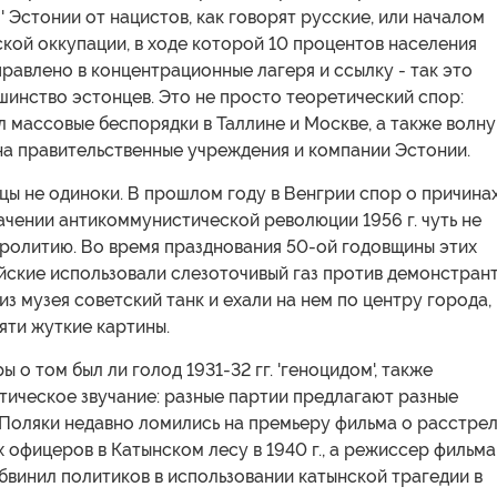
 Эстонии от нацистов, как говорят русские, или началом
кой оккупации, в ходе которой 10 процентов населения
равлено в концентрационные лагеря и ссылку - так это
инство эстонцев. Это не просто теоретический спор:
л массовые беспорядки в Таллине и Москве, а также волну
на правительственные учреждения и компании Эстонии.
цы не одиноки. В прошлом году в Венгрии спор о причинах
чении антикоммунистической революции 1956 г. чуть не
пролитию. Во время празднования 50-ой годовщины этих
йские использовали слезоточивый газ против демонстрант
из музея советский танк и ехали на нем по центру города,
яти жуткие картины.
 о том был ли голод 1931-32 гг. 'геноцидом', также
тическое звучание: разные партии предлагают разные
 Поляки недавно ломились на премьеру фильма о расстре
 офицеров в Катынском лесу в 1940 г., а режиссер фильма
винил политиков в использовании катынской трагедии в