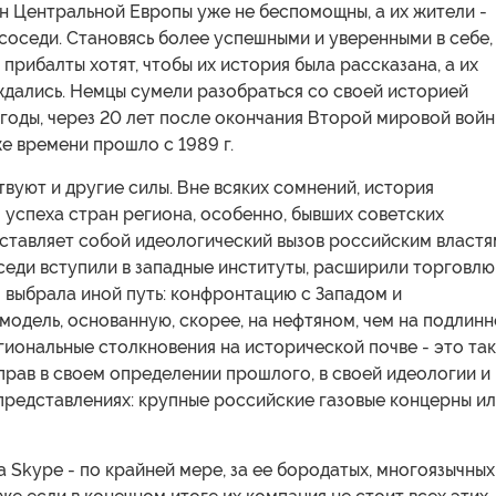
н Центральной Европы уже не беспомощны, а их жители -
соседи. Становясь более успешными и уверенными в себе,
 прибалты хотят, чтобы их история была рассказана, а их
дались. Немцы сумели разобраться со своей историей
 годы, через 20 лет после окончания Второй мировой войн
е времени прошло с 1989 г.
вуют и другие силы. Вне всяких сомнений, история
успеха стран региона, особенно, бывших советских
ставляет собой идеологический вызов российским властя
седи вступили в западные институты, расширили торговлю
 выбрала иной путь: конфронтацию с Западом и
одель, основанную, скорее, на нефтяном, чем на подлин
гиональные столкновения на исторической почве - это та
 прав в своем определении прошлого, в своей идеологии и
представлениях: крупные российские газовые концерны и
а Skype - по крайней мере, за ее бородатых, многоязычных