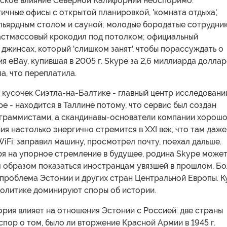
еское влияние Северной Калифорнии неоспоримо.
чные офисы с открытой планировкой, 'комната отдыха',
льярдным столом и сауной; молодые бородатые сотрудник
астмассовый крокодил под потолком; официальный
 джинсах, который 'слишком занят', чтобы порассуждать о
ия eBay, купившая в 2005 г. Skype за 2,6 миллиарда доллар
а, что переплатила.
кусочек Сиэтла-на-Балтике - главный центр исследовани
e - находится в Таллине потому, что сервис был создан
граммистами, а скандинавы-основатели компании хорош
ния настолько энергично стремится в XXI век, что там даже
WiFi: заправил машину, просмотрел почту, поехал дальше.
ря на упорное стремление в будущее, родина Skype може
 образом показаться иностранцам увязшей в прошлом. Б
 проблема Эстонии и других стран Центральной Европы. К
политике доминируют споры об истории.
рия влияет на отношения Эстонии с Россией: две страны
спор о том, было ли вторжение Красной Армии в 1945 г.