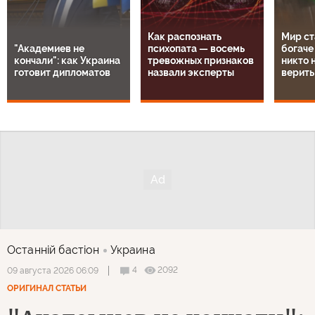
Как распознать
Мир ст
"Академиев не
психопата — восемь
богаче
кончали": как Украина
тревожных признаков
никто н
готовит дипломатов
назвали эксперты
верить
Останнiй бастiон
Украина
4
2092
09 августа 2026 06:09
ОРИГИНАЛ СТАТЬИ