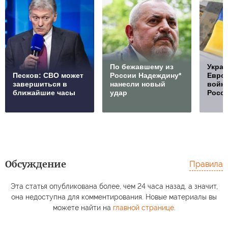
По бежавшему из
Украи
Песков: СВО может
России Надеждину*
Европ
завершиться в
нанесли новый
войну
ближайшие часы
удар
Росс
Обсуждение
Правила
Эта статья опубликована более, чем 24 часа назад, а значит,
она недоступна для комментирования. Новые материалы вы
можете найти на
главной странице
.