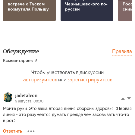
встрече с Туском
Чернышевского по-
Росс
возмутила Польшу
русски
сним
Обсуждение
Правила
Комментариев: 2
Чтобы участвовать в дискуссии
авторизуйтесь
или
зарегистрируйтесь
jadefalcon
9 августа, 08:00
Мойте руки. Это ваша вторая линия обороны здоровья. (Первая
линия - это разумеется думать прежде чем засовывать что-то
в рот.)
Ответить