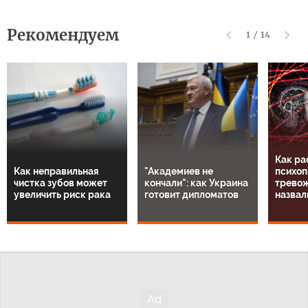
Рекомендуем
1
/
14
Как ра
Как неправильная
"Академиев не
психоп
чистка зубов может
кончали": как Украина
тревож
увеличить риск рака
готовит дипломатов
назвал