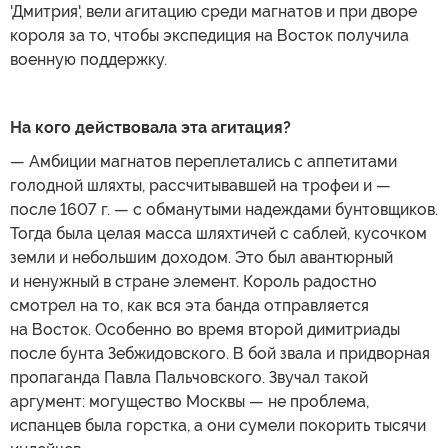
'Дмитрия', вели агитацию среди магнатов и при дворе
короля за то, чтобы экспедиция на Восток получила
военную поддержку.
На кого действовала эта агитация?
— Амбиции магнатов переплетались с аппетитами
голодной шляхты, рассчитывавшей на трофеи и —
после 1607 г. — с обманутыми надеждами бунтовщиков.
Тогда была целая масса шляхтичей с саблей, кусочком
земли и небольшим доходом. Это был авантюрный
и ненужный в стране элемент. Король радостно
смотрел на то, как вся эта банда отправляется
на Восток. Особенно во время второй димитриады
после бунта Зебжидовского. В бой звала и придворная
пропаганда Павла Пальчовского. Звучал такой
аргумент: могущество Москвы — не проблема,
испанцев была горстка, а они сумели покорить тысячи