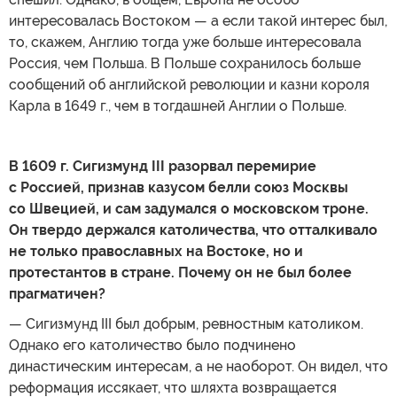
интересовалась Востоком — а если такой интерес был,
то, скажем, Англию тогда уже больше интересовала
Россия, чем Польша. В Польше сохранилось больше
сообщений об английской революции и казни короля
Карла в 1649 г., чем в тогдашней Англии о Польше.
В 1609 г. Сигизмунд III разорвал перемирие
с Россией, признав казусом белли союз Москвы
со Швецией, и сам задумался о московском троне.
Он твердо держался католичества, что отталкивало
не только православных на Востоке, но и
протестантов в стране. Почему он не был более
прагматичен?
— Сигизмунд III был добрым, ревностным католиком.
Однако его католичество было подчинено
династическим интересам, а не наоборот. Он видел, что
реформация иссякает, что шляхта возвращается