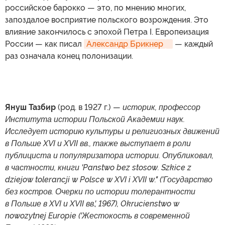
российское барокко — это, по мнению многих,
запоздалое восприятие польского возрождения. Это
влияние закончилось с эпохой Петра I. Европеизация
России — как писал
Александр Брикнер
— каждый
раз означала конец полонизации.
Януш Тазбир
(род. в 1927 г.) —
историк, профессор
Института истории Польской Академии наук.
Исследует историю культуры и религиозных движений
в Польше XVI и XVII вв., также выступает в роли
публициста и популяризатора истории. Опубликовал,
в частности, книги 'Panstwo bez stosow. Szkice z
dziejow tolerancji w Polsce w XVI i XVII w." ('Государство
без костров. Очерки по истории толерантности
в Польше в XVI и XVII вв.', 1967), Okrucienstwo w
nowozytnej Europie ('Жестокость в современной