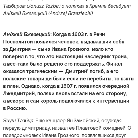
Тазбиром (Janusz Tazbir) о поляках в Кремле беседует
Анджей Бжезецкий (Andrzej Brzeziecki)
Анджей Бжезецкий
: Когда в 1603 г. в Речи
Посполитой появился человек, выдававший себя
за Дмитрия — сына Ивана Грозного, мало кто
поверил в то, что это настоящий наследник трона,
а все-таки было решено его поддержать. Финал
оказался трагическим — 'Дмитрий' погиб, а его
польские товарищи были если не перебиты, то взяты
в плен. Однако, когда в 1607 г. появился очередной
Лжедмитрий, поляки вновь встали на его сторону,
а вскоре и сам король подключился к интервенции
в Россию.
Януш Тазбир:
Еще канцлер Ян Замойский, осуждая
первую димитриаду, назвал ее Плавтовой комедией. О
псевдосыновьях Ивана Грозного, появлявшихся друг