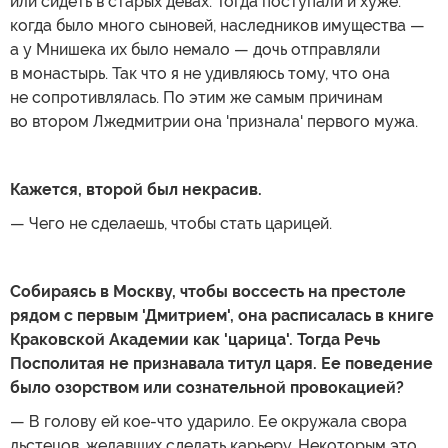
или сидеть в старых девах. Тогда поступали и хуже:
когда было много сыновей, наследников имущества —
а у Мнишека их было немало — дочь отправляли
в монастырь. Так что я не удивляюсь тому, что она
не сопротивлялась. По этим же самым причинам
во втором Лжедмитрии она 'признала' первого мужа.
Кажется, второй был некрасив.
— Чего не сделаешь, чтобы стать царицей.
Собираясь в Москву, чтобы воссесть на престоле
рядом с первым 'Дмитрием', она расписалась в книге
Краковской Академии как 'царица'. Тогда Речь
Посполитая не признавала титул царя. Ее поведение
было озорством или сознательной провокацией?
— В голову ей кое-что ударило. Ее окружала свора
льстецов, желавших сделать карьеру. Некоторым это