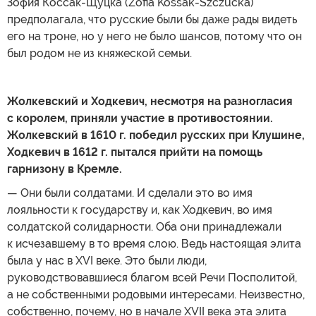
Зофия Коссак-Щуцка (Zofia Kossak-Szczucka)
предполагала, что русские были бы даже рады видеть
его на троне, но у него не было шансов, потому что он
был родом не из княжеской семьи.
Жолкевский и Ходкевич, несмотря на разногласия
с королем, приняли участие в противостоянии.
Жолкевский в 1610 г. победил русских при Клушине,
Ходкевич в 1612 г. пытался прийти на помощь
гарнизону в Кремле.
— Они были солдатами. И сделали это во имя
лояльности к государству и, как Ходкевич, во имя
солдатской солидарности. Оба они принадлежали
к исчезавшему в то время слою. Ведь настоящая элита
была у нас в XVI веке. Это были люди,
руководствовавшиеся благом всей Речи Посполитой,
а не собственными родовыми интересами. Неизвестно,
собственно, почему, но в начале XVII века эта элита