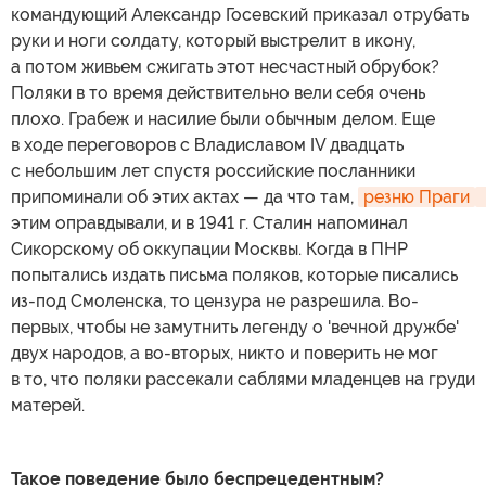
командующий Александр Госевский приказал отрубать
руки и ноги солдату, который выстрелит в икону,
а потом живьем сжигать этот несчастный обрубок?
Поляки в то время действительно вели себя очень
плохо. Грабеж и насилие были обычным делом. Еще
в ходе переговоров с Владиславом IV двадцать
с небольшим лет спустя российские посланники
припоминали об этих актах — да что там,
резню Праги
этим оправдывали, и в 1941 г. Сталин напоминал
Сикорскому об оккупации Москвы. Когда в ПНР
попытались издать письма поляков, которые писались
из-под Смоленска, то цензура не разрешила. Во-
первых, чтобы не замутнить легенду о 'вечной дружбе'
двух народов, а во-вторых, никто и поверить не мог
в то, что поляки рассекали саблями младенцев на груди
матерей.
Такое поведение было беспрецедентным?