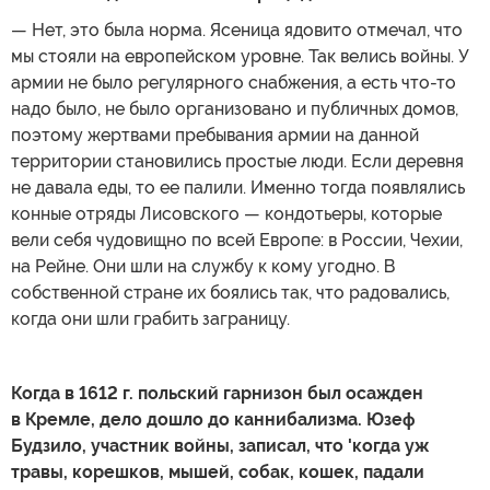
— Нет, это была норма. Ясеница ядовито отмечал, что
мы стояли на европейском уровне. Так велись войны. У
армии не было регулярного снабжения, а есть что-то
надо было, не было организовано и публичных домов,
поэтому жертвами пребывания армии на данной
территории становились простые люди. Если деревня
не давала еды, то ее палили. Именно тогда появлялись
конные отряды Лисовского — кондотьеры, которые
вели себя чудовищно по всей Европе: в России, Чехии,
на Рейне. Они шли на службу к кому угодно. В
собственной стране их боялись так, что радовались,
когда они шли грабить заграницу.
Когда в 1612 г. польский гарнизон был осажден
в Кремле, дело дошло до каннибализма. Юзеф
Будзило, участник войны, записал, что 'когда уж
травы, корешков, мышей, собак, кошек, падали