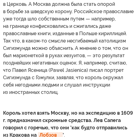
в Церковь. А Москва должна была стать опорой
в борьбе за шведскую корону. Российское православие
уже тогда шло собственным путем — например,
на границе конфисковались и сжигались даже
православные книги, изданные в Польше кириллицей.
Так что, в каком-то смысле несгибаемый католицизм
Сигизмунда можно объяснить. А мнение о том, что он
был марионеткой в руках иезуитов, — это результат
позднейших негативных оценок. Я, например, считаю,
что Павел Ясеница (Pawel Jasienica) писал портрет
Сигизмунда с Гомулки, заявляя, что король окружал
себя негодными людьми и слушал инструкции
из иностранных столиц.
Король хотел взять Москву, но на экспедицию в 1609
г. предназначил скромные средства. Лев Сапега
говорил с горечью, что они 'как будто отправились
из Кракова на
Лобзов
'
.