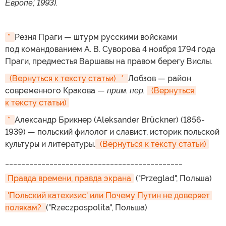
Европе', 1993).
* 
Резня Праги — штурм русскими войсками
под командованием А. В. Суворова 4 ноября 1794 года
Праги, предместья Варшавы на правом берегу Вислы.
 (Вернуться к тексту статьи)
* 
Лобзов — район
современного Кракова —
прим. пер.
 (Вернуться 
к тексту статьи)
* 
Александр Брикнер (Aleksander Brückner) (1856-
1939) — польский филолог и славист, историк польской
культуры и литературы.
 (Вернуться к тексту статьи)
____________________________________________
Правда времени, правда экрана
("Przeglad", Польша)
'Польский катехизис' или Почему Путин не доверяет 
полякам? 
("Rzeczpospolita", Польша)