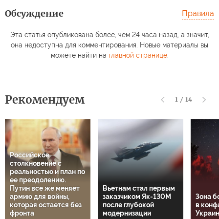
Обсуждение
Правила
Эта статья опубликована более, чем 24 часа назад, а значит,
она недоступна для комментирования. Новые материалы вы
можете найти на
главной странице
.
Рекомендуем
1
/
14
Российское
столкновение с
реальностью и план по
ее преодолению.
Путин все же меняет
Вьетнам стал первым
армию для войны,
заказчиком Як-130М
Зона б
которая остается без
после глубокой
в конф
фронта
модернизации
Украин