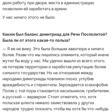
дали работу при дворе, места в администрации,
позволили ей заработать в армии.
У нас ничего этого не было.
Каким был баланс димитриад для Речи Посполитой?
Была ли от этого какая-то польза?
— Я ее не вижу. Это была большая авантюра и ничего
более. Разве что мы лишились элемента, который иначе
мутил бы воду у нас. Мы удачно вышли из всего этого,
не потеряв территории и заработав репутацию более
сильного государства. Но на отношения между
народами димитриады повлияли плохо, углубив
враждебность и стереотипы. Зарождается ксенофобия.
Поляк с той поры становится насильником, грабителем,
а русский — варваром. Стоит отметить, что, хотя
польская шляхта немало заимствовала у других
народов, трудно показать, чтобы мы хотя бы что-нибудь