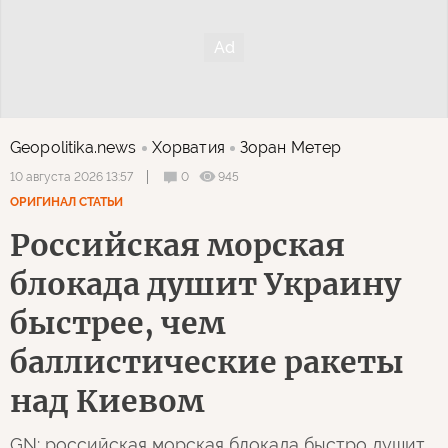
Geopolitika.news
Хорватия
Зоран Метер
0
945
10 августа 2026 13:57
ОРИГИНАЛ СТАТЬИ
Российская морская
блокада душит Украину
быстрее, чем
баллистические ракеты
над Киевом
GN: российская морская блокада быстро душит