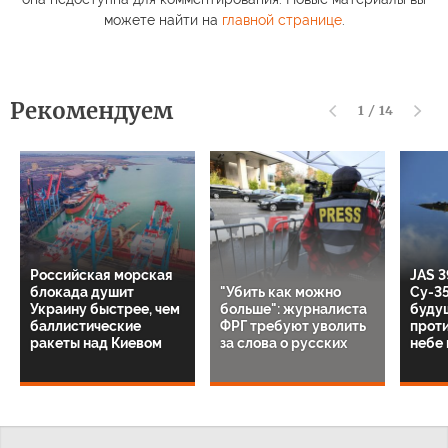
можете найти на
главной странице
.
Рекомендуем
1
/
14
Российская морская
JAS 3
блокада душит
"Убить как можно
Су-35
Украину быстрее, чем
больше": журналиста
буду
баллистические
ФРГ требуют уволить
прот
ракеты над Киевом
за слова о русских
небе 