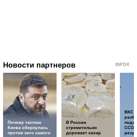
Новости партнеров
INFOX
ВКС 
разб
Почему тактика
В России
подз
Киева обернулась
стремительно
ССО, 
против него самого
дорожает сахар
резул