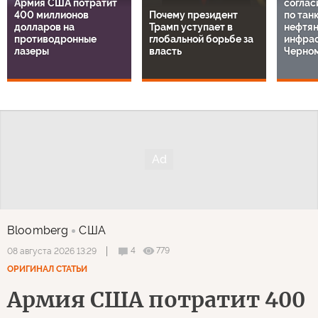
Армия США потратит
соглас
400 миллионов
Почему президент
по тан
долларов на
Трамп уступает в
нефтя
противодронные
глобальной борьбе за
инфрас
лазеры
власть
Черно
Bloomberg
США
4
779
08 августа 2026 13:29
ОРИГИНАЛ СТАТЬИ
Армия США потратит 400