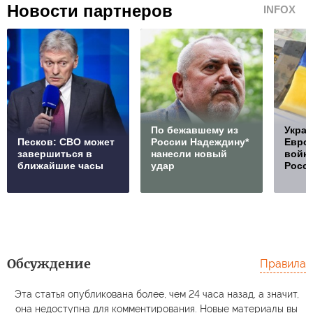
Новости партнеров
INFOX
По бежавшему из
Украи
Песков: СВО может
России Надеждину*
Европ
завершиться в
нанесли новый
войну
ближайшие часы
удар
Росс
Обсуждение
Правила
Эта статья опубликована более, чем 24 часа назад, а значит,
она недоступна для комментирования. Новые материалы вы