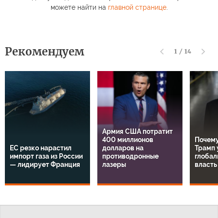
можете найти на
главной странице
.
Рекомендуем
1
/
14
Армия США потратит
400 миллионов
Почему
ЕС резко нарастил
долларов на
Трамп 
импорт газа из России
противодронные
глобал
— лидирует Франция
лазеры
власть