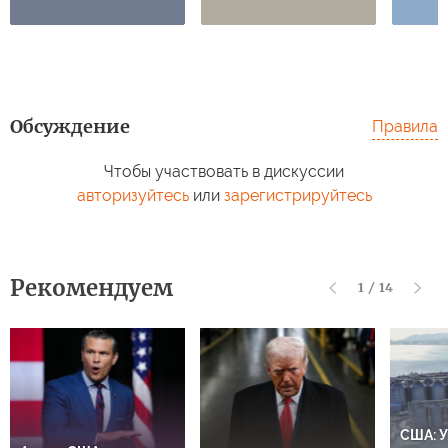
Обсуждение
Правила
Чтобы участвовать в дискуссии
авторизуйтесь
или
зарегистрируйтесь
Рекомендуем
1
/
14
США: У