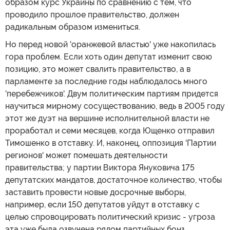
образом курс Украины по сравнению с тем, что
проводило прошлое правительство, должен
радикальным образом измениться.
Но перед новой 'оранжевой властью' уже накопилась
гора проблем. Если хоть один депутат изменит свою
позицию, это может свалить правительство, а в
парламенте за последние годы наблюдалось много
'перебежчиков'. Двум политическим партиям придется
научиться мирному сосуществованию, ведь в 2005 году
этот же дуэт на вершине исполнительной власти не
проработал и семи месяцев, когда Ющенко отправил
Тимошенко в отставку. И, наконец, оппозиция 'Партии
регионов' может помешать деятельности
правительства; у партии Виктора Януковича 175
депутатских мандатов, достаточное количество, чтобы
заставить провести новые досрочные выборы,
например, если 150 депутатов уйдут в отставку с
целью спровоцировать политический кризис - угроза
эта уже была озвучена рядом партийных бонз.