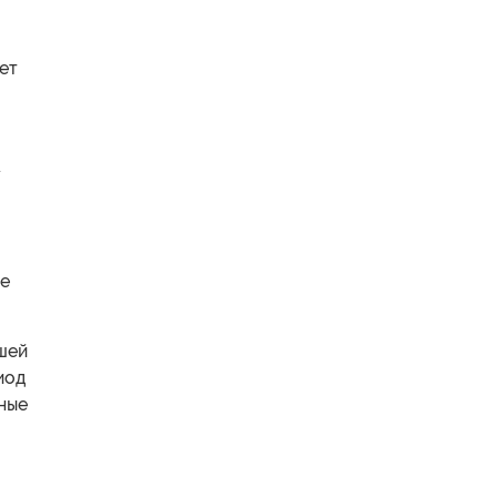
ет
у
ое
шей
иод
ные