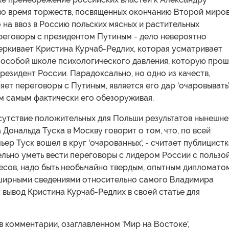
во время торжеств, посвященных окончанию Второй миро
 на ввоз в Россию польских мясных и растительных
ереговоры с президентом Путиным - дело невероятно
еркивает Кристина Курчаб-Редлих, которая усматривает
в особой школе психологического давления, которую про
резидент России. Парадоксально, но одно из качеств,
ет переговоры с Путиным, является его дар 'очаровывать
м самым фактически его обезоруживая.
сутствие положительных для Польши результатов нынешне
 Дональда Туска в Москву говорит о том, что, по всей
ьер Туск вошел в круг 'очарованных', - считает публицистк
льно уметь вести переговоры с лидером России с пользо
есов, надо быть необычайно твердым, опытным дипломато
ширными сведениями относительно самого Владимира
т вывод Кристина Курчаб-Редлих в своей статье для
в комментарии, озаглавленном 'Мир на Востоке',