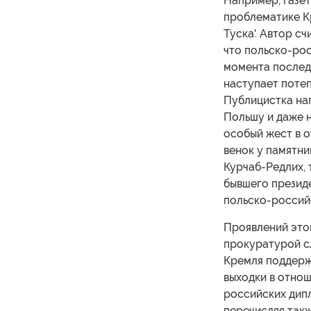
Например, газет
проблематике К
Туска'. Автор с
что польско-рос
момента последн
наступает потеп
Публицистка нап
Польшу и даже н
особый жест в о
венок у памятн
Курчаб-Редлих, 
бывшего презид
польско-россий
Проявлений этом
прокуратурой с
Кремля поддерж
выходки в отнош
российских дип
перечисляя так