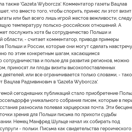
а также 'Gazeta Wyborcza'. Комментатор газеты Вацлав
шет, что вместо того, чтобы спорить, принес ли этот визит
таты или был всего лишь игрой жестов вежливости, следу
ящую температуру польско-российских отношений. А
жет послужить хотя бы сотрудничество Польши и
 области, - считает комментатор, приводя примеры
в Польши и России, которые они могут сделать навстреч
енно по этим конкретным шагам, касающимся
 сотрудничества и пользе для развития регионов, можно
том, приносят ли плоды визиты высокопоставленных
 деятелей, или все ограничивается только словами, - так
 Вацлав Радзивинович в 'Gazeta Wyborcza'.
темой сегодняшних публикаций стало приобретение Поль
Дюссельдорфе уникального собрания писем, которые в пер
сстания разносила полевая харцерская почта. Эти бесцен
точки зрения для Польши письма по прихоти судьбы
мании. Немец Манфред Шульце начал их собирать под
супруги - польки. Письма как свидетельства героического