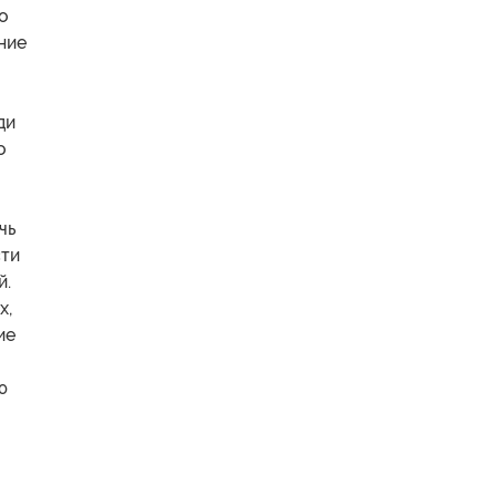
о
ние
ди
о
чь
сти
й.
х,
ие
ю