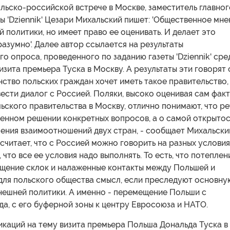
льско-российской встрече в Москве, заместитель главног
ы 'Dziennik' Цезари Михальский пишет: 'Общественное мне
й политики, но имеет право ее оценивать. И делает это
азумно'. Далее автор ссылается на результаты
о опроса, проведенного по заданию газеты 'Dziennik' сре
изита премьера Туска в Москву. А результаты эти говорят 
нство польских граждан хочет иметь такое правительство,
ести диалог с Россией. Поляки, высоко оценивая сам факт
льского правительства в Москву, отлично понимают, что ре
ленном решении конкретных вопросов, а о самой открыто
ения взаимоотношений двух стран, - сообщает Михальски
считает, что с Россией можно говорить на разных условия
, что все ее условия надо выполнять. То есть, что потеплен
ащение склок и налаженные контакты между Польшей и
для польского общества смысл, если преследуют основну
нешней политики. А именно - перемещение Польши с
а, с его буферной зоны к центру Евросоюза и НАТО.
каций на тему визита премьера Польша Дональда Туска в