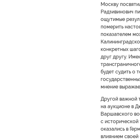
Москву посвятил
Радзивинович пи
ощутимые резуль
померить насто
показателем мо
Калининградской
конкретных шаго
друг другу. Им
трансграничного
будет судить о 
государственных
мнение выражает
Другой важной 
на аукционе в 
Варшавского во
с исторической 
оказались в Гер
влиянием своей 