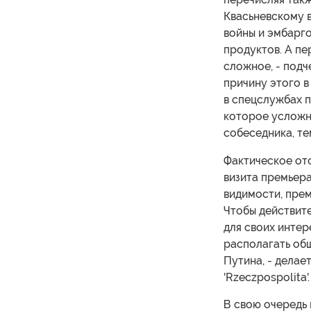
Квасьневскому 
войны и эмбарго
продуктов. А п
сложное, - подч
причину этого 
в спецслужбах п
которое усложня
собеседника, те
Фактическое от
визита премьера
видимости, прем
Чтобы действите
для своих интер
располагать об
Путина, - делае
'Rzeczpospolita'.
В свою очередь 