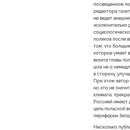
посвященном по
редактора газет
не ведет внешне
исключительно р
социологическог
поляков после в
том, что больши
которое умеет в
визита главы по
шла не о немед
в сторону улучш
При этом автор 
но это не значит
климата, прекр
Россией имеют 
цель польской в
периферии Запад
Несколько публи