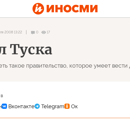
ля 2008 13:22
0
17
л Туска
ть такое правительство, которое умеет вести
 в