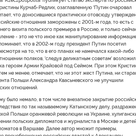
а 'Rzeczpospolita' публикует статью эксперта по российс
ристины Курчаб-Редлих, озаглавленную 'Путин очаровал
читает, что доносившиеся практически отовсюду утвержден
сийские отношения заморожены с 2001-м года, то есть с
его визита польского премьера в Россию, и только сейча
ление - это не что иное как манипулирование информацие
оминает, что в 2002-м году президент Путин посетил
есмотря на то, что в его планах не намечался какой-либо
тношении поляков, 'следуя деликатным советам' возложил
ика героям Армии Крайовой под Сеймом. При этом Кристи
тем не менее, отмечает, что ни этот жест Путина, ни стара
ента Польши Александра Квасьневского не улучшили
ских отношений.
у было немало, в том числе внезапное закрытие российс
ледствия по так называемому Катынскому делу, раздраже
кой Польши оранжевой революции на Украине, хулиганск
ении польских дипломатов и журналиста в Москве и дете
ломатов в Варшаве. Далее автор множит примеры,
же пренебрежение российских властей к Александру