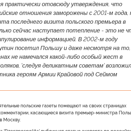
я практически отовсюду утверждения, что
ийские отношения заморожены с 2001-м года,
та последнего визита польского премьера в
лько сейчас наступает потепление - это не ч
ипулирование информацией. В 2002-м году
утин посетил Польшу и даже несмотря на то,
анах не намечался какой-либо особый жест в
ляков, 'следуя деликатным советам' возложи
ятника героям Армии Крайовой под Сеймом
ятельные польские газеты помещают на своих страницах
комментарии, касающиеся визита премьер-министра Поль
в Москву.