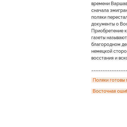
времени Варшав
сначала эмигран
поляки перестал
документы о Вос
Приобретение к
газеты называют
благородном дел
немецкой сторо
восстания и вск
_______________
Поляки готовы 
Восточная оши