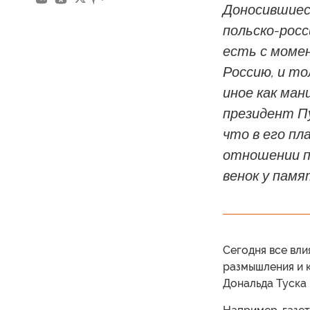
Доносившиес
польско-росс
есть с момен
Россию, и то
иное как ман
президент П
что в его пл
отношении по
венок у пам
Сегодня все вли
размышления и 
Дональда Туска 