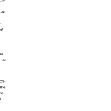
кой
ия,
с
й.
на
ния
кой
ние
ие
й