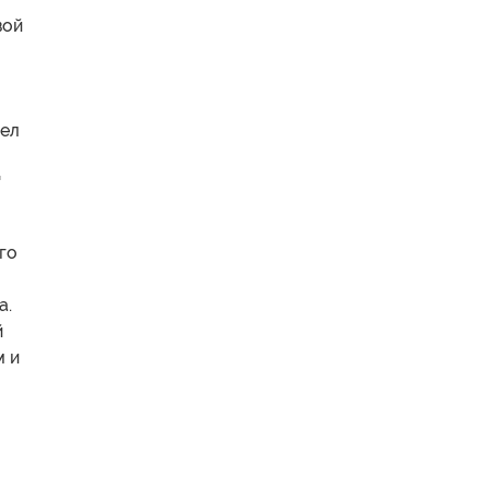
вой
шел
'
го
а.
й
м и