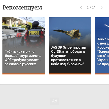
Рекомендуем
1
/
14
Точка 
с ней 
JAS 39 Gripen против
Россие
"Убить как можно
Су-35: кто победит в
"балли
больше": журналиста
будущем
окно" 
ФРГ требуют уволить
противостоянии в
Украин
за слова о русских
небе над Украиной?
не про