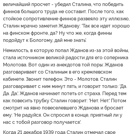
величайший просчет - убедил Сталина, что победить
финнов большого труда не составит. После того, как
стойкое сопротивление финнов развеяло эту иллюзию,
Сталин мрачно заметил Жданову: 'Так все идет хорошо
на финском фронте, да? Ну что же, когда финны
подойдут к Бологому, дай мне знать'.
Немилость, в которую попал Жданов из-за этой войны,
стала источником великой радости для его соперника
Молотова. Вот один из анекдотов той поры: Жданов
разговаривает со Сталиным в его кремлевском
кабинете. Звонит телефон. Это - Молотов. Сталин
разговаривает с ним минут пять, и говорит только: 'Да.
Да. Да.'. Жданов начинает потеть от страха. Перед тем
как повесить трубку Сталин говорит: 'Нет. Нет.' Потом
смотрит на явно повеселевшего Жданова и бросает
ему: 'Не радуйся. Он спросил в конце, приятный ли у
нас с тобой разговор получается'.
Когда 21 декабря 1939 года Сталин отмечал свое