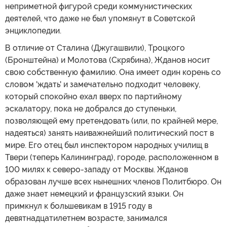
неприметной фигурой среди коммунистических
деятелей, что даже не был упомянут в Советской
энциклопедии.
В отличие от Сталина (Джугашвили), Троцкого
(Бронштейна) и Молотова (Скрябина), Жданов носит
свою собственную фамилию. Она имеет один корень со
словом 'ждать' и замечательно подходит человеку,
который спокойно ехал вверх по партийному
эскалатору, пока не добрался до ступеньки,
позволяющей ему претендовать (или, по крайней мере,
надеяться) занять наиважнейший политический пост в
мире. Его отец был инспектором народных училищ в
Твери (теперь Калининград), городе, расположенном в
100 милях к северо-западу от Москвы. Жданов
образован лучше всех нынешних членов Политбюро. Он
даже знает немецкий и французский языки. Он
примкнул к большевикам в 1915 году в
девятнадцатилетнем возрасте, занимался