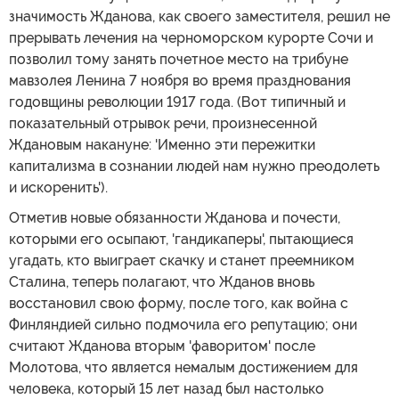
значимость Жданова, как своего заместителя, решил не
прерывать лечения на черноморском курорте Сочи и
позволил тому занять почетное место на трибуне
мавзолея Ленина 7 ноября во время празднования
годовщины революции 1917 года. (Вот типичный и
показательный отрывок речи, произнесенной
Ждановым накануне: 'Именно эти пережитки
капитализма в сознании людей нам нужно преодолеть
и искоренить').
Отметив новые обязанности Жданова и почести,
которыми его осыпают, 'гандикаперы', пытающиеся
угадать, кто выиграет скачку и станет преемником
Сталина, теперь полагают, что Жданов вновь
восстановил свою форму, после того, как война с
Финляндией сильно подмочила его репутацию; они
считают Жданова вторым 'фаворитом' после
Молотова, что является немалым достижением для
человека, который 15 лет назад был настолько