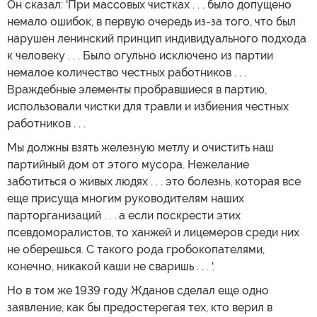
Он сказал: 'При массовых чистках . . . было допущено
немало ошибок, в первую очередь из-за того, что был
нарушен ленинский принцип индивидуального подхода
к человеку . . . Было огульно исключено из партии
немалое количество честных работников . . .
Враждебные элементы пробравшиеся в партию,
использовали чистки для травли и избиения честных
работников . . .
Мы должны взять железную метлу и очистить наш
партийный дом от этого мусора. Нежелание
заботиться о живых людях . . . это болезнь, которая все
еще присуща многим руководителям наших
парторганизаций . . . а если поскрести этих
псевдоморалистов, то ханжей и лицемеров среди них
не оберешься. С такого рода гробокопателями,
конечно, никакой каши не сваришь . . . '.
Но в том же 1939 году Жданов сделал еще одно
заявление, как бы предостерегая тех, кто верил в