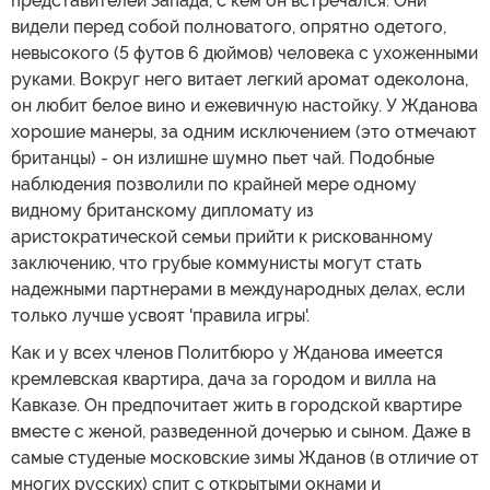
представителей Запада, с кем он встречался. Они
видели перед собой полноватого, опрятно одетого,
невысокого (5 футов 6 дюймов) человека с ухоженными
руками. Вокруг него витает легкий аромат одеколона,
он любит белое вино и ежевичную настойку. У Жданова
хорошие манеры, за одним исключением (это отмечают
британцы) - он излишне шумно пьет чай. Подобные
наблюдения позволили по крайней мере одному
видному британскому дипломату из
аристократической семьи прийти к рискованному
заключению, что грубые коммунисты могут стать
надежными партнерами в международных делах, если
только лучше усвоят 'правила игры'.
Как и у всех членов Политбюро у Жданова имеется
кремлевская квартира, дача за городом и вилла на
Кавказе. Он предпочитает жить в городской квартире
вместе с женой, разведенной дочерью и сыном. Даже в
самые студеные московские зимы Жданов (в отличие от
многих русских) спит с открытыми окнами и