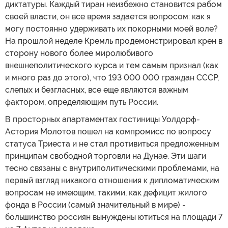
диктатуры. Каждый тиран неизбежно становится рабом
своей власти, он все время задается вопросом: как я
могу постоянно удерживать их покорными моей воле?
На прошлой неделе Кремль продемонстрировал крен в
сторону нового более миролюбивого
внешнеполитического курса и тем самым признал (как
и много раз до этого), что 193 000 000 граждан СССР,
слепых и безгласных, все еще являются важным
фактором, определяющим путь России.
В просторных апартаментах гостиницы Уолдорф-
Астория Молотов пошел на компромисс по вопросу
статуса Триеста и не стал противиться предложенным
принципам свободной торговли на Дунае. Эти шаги
тесно связаны с внутриполитическими проблемами, на
первый взгляд никакого отношения к дипломатическим
вопросам не имеющим, такими, как дефицит жилого
фонда в России (самый значительный в мире) -
большинство россиян вынуждены ютиться на площади 7