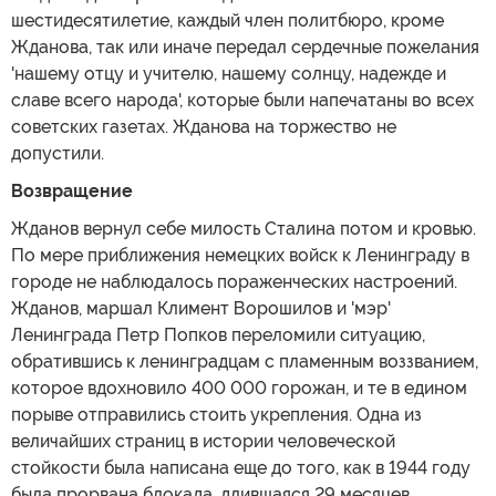
шестидесятилетие, каждый член политбюро, кроме
Жданова, так или иначе передал сердечные пожелания
'нашему отцу и учителю, нашему солнцу, надежде и
славе всего народа', которые были напечатаны во всех
советских газетах. Жданова на торжество не
допустили.
Возвращение
Жданов вернул себе милость Сталина потом и кровью.
По мере приближения немецких войск к Ленинграду в
городе не наблюдалось пораженческих настроений.
Жданов, маршал Климент Ворошилов и 'мэр'
Ленинграда Петр Попков переломили ситуацию,
обратившись к ленинградцам с пламенным воззванием,
которое вдохновило 400 000 горожан, и те в едином
порыве отправились стоить укрепления. Одна из
величайших страниц в истории человеческой
стойкости была написана еще до того, как в 1944 году
была прорвана блокада, длившаяся 29 месяцев.