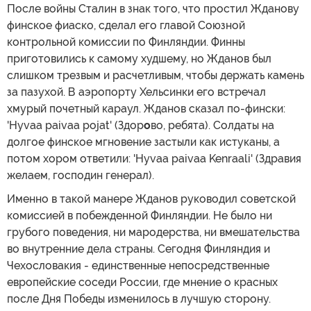
После войны Сталин в знак того, что простил Жданову
финское фиаско, сделал его главой Союзной
контрольной комиссии по Финляндии. Финны
приготовились к самому худшему, но Жданов был
слишком трезвым и расчетливым, чтобы держать камень
за пазухой. В аэропорту Хельсинки его встречал
хмурый почетный караул. Жданов сказал по-фински:
'Hyvаа pаivаа pojat' (Здор
о
во, ребята). Солдаты на
долгое финское мгновение застыли как истуканы, а
потом хором ответили: 'Hyvаа pаivаа Kenraali' (Здравия
желаем, господин генерал).
Именно в такой манере Жданов руководил советской
комиссией в побежденной Финляндии. Не было ни
грубого поведения, ни мародерства, ни вмешательства
во внутренние дела страны. Сегодня Финляндия и
Чехословакия - единственные непосредственные
европейские соседи России, где мнение о красных
после Дня Победы изменилось в лучшую сторону.