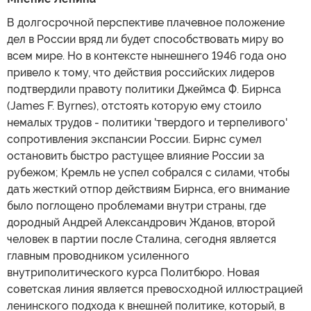
В долгосрочной перспективе плачевное положение
дел в России вряд ли будет способствовать миру во
всем мире. Но в контексте нынешнего 1946 года оно
привело к тому, что действия российских лидеров
подтвердили правоту политики Джеймса Ф. Бирнса
(James F. Byrnes), отстоять которую ему стоило
немалых трудов - политики 'твердого и терпеливого'
сопротивления экспансии России. Бирнс сумел
остановить быстро растущее влияние России за
рубежом; Кремль не успел собрался с силами, чтобы
дать жесткий отпор действиям Бирнса, его внимание
было поглощено проблемами внутри страны, где
дородный Андрей Александрович Жданов, второй
человек в партии после Сталина, сегодня является
главным проводником усиленного
внутриполитического курса Политбюро. Новая
советская линия является превосходной иллюстрацией
ленинского подхода к внешней политике, который, в