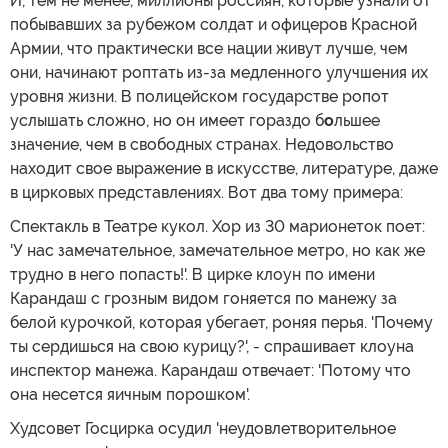
И, тем не менее, миллионы россиян, которые узнали от
побывавших за рубежом солдат и офицеров Красной
Армии, что практически все нации живут лучше, чем
они, начинают роптать из-за медленного улучшения их
уровня жизни. В полицейском государстве ропот
услышать сложно, но он имеет гораздо б
о
льшее
значение, чем в свободных странах. Недовольство
находит свое выражение в искусстве, литературе, даже
в цирковых представлениях. Вот два тому примера:
Спектакль в Театре кукол. Хор из 30 марионеток поет:
'У нас замечательное, замечательное метро, но как же
трудно в него попасть!'. В цирке клоун по имени
Карандаш с грозным видом гоняется по манежу за
белой курочкой, которая убегает, роняя перья. 'Почему
ты сердишься на свою курицу?', - спрашивает клоуна
инспектор манежа. Карандаш отвечает: 'Потому что
она несется яичным порошком'.
Худсовет Госцирка осудил 'неудовлетворительное