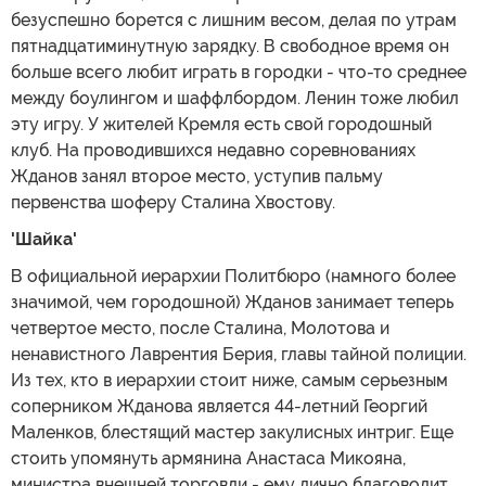
безуспешно борется с лишним весом, делая по утрам
пятнадцатиминутную зарядку. В свободное время он
больше всего любит играть в городки - что-то среднее
между боулингом и шаффлбордом. Ленин тоже любил
эту игру. У жителей Кремля есть свой городошный
клуб. На проводившихся недавно соревнованиях
Жданов занял второе место, уступив пальму
первенства шоферу Сталина Хвостову.
'Шайка'
В официальной иерархии Политбюро (намного более
значимой, чем городошной) Жданов занимает теперь
четвертое место, после Сталина, Молотова и
ненавистного Лаврентия Берия, главы тайной полиции.
Из тех, кто в иерархии стоит ниже, самым серьезным
соперником Жданова является 44-летний Георгий
Маленков, блестящий мастер закулисных интриг. Еще
стоить упомянуть армянина Анастаса Микояна,
министра внешней торговли - ему лично благоволит