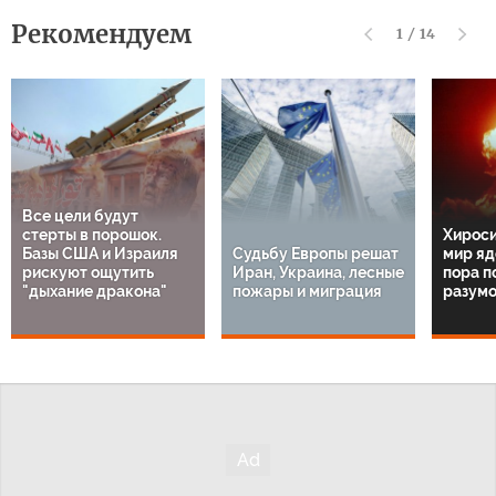
Рекомендуем
1
/
14
Все цели будут
стерты в порошок.
Хироси
Базы США и Израиля
Судьбу Европы решат
мир яд
рискуют ощутить
Иран, Украина, лесные
пора п
"дыхание дракона"
пожары и миграция
разум