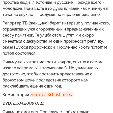
простые люди. И эстонцы, и русские. Прежде всего -
молодежь. Ненависть в их души вливали как минимум в
течение двух лет. Продуманно и целенаправленно.
Репортер ТВ (женщина) берет интервью у полицейских,
охраняющих уже огороженный и предназначенный к
сносу памятник. Те улыбаются, шутят. Им скоро
сменяться с дежурства. И один произносит реплику,
оказавшуюся пророческой: 'После нас - хоть потоп'. И
потоп состоялся.
Фильму не хватает малости: кадров, снятых в самом
начале погрома. И в терминале D. Ho yвиденного -
достаточно, чтобы составить представление о
бронзовом шоке, последствия которого нам
расхлебывать еще не один год.
Комментарии
читателей Postimees
:
DVD,
23.04.2008 01:11
Фильм не смотрел. При случае - обязательно