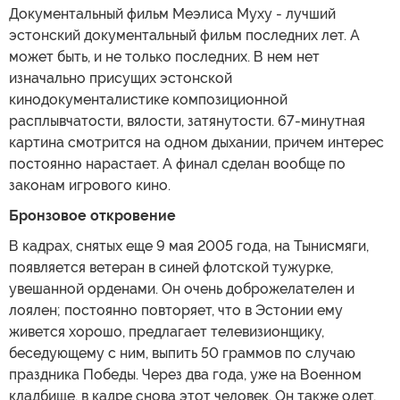
Документальный фильм Меэлиса Муху - лучший
эстонский документальный фильм последних лет. А
может быть, и не только последних. В нем нет
изначально присущих эстонской
кинодокументалистике композиционной
расплывчатости, вялости, затянутости. 67-минутная
картина смотрится на одном дыхании, причем интерес
постоянно нарастает. А финал сделан вообще по
законам игрового кино.
Бронзовое откровение
В кадрах, снятых еще 9 мая 2005 года, на Тынисмяги,
появляется ветеран в синей флотской тужурке,
увешанной орденами. Он очень доброжелателен и
лоялен; постоянно повторяет, что в Эстонии ему
живется хорошо, предлагает телевизионщику,
беседующему с ним, выпить 50 граммов по случаю
праздника Победы. Через два года, уже на Военном
кладбище, в кадре снова этот человек. Он также одет,