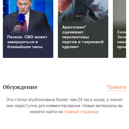
Арестович*
оценивает
Соски
Песков: СВО может
перспективы
Зеле
завершиться в
портов и «зерновой
оказ
ближайшие часы
сделки»
пров
Обсуждение
Правила
Эта статья опубликована более, чем 24 часа назад, а значит,
она недоступна для комментирования. Новые материалы вы
можете найти на
главной странице
.