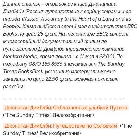
Данная статья - отрывок из книги Джонатана
Димблби 'Россия: путешествие к сердцу страны и ее
народа' (Russia: A Journey to the Heart of a Land and Its
People). Книга выйдет в свет 1 мая в издательстве BBC
Books по цене 25 ф.ст. На телеканале BBC2 выйдет
многосерийный документальный фильм по
путешествий Д. Димблби (производство компании
Mentorn Media, время показа - с 11 мая в 22:00). По
телефону 0870 165 8585 (телемагазин The Sunday
Times BooksFirst) указанные материалы можно
заказать по цене 22.50 ф.ст., включая почтовые
расходы.
________________________________________________
Джонатан Димблби: Соблазненные улыбкой Путина
("The Sunday Times", Великобритания)
Джонатан Димблби: Путешествие по Соловкам
("The
Sunday Times", Великобритания)