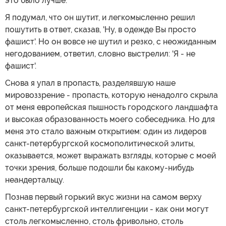
это было лучше.
Я подумал, что он шутит, и легкомысленно решил
пошутить в ответ, сказав, 'Ну, в одежде Вы просто
фашист'. Но он вовсе не шутил и резко, с неожиданным
негодованием, ответил, словно выстрелил: 'Я - не
фашист'.
Снова я упал в пропасть, разделявшую наше
мировоззрение - пропасть, которую ненадолго скрыла
от меня европейская пышность городского ландшафта
и высокая образованность моего собеседника. Но для
меня это стало важным открытием: один из лидеров
санкт-петербургской космополитической элиты,
оказывается, может выражать взгляды, которые с моей
точки зрения, больше подошли бы какому-нибудь
неандертальцу.
Познав первый горький вкус жизни на самом верху
санкт-петербургской интеллигенции - как они могут
столь легкомысленно, столь фривольно, столь