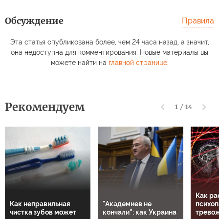
Обсуждение
Правила
Эта статья опубликована более, чем 24 часа назад, а значит,
она недоступна для комментирования. Новые материалы вы
можете найти на
главной странице
.
Рекомендуем
1
/
14
Как ра
Как неправильная
"Академиев не
психоп
чистка зубов может
кончали": как Украина
тревож