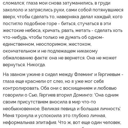
сломался; глаза мои снова затуманились, в груди
закололо и затряслись руки, сами собой потянувшиеся
вверх, чтобы сделать то, наверняка делал каждый, кого
постигло подобное горе - биться, стучаться в эти
жестокие небеса, кричать, рвать, метать - сделать хоть
что-нибудь, чтобы только не думать об одном-
единственном, неоспоримом, жестоком,
окончательном и не подлежащем никакому
обжалованию факте: она не вернется. Она не может
вернуться. Никогда.
На званом ужине я сидел между Флеминг и Гергиевым -
глаза еще краснели от слез, но я уже мог себя
контролировать. Оба они с восхищением и любовью
говорили о Сью, Гергиев вторил Доминго: 'Она одним
своим присутствием вносила в мир что-то
необыкновенное. Великая певица и большая личность'.
Меня тронула и успокоила это глубоко личная,
неформальная эпитафия. Что ж, вот еще один человек,