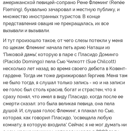
американской певицей-сопрано Рене Флеминг (Renée
Fleming), буквально зачаровал и местную публику, и
множество иностранных туристов. В конце
представления овация не прекращалась, их все
вызывали и вызывали.
И тут произошло такое, от чего слезы потекли у меня
по щекам: Флеминг начала петь арию Наташи из
'Пиковой дамы', которую в паре с Пласидо Доминго
(Placido Domingo) пела Сью Чилкотт (Sue Chilcott)
несколько лет назад, во время своего дебюта в Ковент-
гардене. Тогда им тоже дирижировал Гергиев. Меня там
не было тогда, я слушал только запись - но и на записи
ее голос был столь красив, богат и страстен, что я
сразу понял, что имел в виду Пласидо, когда после ее
смерти сказал: это была великая певица, она пела
душой. И, слушая голос Флеминг, я плакал по Сью,
которая, как говорил Пласидо, 'освещала любую
комнату, в которую входила'. Сейчас я не мог думать ни