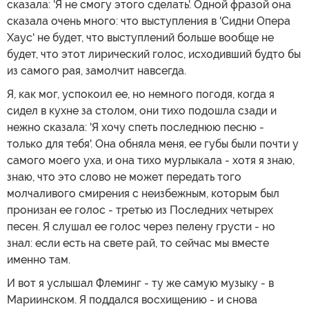
сказала: 'Я не смогу этого сделать'. Одной фразой она
сказала очень много: что выступления в 'Сидни Опера
Хаус' не будет, что выступлений больше вообще не
будет, что этот лирический голос, исходивший будто бы
из самого рая, замолчит навсегда.
Я, как мог, успокоил ее, но немного погодя, когда я
сидел в кухне за столом, они тихо подошла сзади и
нежно сказала: 'Я хочу спеть последнюю песню -
только для тебя'. Она обняла меня, ее губы были почти у
самого моего уха, и она тихо мурлыкала - хотя я знаю,
знаю, что это слово не может передать того
молчаливого смирения с неизбежным, которым был
пронизан ее голос - третью из Последних четырех
песен. Я слушал ее голос через пелену грусти - но
знал: если есть на свете рай, то сейчас мы вместе
именно там.
И вот я услышал Флеминг - ту же самую музыку - в
Мариинском. Я поддался восхищению - и снова