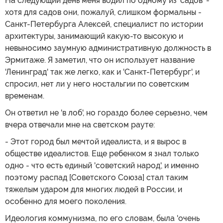
На следующий день меня водил по одному из 'садов' -
хотя для садов они, пожалуй, слишком формальны -
Санкт-Петербурга Алексей, специалист по истории
архитектуры, занимающий какую-то высокую и
невыносимо заумную административную должность в
Эрмитаже. Я заметил, что он использует название
'Ленинград' так же легко, как и 'Санкт-Петербург', и
спросил, нет ли у него ностальгии по советским
временам.
Он ответил не 'в лоб', но гораздо более серьезно, чем
вчера отвечали мне на светском рауте:
- Этот город был мечтой идеалиста, и я вырос в
обществе идеалистов. Еще ребенком я знал только
одно - что есть единый 'советский народ', и именно
поэтому распад [Советского Союза] стал таким
тяжелым ударом для многих людей в России, и
особенно для моего поколения.
Идеология коммунизма, по его словам, была 'очень