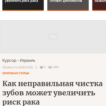
увеличить риск рака
готовит дипломатов
назвал
Курсор
Израиль
3
2361
09 августа 2026 07:29
ОРИГИНАЛ СТАТЬИ
Как неправильная чистка
зубов может увеличить
риск рака