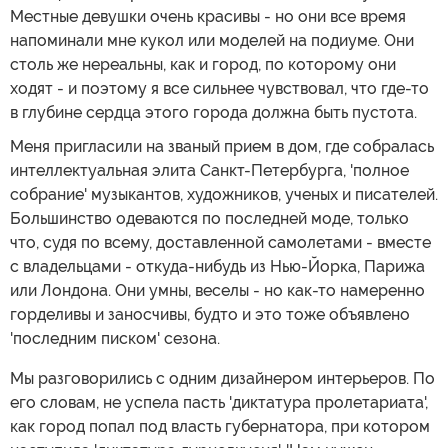
Местные девушки очень красивы - но они все время
напоминали мне кукол или моделей на подиуме. Они
столь же нереальны, как и город, по которому они
ходят - и поэтому я все сильнее чувствовал, что где-то
в глубине сердца этого города должна быть пустота.
Меня пригласили на званый прием в дом, где собралась
интеллектуальная элита Санкт-Петербурга, 'полное
собрание' музыкантов, художников, ученых и писателей.
Большинство одеваются по последней моде, только
что, судя по всему, доставленной самолетами - вместе
с владельцами - откуда-нибудь из Нью-Йорка, Парижа
или Лондона. Они умны, веселы - но как-то намеренно
горделивы и заносчивы, будто и это тоже объявлено
'последним писком' сезона.
Мы разговорились с одним дизайнером интерьеров. По
его словам, не успела пасть 'диктатура пролетариата',
как город попал под власть губернатора, при котором