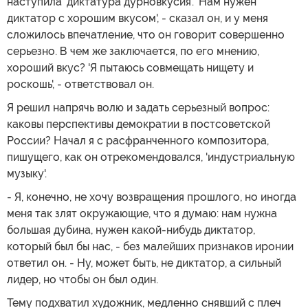
наступила 'диктатура дурновкусия'. 'Нам нужен
диктатор с хорошим вкусом', - сказал он, и у меня
сложилось впечатление, что он говорит совершенно
серьезно. В чем же заключается, по его мнению,
хороший вкус? 'Я пытаюсь совмещать нищету и
роскошь', - ответствовал он.
Я решил напрячь волю и задать серьезный вопрос:
каковы перспективы демократии в постсоветской
России? Начал я с расфранченного композитора,
пишущего, как он отрекомендовался, 'индустриальную
музыку'.
- Я, конечно, не хочу возвращения прошлого, но иногда
меня так злят окружающие, что я думаю: нам нужна
большая дубина, нужен какой-нибудь диктатор,
который был бы нас, - без малейших признаков иронии
ответил он. - Ну, может быть, не диктатор, а сильный
лидер, но чтобы он был один.
Тему подхватил художник, медленно снявший с плеч