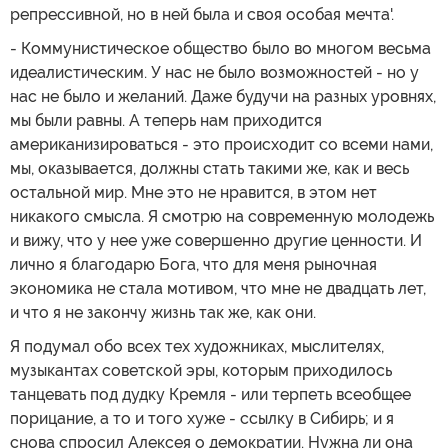
репрессивной, но в ней была и своя особая мечта'.
- Коммунистическое общество было во многом весьма
идеалистическим. У нас не было возможностей - но у
нас не было и желаний. Даже будучи на разных уровнях,
мы были равны. А теперь нам приходится
американизироваться - это происходит со всеми нами,
мы, оказывается, должны стать такими же, как и весь
остальной мир. Мне это не нравится, в этом нет
никакого смысла. Я смотрю на современную молодежь
и вижу, что у нее уже совершенно другие ценности. И
лично я благодарю Бога, что для меня рыночная
экономика не стала мотивом, что мне не двадцать лет,
и что я не закончу жизнь так же, как они.
Я подумал обо всех тех художниках, мыслителях,
музыкантах советской эры, которым приходилось
танцевать под дудку Кремля - или терпеть всеобщее
порицание, а то и того хуже - ссылку в Сибирь; и я
снова спросил Алексея о демократии. Нужна ли она