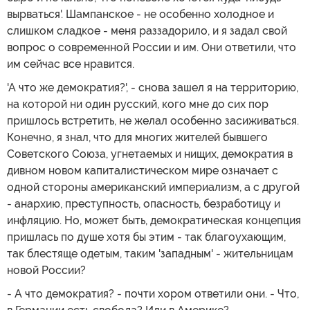
вырваться'. Шампанское - не особенно холодное и
слишком сладкое - меня раззадорило, и я задал свой
вопрос о современной России и им. Они ответили, что
им сейчас все нравится.
'А что же демократия?', - снова зашел я на территорию,
на которой ни один русский, кого мне до сих пор
пришлось встретить, не желал особенно засиживаться.
Конечно, я знал, что для многих жителей бывшего
Советского Союза, угнетаемых и нищих, демократия в
дивном новом капиталистическом мире означает с
одной стороны американский империализм, а с другой
- анархию, преступность, опасность, безработицу и
инфляцию. Но, может быть, демократическая концепция
пришлась по душе хотя бы этим - так благоухающим,
так блестяще одетым, таким 'западным' - жительницам
новой России?
- А что демократия? - почти хором ответили они. - Что,