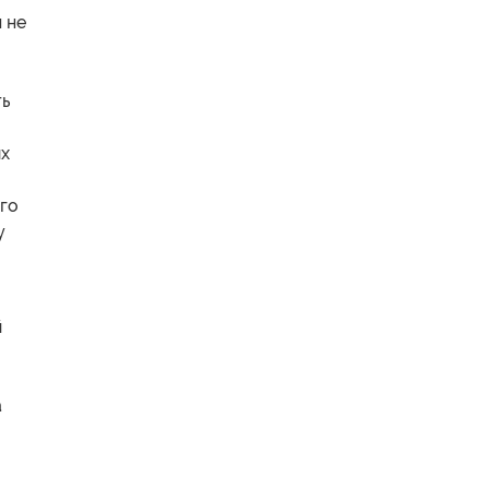
 не
ть
ых
ого
у
й
а
я