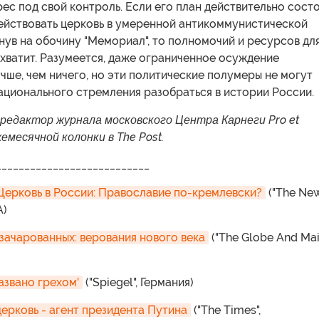
ес под свой контроль. Если его план действительно сост
действовать церковь в умеренной антикоммунистической
нув на обочину "Мемориал", то полномочий и ресурсов дл
 хватит. Разумеется, даже ограниченное осуждение
чше, чем ничего, но эти политические полумеры не могут
ационального стремления разобраться в истории России.
редактор журнала московского Центра Карнеги Pro et
жемесячной колонки в The Post.
___________________________
 Церковь в России: Православие по-кремлевски?
("The Ne
А)
 зачарованных: верования нового века
("The Globe And Mail
азвано грехом'
("Spiegel", Германия)
ерковь - агент президента Путина
("The Times",