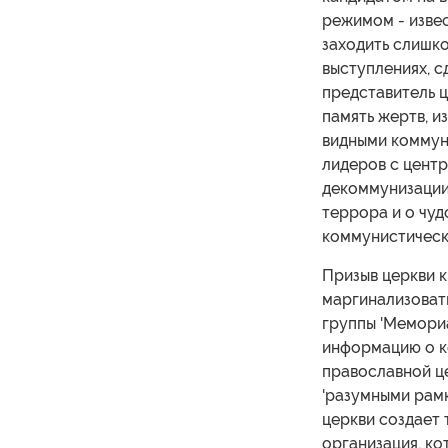
режимом - извес
заходить слишко
выступлениях, с
представитель ц
память жертв, и
видными коммун
лидеров с центр
декоммунизации
террора и о чуд
коммунистическ
Призыв церкви 
маргинализоват
группы 'Мемориа
информацию о к
православной ц
'разумными рамк
церкви создает 
организация, ко