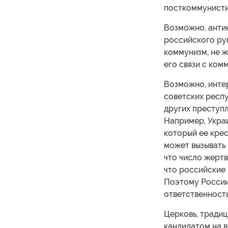
посткоммунисти
Возможно, анти
российского рук
коммунизм, не 
его связи с ко
Возможно, инте
советских респ
других преступ
Например, Украи
который ее крес
может вызывать 
что число жертв
что российские 
Поэтому России 
ответственность
Церковь, тради
кандидатом на в