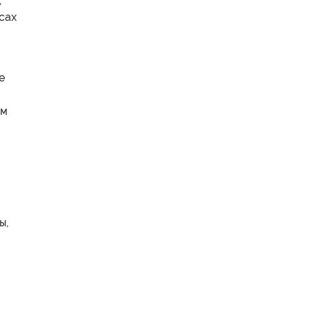
,
сах
е
ом
ы,