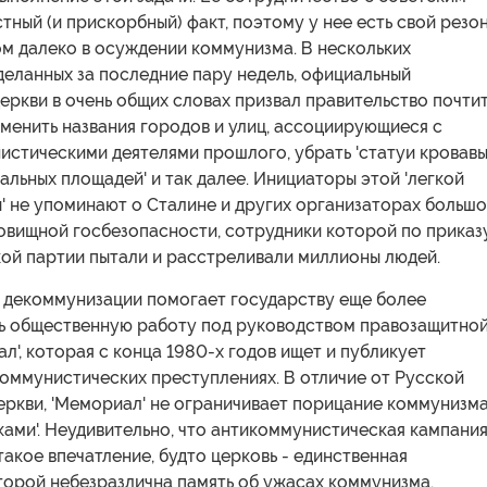
тный (и прискорбный) факт, поэтому у нее есть свой резон
м далеко в осуждении коммунизма. В нескольких
деланных за последние пару недель, официальный
еркви в очень общих словах призвал правительство почти
зменить названия городов и улиц, ассоциирующиеся с
истическими деятелями прошлого, убрать 'статуи кровав
альных площадей' и так далее. Инициаторы этой 'легкой
' не упоминают о Сталине и других организаторах больш
овищной госбезопасности, сотрудники которой по приказ
ой партии пытали и расстреливали миллионы людей.
к декоммунизации помогает государству еще более
ь общественную работу под руководством правозащитно
л', которая с конца 1980-х годов ищет и публикует
оммунистических преступлениях. В отличие от Русской
еркви, 'Мемориал' не ограничивает порицание коммунизм
ами'. Неудивительно, что антикоммунистическая кампани
такое впечатление, будто церковь - единственная
торой небезразлична память об ужасах коммунизма.