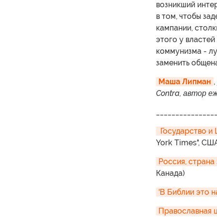
возникший интер
в том, чтобы за
кампании, столк
этого у властей
коммунизма - лу
заменить общен
Маша Липман
,
Contra, автор е
_______________
 Государство и
York Times", СШ
Россия, страна
Канада)
'В Библии это н
Православная ц