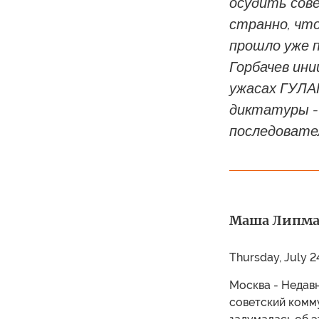
осудить сов
странно, что
прошло уже п
Горбачев ини
ужасах ГУЛА
диктатуры - 
последовате
Маша Липман
Thursday, July 2
Москва - Недавн
советский комм