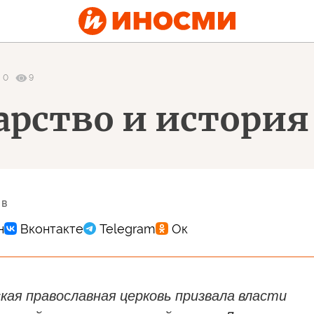
0
9
арство и история
 в
кая православная церковь призвала власти