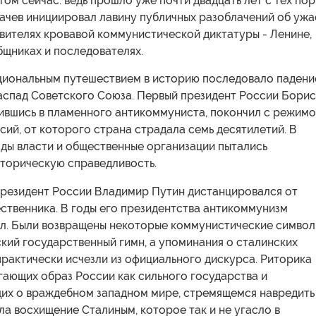
том сейчас: ведь прошло уже почти двадцать лет с тех пор
бачев инициировал лавину публичных разоблачений об ужа
вителях кровавой коммунистической диктатуры - Ленине,
бщниках и последователях.
циональным путешествием в историю последовало падени
аспад Советского Союза. Первый президент России Борис
тившись в пламенного антикоммуниста, покончил с режим
сий, от которого страна страдала семь десятилетий. В
ды власти и общественные организации пытались
сторическую справедливость.
резидент России Владимир Путин дистанцировался от
ственника. В годы его президентства антикоммунизм
ел. Были возвращены некоторые коммунистические символ
кий государственный гимн, а упоминания о сталинских
рактически исчезли из официального дискурса. Риторика
гающих образ России как сильного государства и
х о враждебном западном мире, стремящемся навредить
ла восхищение Сталиным, которое так и не угасло в