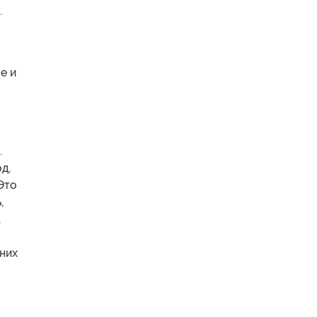
.
е и
.
д,
Это
,
,
 них