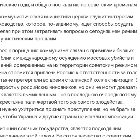
ческие годы, и общую ностальгию по советским временам
коммунистическая инициатива церкви служит интересам
оводства, которое, по-видимому, ищет способы осудить
желая при этом затрагивать вопросы о сегодняшнем режим
ммунистическим прошлым.
рес к порицанию коммунизма связан с призывами бывших
ублик к международному осуждению массовых убийств и
лений, совершенных на их территории советским режимом
на стремится привлечь Россию к ответственности за голо
тьяне претерпели во время сталинской коллективизации. 
ярость у российских чиновников, но они не могут доказать
 является вымышленным - не в последнюю очередь потому
крестьяне пали жертвой того же самого злодейства.
нужно ухитриться признать преступления, но не брать за
, чтобы Украина и другие страны не искали компенсации.
ционный союзник государства, является подходящим
ыполнение этой задачи. Ее сотрудничество с советским