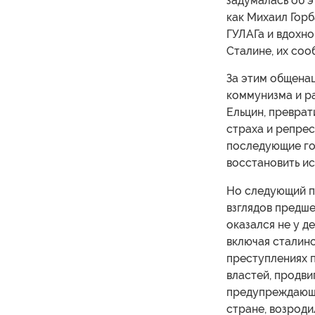
задумалась об э
как Михаил Гор
ГУЛАГа и вдохно
Сталине, их соо
За этим общена
коммунизма и р
Ельцин, превра
страха и репрес
последующие го
восстановить и
Но следующий п
взглядов предше
оказался не у д
включая сталинс
преступлениях п
властей, продви
предупреждающи
стране, возроди