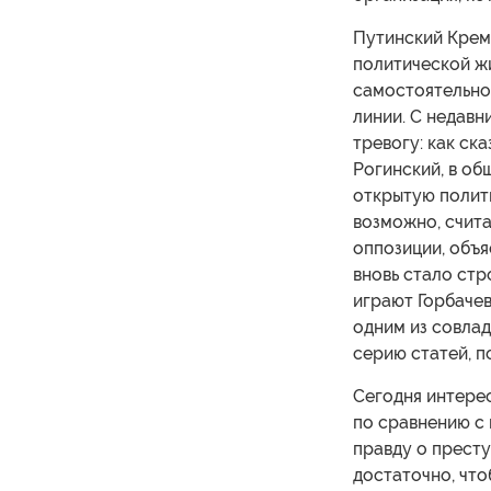
Путинский Крем
политической жи
самостоятельно
линии. С недавн
тревогу: как ск
Рогинский, в об
открытую полит
возможно, счит
оппозиции, объ
вновь стало стр
играют Горбачев
одним из совлад
серию статей, 
Сегодня интере
по сравнению с 
правду о престу
достаточно, что