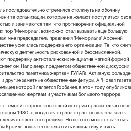
ль последовательно стремился столкнуть на обочину
зни те организации, которые не желают поступаться сво
стью и занимаются тем, что противоречит официальной
их пор 'Мемориал', возможно, стал вызывать еще большую
азал мне председатель правления 'Мемориала' Арсений
ществе усилилась поддержка его организации. Те, кто счит
ическую деятельность рискованной и бессмысленной,
ают поддержку антисталинских инициатив мягкой формой
ясняет он. Например, предметом общественной дискуссии
оительство памятника жертвам ГУЛАГа. Активную роль зде
 и другие заметные общественные фигуры. А "Новая газета"
ельцев которой является Горбачев, в этом году опубликов
посвященных жертвам и участникам большого террора.
с к темной стороне советской истории сравнительно неве
концом 1980-х, когда вся страна страстно желала знать
плениях советского режима. Но и этого может оказаться
бы Кремль пожелал перехватить инициативу и взять