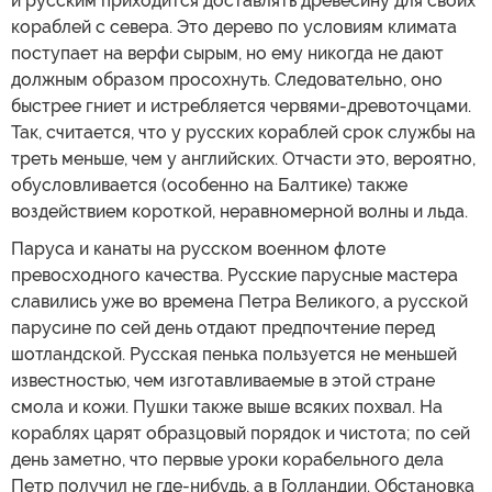
и русским приходится доставлять древесину для своих
кораблей с севера. Это дерево по условиям климата
поступает на верфи сырым, но ему никогда не дают
должным образом просохнуть. Следовательно, оно
быстрее гниет и истребляется червями-древоточцами.
Так, считается, что у русских кораблей срок службы на
треть меньше, чем у английских. Отчасти это, вероятно,
обусловливается (особенно на Балтике) также
воздействием короткой, неравномерной волны и льда.
Паруса и канаты на русском военном флоте
превосходного качества. Русские парусные мастера
славились уже во времена Петра Великого, а русской
парусине по сей день отдают предпочтение перед
шотландской. Русская пенька пользуется не меньшей
известностью, чем изготавливаемые в этой стране
смола и кожи. Пушки также выше всяких похвал. На
кораблях царят образцовый порядок и чистота; по сей
день заметно, что первые уроки корабельного дела
Петр получил не где-нибудь, а в Голландии. Обстановка