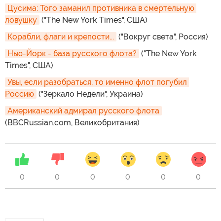
Цусима: Того заманил противника в смертельную 
ловушку
("The New York Times", США)
Корабли, флаги и крепости...
("Вокруг света", Россия)
Нью-Йорк - база русского флота?
("The New York
Times", США)
Увы, если разобраться, то именно флот погубил 
Россию
("Зеркало Недели", Украина)
Американский адмирал русского флота
(BBCRussian.com, Великобритания)
0
0
0
0
0
0