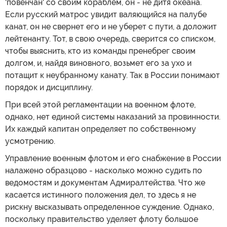
'повенчан' со своим кораблем, он - не дитя океана.
Если русский матрос увидит валяющийся на палубе
канат, он не свернет его и не уберет с пути, а доложит
лейтенанту. Тот, в свою очередь, сверится со списком,
чтобы выяснить, кто из команды пренебрег своим
долгом, и, найдя виновного, возьмет его за ухо и
потащит к неубранному канату. Так в России понимают
порядок и дисциплину.
При всей этой регламентации на военном флоте,
однако, нет единой системы наказаний за провинности.
Их каждый капитан определяет по собственному
усмотрению.
Управление военным флотом и его снабжение в России
налажено образцово - насколько можно судить по
ведомостям и документам Адмиралтейства. Что же
касается истинного положения дел, то здесь я не
рискну высказывать определенное суждение. Однако,
поскольку правительство уделяет флоту большое