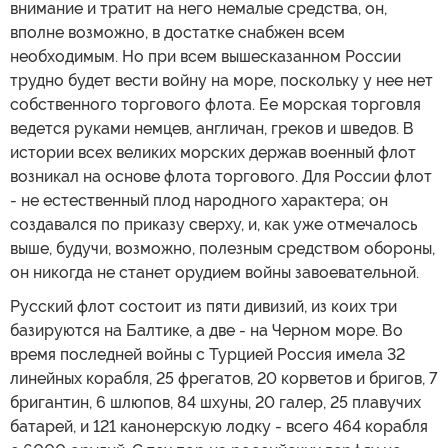
внимание и тратит на него немалые средства, он,
вполне возможно, в достатке снабжен всем
необходимым. Но при всем вышесказанном России
трудно будет вести войну на море, поскольку у нее нет
собственного торгового флота. Ее морская торговля
ведется руками немцев, англичан, греков и шведов. В
истории всех великих морских держав военный флот
возникал на основе флота торгового. Для России флот
- не естественный плод народного характера; он
создавался по приказу сверху, и, как уже отмечалось
выше, будучи, возможно, полезным средством обороны,
он никогда не станет орудием войны завоевательной.
Русский флот состоит из пяти дивизий, из коих три
базируются на Балтике, а две - на Черном море. Во
время последней войны с Турцией Россия имела 32
линейных корабля, 25 фрегатов, 20 корветов и бригов, 7
бригантин, 6 шлюпов, 84 шхуны, 20 галер, 25 плавучих
батарей, и 121 канонерскую лодку - всего 464 корабля