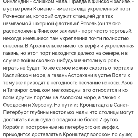
Финляндии - слишком мала. Правда в Финском заливе, -
в устье реки Кюмене - имеется еще укрепленный порт
Роченсальм, который служит станцией для так
называемой 'шхерной флотилии'. Ревель (он также
расположен в Финском заливе) - порт чисто торговый:
некогда имевшиеся там укрепления почти полностью
снесены. В Архангельске имеются верфи и укрепленная
гавань, но этот порт находится далеко на севере, и в
случае войны сколько-нибудь значительную роль
играть не будет. То же самое можно сказать о портах в
Каспийском море, а гавань Астрахани в устье Волги к
тому же приводят в негодность песчаные наносы. Азов
и Таганрог слишком мелководны; это относится и ко
всем другим портам на Азовском море, а также к
Феодосии и Херсону. На пути из Кронштадта в Санкт-
Петербург глубины настолько малы, что столицы могут
достигать лишь суда с осадкой не более 7 футов.
Корабли, построенные на петербургских верфях,
приходится доставлять в Кронштадт волоком по суше;