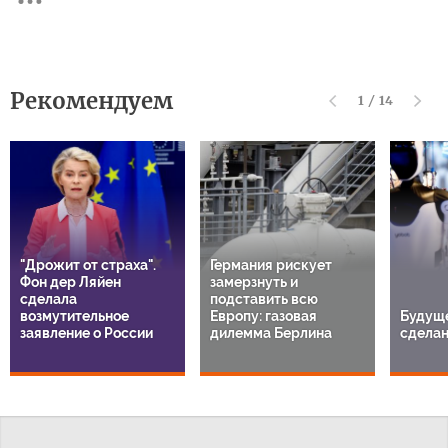
Рекомендуем
1
/
14
"Дрожит от страха".
Германия рискует
Фон дер Ляйен
замерзнуть и
сделала
подставить всю
возмутительное
Европу: газовая
Будуще
заявление о России
дилемма Берлина
сделан