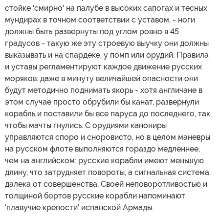
стойке 'смирно' на палубе в высоких сапогах и тесных
мундирах в точном соответствии с уставом, - ноги
должны быть развернуты под углом ровно в 45
градусов - такую же эту строевую выучку они должны
выказывать и на спардеке, у помп или орудий. Правила
и уставы регламентируют каждое движение русских
моряков: даже в минуту величайшей опасности они
будут методично поднимать якорь - хотя англичане в
этом случае просто обрубили бы канат, развернули
корабль и поставили бы все паруса до последнего, так
чтобы мачты гнулись. С орудиями канониры
управляются споро и сноровисто, но в целом маневры
на русском флоте выполняются гораздо медленнее,
чем на английском: русские корабли имеют меньшую
длину, что затрудняет повороты, а сигнальная система
далека от совершенства. Своей неповоротливостью и
толщиной бортов русские корабли напоминают
'плавучие крепости' испанской Армады.