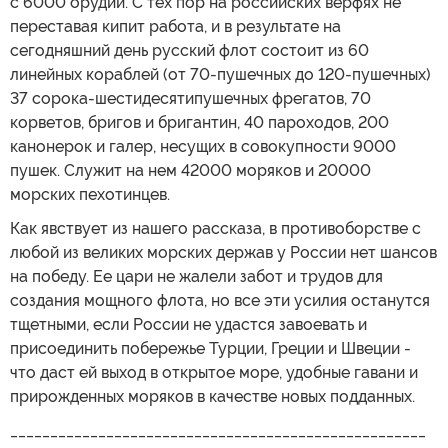
с 6000 орудий. С тех пор на российских верфях не
переставая кипит работа, и в результате на
сегодняшний день русский флот состоит из 60
линейных кораблей (от 70-пушечных до 120-пушечных)
37 сорока-шестидесятипушечных фрегатов, 70
корветов, бригов и бригантин, 40 пароходов, 200
канонерок и галер, несущих в совокупности 9000
пушек. Служит на нем 42000 моряков и 20000
морских пехотинцев.
Как явствует из нашего рассказа, в противоборстве с
любой из великих морских держав у России нет шансов
на победу. Ее цари не жалели забот и трудов для
создания мощного флота, но все эти усилия останутся
тщетными, если России не удастся завоевать и
присоединить побережье Турции, Греции и Швеции -
что даст ей выход в открытое море, удобные гавани и
прирожденных моряков в качестве новых подданных.
____________________________________________________