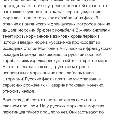
приходит на флот из внутренних областей страны: это
настоящие 'сухопутные крысы', впервые увидевшие
море лишь после того, как их 'забрили' на флот. В
отличие от английских и французских матросов, они не
дышали морским бризом с колыбели. В жилах англичан
течет кровь норманнов-викингов - кровь первых в
истории владык морей. Русские же происходят из
безводных степей Монголии. Английские и французские
эскадры бороздят все океаны, но русский военный
корабль лишь изредка рискует выйти в открытое море.
А это - очень важная вещь: русские матросы
непривычны к морю, они не прошли 'испытание
штормами'. Русские флоты почти не участвовали в
серьезных сражениях - Наварин к таковым, конечно,
относить нельзя.
Воинская доблесть отчасти питается памятью о
славном прошлом. Но у русских моряков и морских
пехотинцев такого прошлого нет. Они застывают по