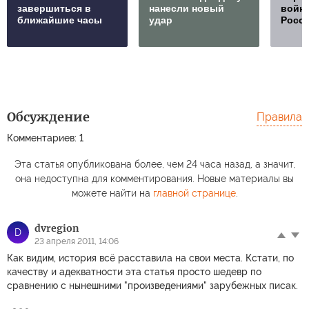
завершиться в
нанесли новый
войну
ближайшие часы
удар
Росс
Обсуждение
Правила
Комментариев: 1
Эта статья опубликована более, чем 24 часа назад, а значит,
она недоступна для комментирования. Новые материалы вы
можете найти на
главной странице
.
dvregion
D
23 апреля 2011, 14:06
Как видим, история всё расставила на свои места. Кстати, по
качеству и адекватности эта статья просто шедевр по
сравнению с нынешними "произведениями" зарубежных писак.