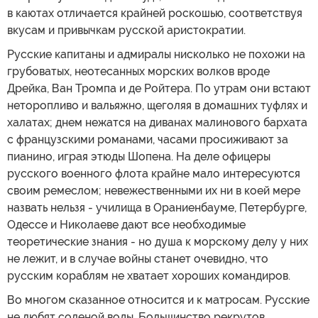
в каютах отличается крайней роскошью, соответствуя
вкусам и привычкам русской аристократии.
Русские капитаны и адмиралы нисколько не похожи на
грубоватых, неотесанных морских волков вроде
Дрейка, Ван Тромпа и де Ройтера. По утрам они встают
неторопливо и вальяжно, щеголяя в домашних туфлях и
халатах; днем нежатся на диванах малинового бархата
с французскими романами, часами просиживают за
пианино, играя этюды Шопена. На деле офицеры
русского военного флота крайне мало интересуются
своим ремеслом; невежественными их ни в коей мере
назвать нельзя - училища в Ораниенбауме, Петербурге,
Одессе и Николаеве дают все необходимые
теоретические знания - но душа к морскому делу у них
не лежит, и в случае войны станет очевидно, что
русским кораблям не хватает хороших командиров.
Во многом сказанное относится и к матросам. Русские
не любят соленой воды. Большинство рекрутов