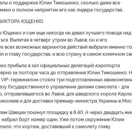
алы о поддержке Юлии Тимошенко, сколько даже все
еки о полном неприятии его как лидера государства.
ВИКТОРА ЮЩЕНКО
 Ющенко и сам еще никогда не давал лучшего повода над
ься. Вылетая в четверг утром во Львов, он и его
з всех возможных вариантов действий выбрали именно то
л и главу государства, и всю страну в самом комичном св
ко прибыла в зал официальных делегаций аэропорта
ерно за полтора часа до отправления Юлии Тимошенко. 
 VIP-терминалом стояло три подготовленных авиакомпан
казу Государственного управления делами самолета - для
, отправлявшегося во Львов, для шведского короля Карла
 Николаев и для доставки премьер-министра Украины в Мос
ем Швеции покинул площадку в 8.40. А через двадцать ми
ту набрал борт номер один. Уже потом окружение Юлии
ало, что кортеж, доставивший к самолету главу