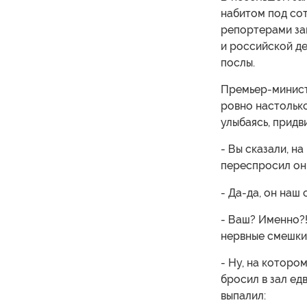
набитом под со
репортерами за
и российской де
послы.
Премьер-минист
ровно настолько
улыбаясь, придв
- Вы сказали, на
переспросил он
- Да-да, он наш 
- Ваш? Именно?!
нервные смешки
- Ну, на которо
бросил в зал ед
выпалил: