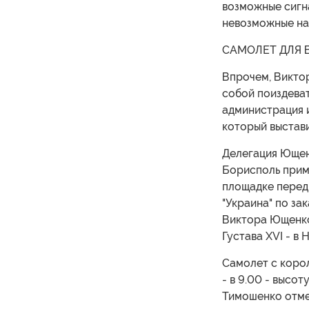
возможные сигн
невозможные нам
САМОЛЕТ ДЛЯ 
Впрочем, Виктор
собой поиздеват
администрация и
который выстави
Делегация Ющен
Борисполь прим
площадке перед
"Украина" по за
Виктора Ющенко
Густава XVI - в
Самолет с корол
- в 9.00 - высо
Тимошенко отмеч