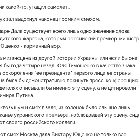
ик какой-то, утащил самолет...
ух зал выдохнул наконец громким смехом.
аре Даля существует всего лишь одно значение слова
андитского жаргона, которым российский премьер-минист
 Ющенко - карманный вор.
а мизансцена из другой истории Украины, или если бы она
я бы года четыре назад, Юля Тимошенко в качестве знака
 оскорбления "ее президента", первого лица ее страны
на была бы демонстративно покинуть пресс-конференцию.
еталях описывали бы именно эту сцену, а не цитировали
имира Путина.
 сквозь шум и смех в зале, из колонок было слышно лишь
канье украинского премьера, наблюдавшей эту сцену, сид
от своего российского коллеги.
тот смех Москва дала Виктору Ющенко не только все