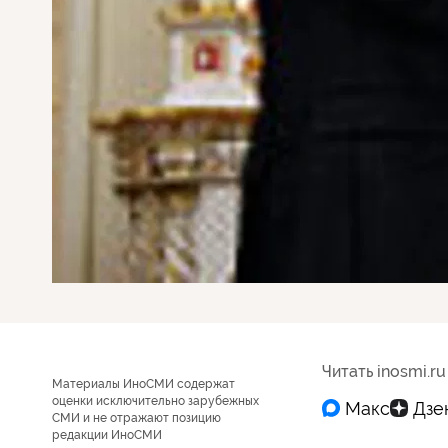
Читать inosmi.ru
Материалы ИноСМИ содержат
оценки исключительно зарубежных
СМИ и не отражают позицию
редакции ИноСМИ