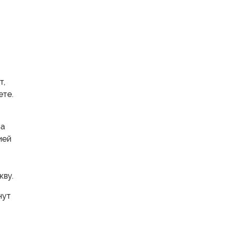
т,
ете.
На
ией
кву.
нут