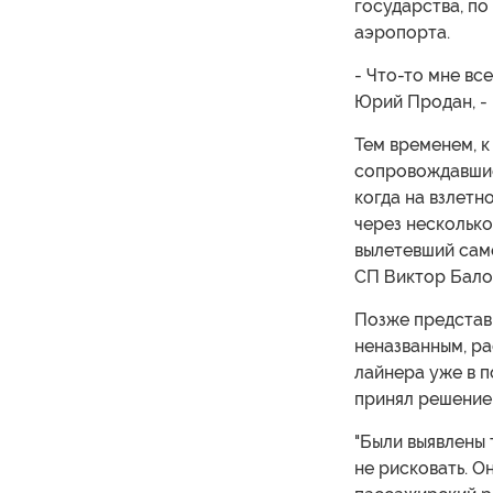
государства, п
аэропорта.
- Что-то мне вс
Юрий Продан, - 
Тем временем, к
сопровождавшие
когда на взлет
через несколько
вылетевший сам
СП Виктор Бало
Позже представ
неназванным, ра
лайнера уже в п
принял решение
"Были выявлены
не рисковать. О