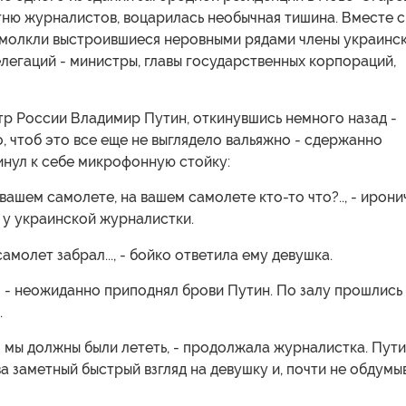
тню журналистов, воцарилась необычная тишина. Вместе с
молкли выстроившиеся неровными рядами члены украинс
легаций - министры, главы государственных корпораций,
р России Владимир Путин, откинувшись немного назад -
, чтоб это все еще не выглядело вальяжно - сдержанно
инул к себе микрофонную стойку:
 вашем самолете, на вашем самолете кто-то что?.., - ирон
 у украинской журналистки.
самолет забрал..., - бойко ответила ему девушка.
 - неожиданно приподнял брови Путин. По залу прошлись
.
м мы должны были лететь, - продолжала журналистка. Пут
ва заметный быстрый взгляд на девушку и, почти не обдумы