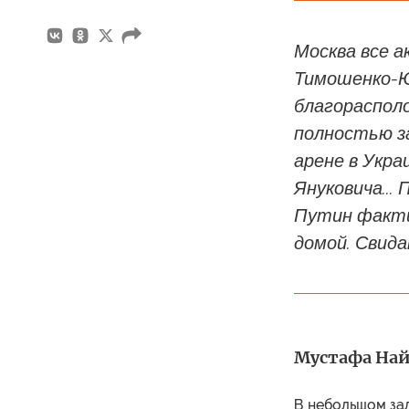
Москва все 
Тимошенко-Ю
благорасполо
полностью з
арене в Укра
Януковича...
Путин фактич
домой. Свид
Мустафа На
В небольшом зал