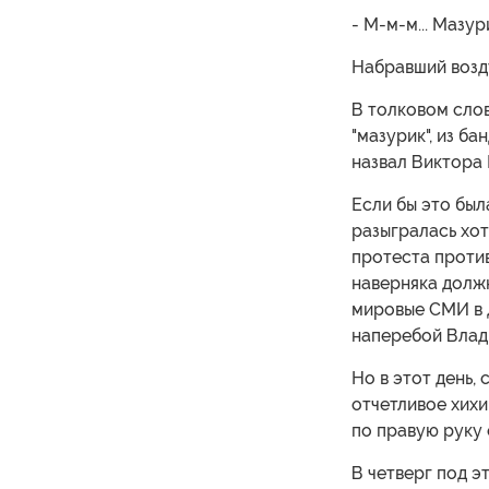
- М-м-м... Мазур
Набравший возд
В толковом слов
"мазурик", из б
назвал Виктора
Если бы это был
разыгралась хот
протеста против
наверняка долж
мировые СМИ в д
наперебой Влад
Но в этот день,
отчетливое хихи
по правую руку 
В четверг под э