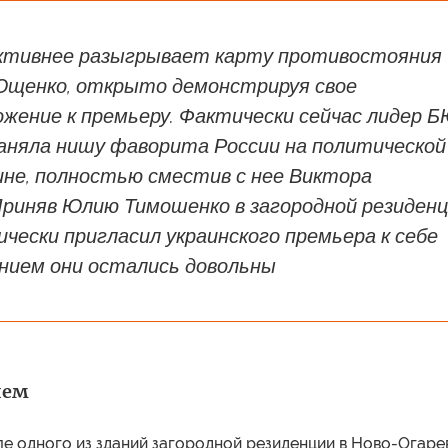
активнее разыгрывает карту противостояния
щенко, открыто демонстрируя свое
жение к премьеру. Фактически сейчас лидер 
аняла нишу фаворита России на политической
ине, полностью сместив с нее Виктора
 Приняв Юлию Тимошенко в загородной резиденц
ески пригласил украинского премьера к себе
анием они остались довольны
йем
е одного из зданий загородной резиденции в Ново-Огаре