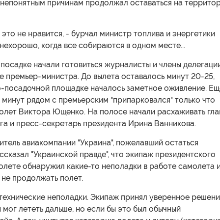
о непонятным причинам продолжал оставаться на террито
е это не нравится, - бурчал министр топлива и энергетики
нехорошо, когда все собираются в одном месте...
 посадке начали готовиться журналисты и члены делегации
 премьер-министра. До вылета оставалось минут 20-25,
но-посадочной площадке началось заметное оживление. Ещ
 минут рядом с премьерским "припарковался" только что
олет Виктора Ющенко. На полосе начали расхаживать гла
га и пресс-секретарь президента Ирина Ванникова.
итель авиакомпании "Украина", пожелавший остаться
ссказал "Украинской правде", что экипаж президентского
олете обнаружил какие-то неполадки в работе самолета 
 не продолжать полет.
 технические неполадки. Экипаж принял уверенное решен
н мог лететь дальше, но если бы это был обычный