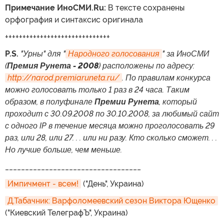
Примечание ИноСМИ.Ru:
В тексте сохранены
орфография и синтаксис оригинала
++++++++++++++++++++++++++++++
P.S.
"Урны" для "
Народного голосования
" за ИноСМИ
(
Премия Рунета - 2008
) расположены по адресу:
http://narod.premiaruneta.ru/
. По правилам конкурса
можно голосовать только 1 раз в 24 часа. Таким
образом, в полуфинале
Премии Рунета
, который
проходит с 30.09.2008 по 30.10.2008, за любимый сайт
с одного IP в течение месяца можно проголосовать 29
раз, или 28, или 27. . . или ни разу. Кто сколько сможет. . .
Но лучше больше, чем меньше.
__________________________________
Импичмент - всем!
("День", Украина)
Д.Табачник: Варфоломеевский сезон Виктора Ющенко
("Киевский ТелеграфЪ", Украина)