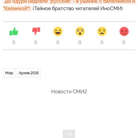
До одури надоели "русские" - в ушанке, с балалайкой и 
"Калинкой"!
(Тайное братство читателей ИноСМИ)
0
0
0
0
0
0
Мир
Архив 2015
Новости СМИ2