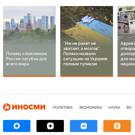
"Им не ракет не
Африк
хватает, а мозгов".
отвора
Почему сломленная
Поляки назвали
доллар
Россия пагубна для
ситуацию на Украине
для юа
всего мира
полным тупиком
национ
ПОЛИТИКА
ЭКОНОМИКА
НАУКА
ВОЕ