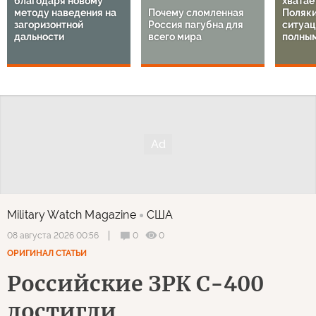
благодаря новому
хватает
методу наведения на
Почему сломленная
Поляки
загоризонтной
Россия пагубна для
ситуац
дальности
всего мира
полным
Military Watch Magazine
США
0
0
08 августа 2026 00:56
ОРИГИНАЛ СТАТЬИ
Российские ЗРК С-400
достигли