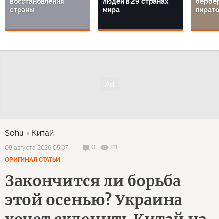
восстановления
людей в 29 странах
бербе
страны
мира
пират
Sohu
Китай
0
311
08 августа 2026 05:07
ОРИГИНАЛ СТАТЬИ
Закончится ли борьба
этой осенью? Украина
хочет склонить Китай на