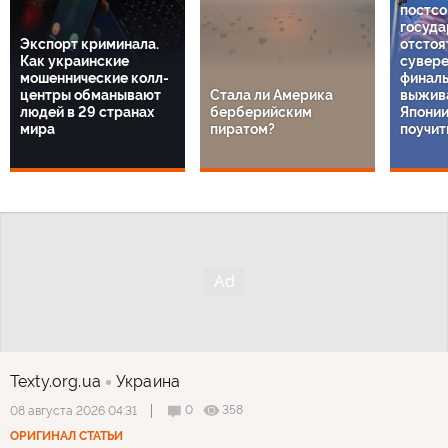
постсо
госуда
Экспорт криминала.
отстоя
Как украинские
сувере
мошеннические колл-
финаль
центры обманывают
Стала ли Америка
выжива
людей в 29 странах
берберийским
Японии
мира
пиратом?
поучит
Texty.org.ua
Украина
0
358
08 августа 2026 04:31
ОРИГИНАЛ СТАТЬИ