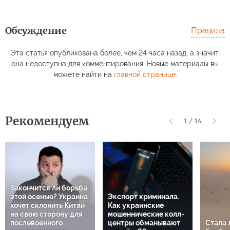
Обсуждение
Правила
Эта статья опубликована более, чем 24 часа назад, а значит,
она недоступна для комментирования. Новые материалы вы
можете найти на
главной странице
.
Рекомендуем
1
/
14
Закончится ли борьба
этой осенью? Украина
Экспорт криминала.
хочет склонить Китай
Как украинские
на свою сторону для
мошеннические колл-
послевоенного
центры обманывают
Стала 