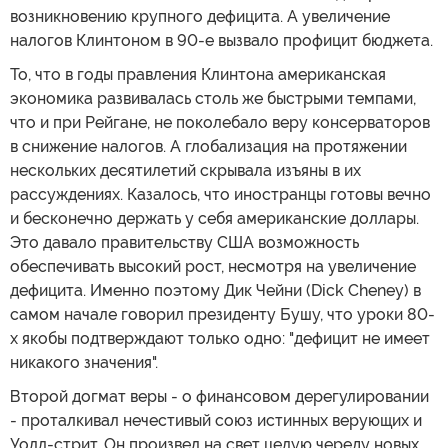
возникновению крупного дефицита. А увеличение
налогов Клинтоном в 90-е вызвало профицит бюджета.
То, что в годы правления Клинтона американская
экономика развивалась столь же быстрыми темпами,
что и при Рейгане, не поколебало веру консерваторов
в снижение налогов. А глобализация на протяжении
нескольких десятилетий скрывала изъяны в их
рассуждениях. Казалось, что иностранцы готовы вечно
и бесконечно держать у себя американские доллары.
Это давало правительству США возможность
обеспечивать высокий рост, несмотря на увеличение
дефицита. Именно поэтому Дик Чейни (Dick Cheney) в
самом начале говорил президенту Бушу, что уроки 80-
х якобы подтверждают только одно: "дефицит не имеет
никакого значения".
Второй догмат веры - о финансовом дерегулировании
- проталкивал нечестивый союз истинных верующих и
Уолл-стрит. Он произвел на свет целую череду новых