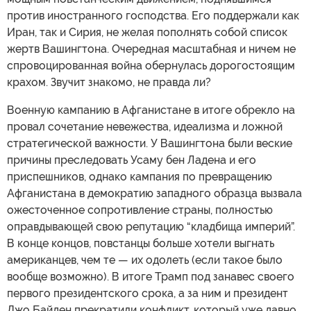
против иностранного господства. Его поддержали как
Иран, так и Сирия, не желая пополнять собой список
жертв Вашингтона. Очередная масштабная и ничем не
спровоцированная война обернулась дорогостоящим
крахом. Звучит знакомо, не правда ли?
Военную кампанию в Афганистане в итоге обрекло на
провал сочетание невежества, идеализма и ложной
стратегической важности. У Вашингтона были веские
причины преследовать Усаму бен Ладена и его
приспешников, однако кампания по превращению
Афганистана в демократию западного образца вызвала
ожесточенное сопротивление страны, полностью
оправдывающей свою репутацию “кладбища империй”.
В конце концов, повстанцы больше хотели выгнать
американцев, чем те — их одолеть (если такое было
вообще возможно). В итоге Трамп под занавес своего
первого президентского срока, а за ним и президент
Джо Байден прекратили конфликт, который уже давно