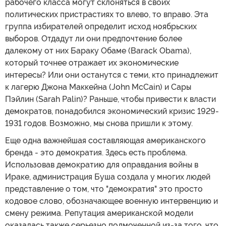
рабочего класса могут склоняться в своих
политических пристрастиях то влево, то вправо. Эта
группа избирателей определит исход ноябрьских
выборов. Отдадут ли они предпочтение более
далекому от них Бараку Обаме (Barack Obama),
который точнее отражает их экономические
интересы? Или они останутся с теми, кто принадлежит
к лагерю Джона Маккейна (John McCain) и Сары
Пэйлин (Sarah Palin)? Раньше, чтобы привести к власти
демократов, понадобился экономический кризис 1929-
1931 годов. Возможно, мы снова пришли к этому.
Еще одна важнейшая составляющая американского
бренда - это демократия. Здесь есть проблема.
Использовав демократию для оправдания войны в
Ираке, администрация Буша создала у многих людей
представление о том, что "демократия" это просто
кодовое слово, обозначающее военную интервенцию и
смену режима. Репутация американской модели
оказалась также серьезно подмоченной из-за того, что