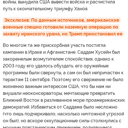
войны, вынудила США вывести войска и расчистила
путь к окончательному триумфу Ханоя.
Эксклюзив: По данным источников, американские 
военные спешно готовили наземную операцию по 
захвату иранского урана, но Трамп приостановил ее
Во многом та же прискорбная участь постигла
кампании в Ираке и Афганистане. Саддам Хусейн был
закоренелым возмутителем спокойствия, однако к
2003 году его удалось обуздать: его оружейные
программы были свернуты, а сам он был непричастен к
терактам 11 сентября. Поэтому его свержение не было
жизненно важным интересом США, что бы нам ни
внушали неоконсерваторы, мечтающие превратить
Ближний Восток в разливанное море проамериканских
демократий. Избавиться от Саддама было несложно
(что лишь подчеркивало, насколько ничтожной угрозой
он был), но вскоре оккупационные силы столкнулись с
мощным повстанческим движением, поднявшимся