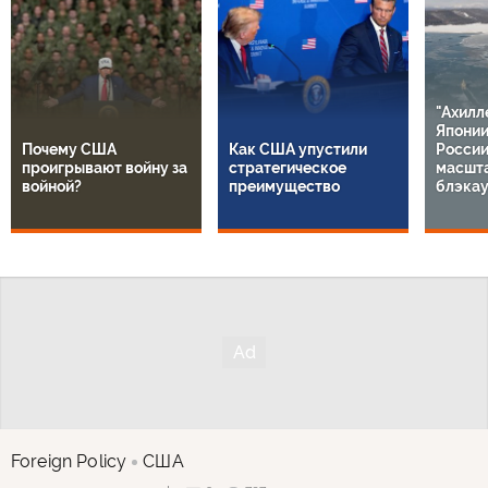
"Ахилл
Японии
Почему США
Как США упустили
России
проигрывают войну за
стратегическое
масшт
войной?
преимущество
блэкау
Foreign Policy
США