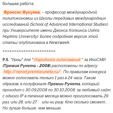
большая работа.
Фрэнсис Фукуяма
-
профессор международной
политэкономии из Школы передовых международных
исследований (School of Advanced International Studies)
при Университете имени Джонса Хопкинса (Johns
Hopkins University). Более подробная версия этой
статьи опубликована в Newsweek.
++++++++++++++++++++++++++++++
P.S.
"Урны" для "
Народного голосования
" за ИноСМИ
(
Премия Рунета - 2008
) расположены по адресу:
http://narod.premiaruneta.ru/
. По правилам конкурса
можно голосовать только 1 раз в 24 часа. Таким
образом, в полуфинале
Премии Рунета
, который
проходит с 30.09.2008 по 30.10.2008, за любимый сайт
с одного IP в течение месяца можно проголосовать 29
раз, или 28, или 27. . . или ни разу. Кто сколько сможет. . .
Но лучше больше, чем меньше.