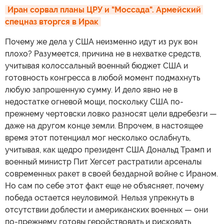
Иран сорвал планы ЦРУ и "Моссада". Армейский 
спецназ вторгся в Ирак
Почему же дела у США неизменно идут из рук вон
плохо? Разумеется, причина не в нехватке средств,
учитывая колоссальный военный бюджет США и
готовность конгресса в любой момент подмахнуть
любую запрошенную сумму. И дело явно не в
недостатке огневой мощи, поскольку США по-
прежнему чертовски ловко разносят цели вдребезги —
даже на другом конце земли. Впрочем, в настоящее
время этот потенциал мог несколько ослабнуть,
учитывая, как щедро президент США Дональд Трамп и
военный министр Пит Хегсет растратили арсеналы
современных ракет в своей бездарной войне с Ираном.
Но сам по себе этот факт еще не объясняет, почему
победа остается неуловимой. Нельзя упрекнуть в
отсутствии доблести и американских военных — они
по-прежнему готовы геройствовать и рисковать