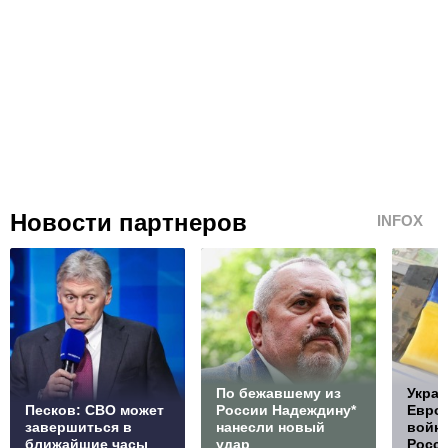
Новости партнеров
INFOX
По бежавшему из
Украи
Песков: СВО может
России Надеждину*
Европ
завершиться в
нанесли новый
войну
ближайшие часы
удар
Росс