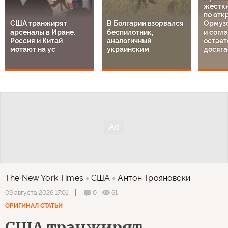
жестки
по отк
США транжирят
В Болгарии взорвался
Ормузс
арсеналы в Иране.
беспилотник,
и согл
Россия и Китай
аналогичный
остает
мотают на ус
украинским
досяга
The New York Times
США
Антон Трояновски
0
61
09 августа 2026 17:01
ОРИГИНАЛ СТАТЬИ
США транжирят