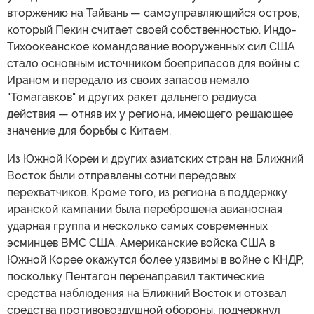
вторжению на Тайвань — самоуправляющийся остров,
который Пекин считает своей собственностью. Индо-
Тихоокеанское командование вооруженных сил США
стало основным источником боеприпасов для войны с
Ираном и передало из своих запасов немало
"Томагавков" и других ракет дальнего радиуса
действия — отняв их у региона, имеющего решающее
значение для борьбы с Китаем.
Из Южной Кореи и других азиатских стран на Ближний
Восток были отправлены сотни передовых
перехватчиков. Кроме того, из региона в поддержку
иранской кампании была переброшена авианосная
ударная группа и несколько самых современных
эсминцев ВМС США. Американские войска США в
Южной Корее окажутся более уязвимы в войне с КНДР,
поскольку Пентагон перенаправил тактические
средства наблюдения на Ближний Восток и отозвал
средства противовоздушной обороны, подчеркнул