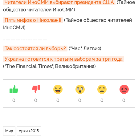
Читатели ИноСМИ выбирают президента США
(Тайное
общество читателей ИноСМИ)
Пять мифов о Николае II
(Тайное общество читателей
ИноСМИ)
__________________
Так состоятся ли выборы?
("Час", Латвия)
Украина готовится к третьим выборам за три года
("The Financial Times", Великобритания)
0
0
0
0
0
0
Мир
Архив 2015