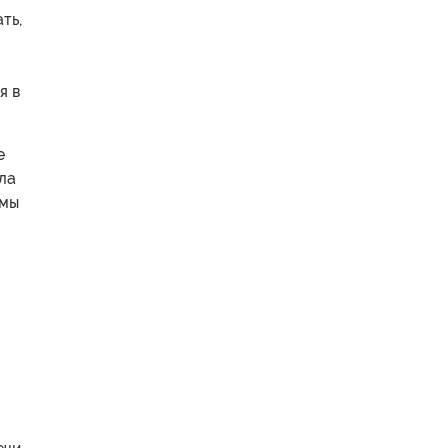
ть,
я в
е
ла
 мы