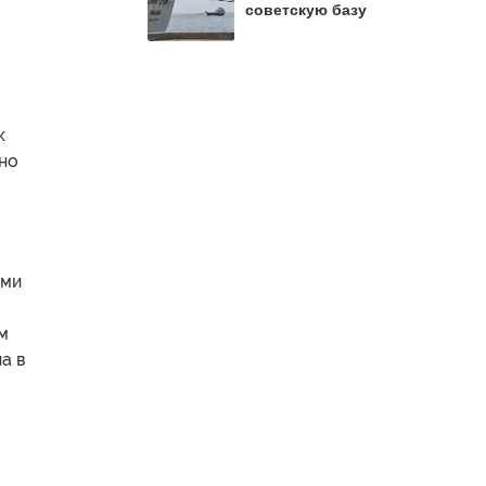
советскую базу
к
тно
ями
м
а в