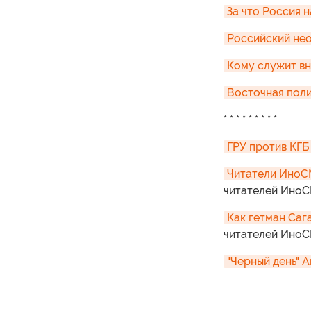
За что Россия 
Российский не
Кому служит вн
Восточная поли
* * * * * * * * *
ГРУ против КГБ
Читатели ИноС
читателей Ино
Как гетман Саг
читателей Ино
"Черный день" 