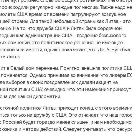
 Литву, произнес слова об общих противниках, и его встр
происходили регулярно, каждые полмесяца. Также надо не
самолеты США время от времени патрулируют воздушное
шей страны. Для такой небольшой страны как Литва - это
ние. На то, что дружба США и Литвы была сердечной,
следний шаг администрации США - введение безвизового
ких сомнений, это политическое решение, не имеющее
еской значимости, однако показывает, что Дж. У. Буш был
ом Литвы.
сит в Белый дом перемены. Понятно, внешняя политика СШ
 поменяется. Однако принимая во внимание, что лидеры ЕС
ле выборов в своих поздравлениях делали акцент на
ней политики США', очевидно, что эти изменения принесут
ена для нашей дипломатии.
точной политике' Литвы приходит конец, с этого времен
ься только на дружбу с США. Это означает, что наш голос
с Россией будет гораздо менее слышен, и нам необходимо
оюзника и методы действий. Следует учитывать, что ресур