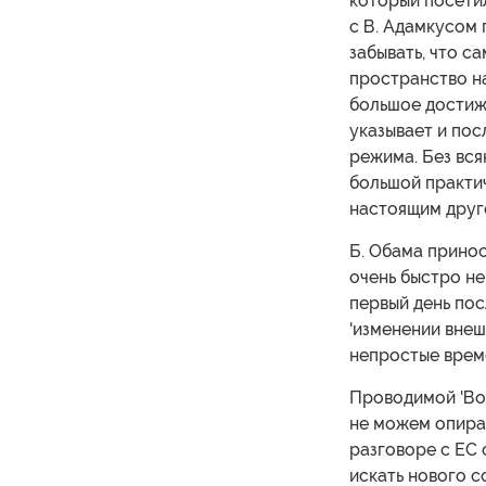
который посетил
с В. Адамкусом 
забывать, что 
пространство на
большое достиже
указывает и по
режима. Без вся
большой практич
настоящим друг
Б. Обама прино
очень быстро не
первый день пос
'изменении внеш
непростые врем
Проводимой 'Вос
не можем опират
разговоре с ЕС 
искать нового с