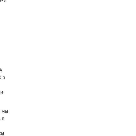
ечи
А
 в
 и
и мы
 в
сы