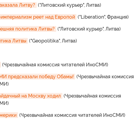
наказала Литву?
("Литовский курьер", Литва)
оимпериализм реет над Европой
("Liberation", Франция)
ешняя политика Литвы?
("Литовский курьер", Литва)
тика Литвы
("Geopolitika", Литва)
(Чрезвычайная комиссия читателей ИноСМИ)
МИ предсказали победу Обамы!
(Чрезвычайная комиссия
СМИ)
айдачный на Москву ходил
(Чрезвычайная комиссия
СМИ)
Америки
(Чрезвычайная комиссия читателей ИноСМИ)