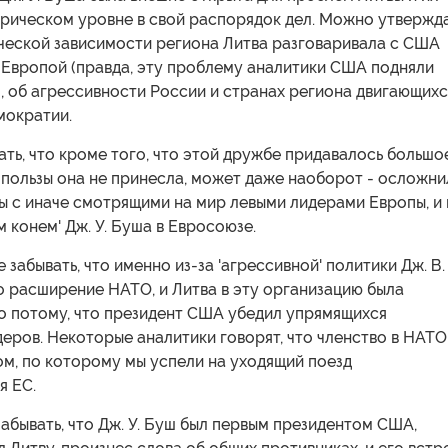
рическом уровне в свой распорядок дел. Можно утвержда
ической зависимости региона Литва разговаривала с США
 Европой (правда, эту проблему аналитики США подняли
, об агрессивности России и странах региона двигающихс
мократии.
ь, что кроме того, что этой дружбе придавалось большо
 пользы она не принесла, может даже наоборот - осложни
ы с иначе смотрящими на мир левыми лидерами Европы, и
м конем' Дж. У. Буша в Евросоюзе.
 забывать, что именно из-за 'агрессивной' политики Дж. В.
 расширение НАТО, и Литва в эту организацию была
о потому, что президент США убедил упрямящихся
еров. Некоторые аналитики говорят, что членство в НАТО
м, по которому мы успели на уходящий поезд
 ЕС.
забывать, что Дж. У. Буш был первым президентом США,