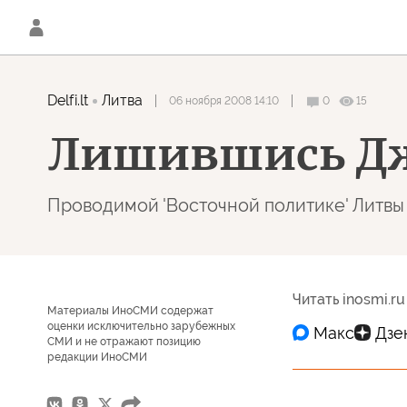
Delfi.lt
Литва
06 ноября 2008 14:10
0
15
Лишившись Дж.
Проводимой 'Восточной политике' Литвы
Читать inosmi.ru
Материалы ИноСМИ содержат
оценки исключительно зарубежных
СМИ и не отражают позицию
редакции ИноСМИ