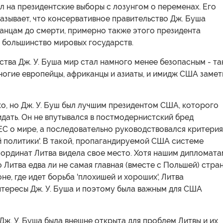
 на президентские выборы с лозунгом о переменах. Его
азывает, что консервативное правительство Дж. Буша
анцам до смерти, примерно также этого президента
 большинство мировых государств.
ства Дж. У. Буша мир стал намного менее безопасным - та
ногие европейцы, африканцы и азиаты, и имидж США заме
о, но Дж. У. Буш был лучшим президентом США, которого
дать. Он не впутывался в постмодернистский бред
ЕС о мире, а последовательно руководствовался критери
й политики'. В такой, пропагандируемой США системе
оординат Литва видела свое место. Хотя нашим дипломата
о Литва едва ли не самая главная (вместе с Польшей) стран
не, где идет борьба 'плохишей и хороших', Литва
нтересы Дж. У. Буша и поэтому была важным для США
ж. У. Буша была внешне открыта для проблем Литвы и их