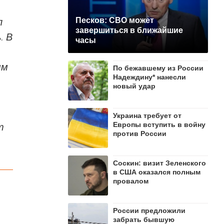
л
Песков: СВО может
завершиться в ближайшие
. В
часы
ым
По бежавшему из России
Надеждину* нанесли
новый удар
Украина требует от
Европы вступить в войну
т
против России
Соскин: визит Зеленского
в США оказался полным
провалом
России предложили
забрать бывшую