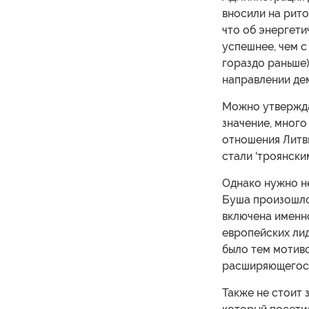
вносили на рито
что об энергет
успешнее, чем с
гораздо раньше)
направлении де
Можно утверждат
значение, много
отношения Литв
стали 'троянски
Однако нужно не
Буша произошло
включена именн
европейских лид
было тем мотиво
расширяющегося
Также не стоит 