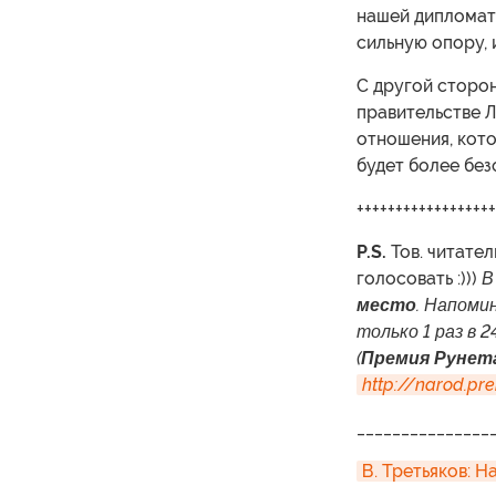
нашей дипломати
сильную опору, 
С другой сторон
правительстве Л
отношения, кото
будет более без
++++++++++++++++++
P.S.
Тов. читател
голосовать :)))
В
место
. Напоми
только 1 раз в 2
(
Премия Рунета
http://narod.pr
_______________
В. Третьяков: 