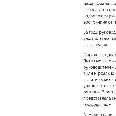
Барак Обама шел
победа ясно пок
надоело америк
воспринимают и
За годы руковод
уже полагают м
пошатнулся.
Парадокс, однак
Литва могла ожи
руководителей 
силы и 'реально
политических к
уже кажется, чт
регионе. В регио
представляла и
государством.
Администрация Д