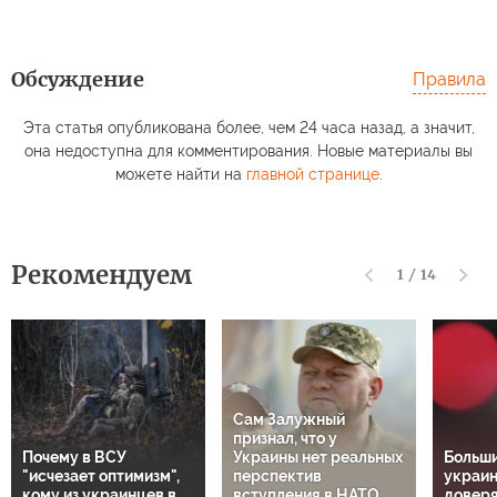
Обсуждение
Правила
Эта статья опубликована более, чем 24 часа назад, а значит,
она недоступна для комментирования. Новые материалы вы
можете найти на
главной странице
.
Рекомендуем
1
/
14
Сам Залужный
признал, что у
Почему в ВСУ
Украины нет реальных
Больш
"исчезает оптимизм",
перспектив
украин
кому из украинцев в
вступления в НАТО.
довер