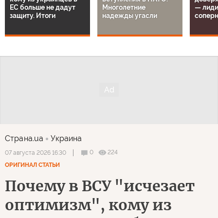
ЕС больше не дадут
Многолетние
— лиди
защиту. Итоги
надежды угасли
сопер
Страна.ua
Украина
0
224
07 августа 2026 16:30
ОРИГИНАЛ СТАТЬИ
Почему в ВСУ "исчезает
оптимизм", кому из