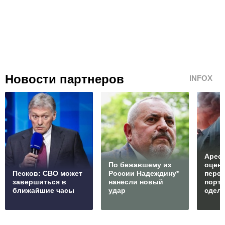
Новости партнеров
INFOX
Арест
По бежавшему из
оцен
Песков: СВО может
России Надеждину*
перс
завершиться в
нанесли новый
порто
ближайшие часы
удар
сдел