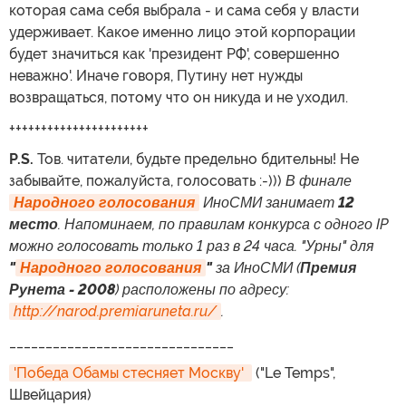
которая сама себя выбрала - и сама себя у власти
удерживает. Какое именно лицо этой корпорации
будет значиться как 'президент РФ', совершенно
неважно'. Иначе говоря, Путину нет нужды
возвращаться, потому что он никуда и не уходил.
++++++++++++++++++++++
P.S.
Тов. читатели, будьте предельно бдительны! Не
забывайте, пожалуйста, голосовать :-)))
В финале
Народного голосования
ИноСМИ занимает
12
место
. Напоминаем, по правилам конкурса с одного IP
можно голосовать только 1 раз в 24 часа. "Урны" для
"
Народного голосования
"
за ИноСМИ (
Премия
Рунета - 2008
) расположены по адресу:
http://narod.premiaruneta.ru/
.
_______________________________
'Победа Обамы стесняет Москву' 
("Le Temps",
Швейцария)