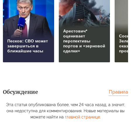
Арестович*
оценивает
Соски
Песков: СВО может
перспективы
Зеле
завершиться в
портов и «зерновой
оказ
ближайшие часы
сделки»
пров
Обсуждение
Правила
Эта статья опубликована более, чем 24 часа назад, а значит,
она недоступна для комментирования. Новые материалы вы
можете найти на
главной странице
.