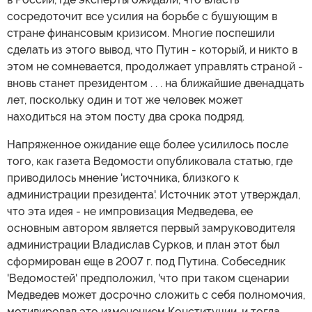
сосредоточит все усилия на борьбе с бушующим в
стране финансовым кризисом. Многие поспешили
сделать из этого вывод, что Путин - который, и никто в
этом не сомневается, продолжает управлять страной -
вновь станет президентом . . . на ближайшие двенадцать
лет, поскольку один и тот же человек может
находиться на этом посту два срока подряд.
Напряженное ожидание еще более усилилось после
того, как газета Ведомости опубликовала статью, где
приводилось мнение 'источника, близкого к
администрации президента'. Источник этот утверждал,
что эта идея - не импровизация Медведева, ее
основным автором является первый замруководителя
администрации Владислав Сурков, и план этот был
сформирован еще в 2007 г. под Путина. Собеседник
'Ведомостей' предположил, 'что при таком сценарии
Медведев может досрочно сложить с себя полномочия,
мотивировав это изменением Конституции, и тогда