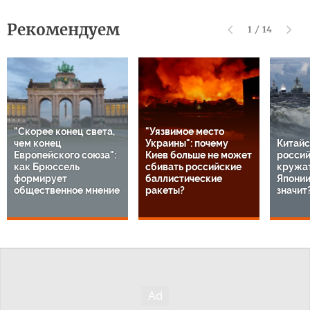
Рекомендуем
1
/
14
"Скорее конец света,
"Уязвимое место
чем конец
Украины": почему
Китайс
Европейского союза":
Киев больше не может
россий
как Брюссель
сбивать российские
кружат
формирует
баллистические
Японии
общественное мнение
ракеты?
значит