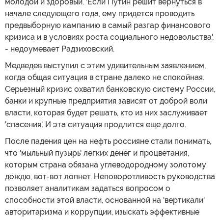
молодой и здоровый. 'Если Путин решит вернуться в
начале следующего года, ему придется проводить
предвыборную кампанию в самый разгар финансового
кризиса и в условиях роста социального недовольства',
- недоумевает Радзиховский.
Медведев выступил с этим удивительным заявлением,
когда общая ситуация в стране далеко не спокойная.
Серьезный кризис охватил банковскую систему России,
банки и крупные предприятия зависят от доброй воли
власти, которая будет решать, кто из них заслуживает
'спасения'. И эта ситуация продлится еще долго.
После падения цен на нефть россияне стали понимать,
что 'мыльный пузырь' легких денег и процветания,
которым страна обязана углеводородному золотому
дождю, вот-вот лопнет. Неповоротливость руководства
позволяет аналитикам задаться вопросом о
способности этой власти, основанной на 'вертикали'
авторитаризма и коррупции, изыскать эффективные