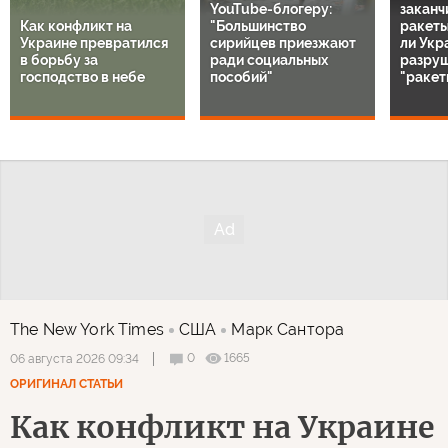
YouTube-блогеру:
заканч
Как конфликт на
"Большинство
ракеты 
Украине превратился
сирийцев приезжают
ли Укр
в борьбу за
ради социальных
разру
господство в небе
пособий"
"ракет
The New York Times
США
Марк Сантора
0
1665
06 августа 2026 09:34
ОРИГИНАЛ СТАТЬИ
Как конфликт на Украине