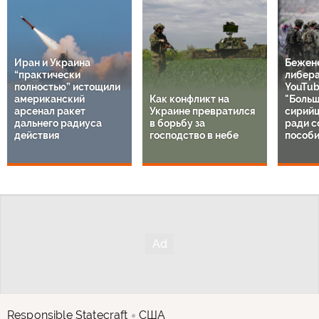
Иран и Украина
Бежен
“практически
либер
полностью” истощили
YouTub
американский
Как конфликт на
"Больш
арсенал ракет
Украине превратился
сирий
дальнего радиуса
в борьбу за
ради с
действия
господство в небе
пособи
Responsible Statecraft
США