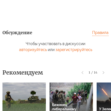
Обсуждение
Правила
Чтобы участвовать в дискуссии
авторизуйтесь
или
зарегистрируйтесь
Рекомендуем
1
/
14
Беженец
либеральному
У Зеле