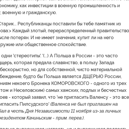
ономику, как инвестиции в военную промышленность и
, военную и гражданскую.
Старик... Республиканцы поставили бы тебе памятник из
лова:> Каждый злотый, перераспределенный правительство
сле потерян. И не имеет значения, купит ли на него
оружие или общественное спокойствие.
.. одни 'стереотипы'. '(...) А Польша в России - это часто
щерь, которая предала славянство, в пользу Запада
 бескорыстно, но для собственной, чисто материальной
е убеждение, будто бы Польша является ДЩЕРЬЮ России,
ниям некоего Бронека КОМОРОВСКОГО - одного из трех
том и Неселовским) самых хамских, подлых и бесчестных
ев - который заявил, что 'не пригласить Валенсу - это все
ригласить Пилсудского'
(Валенса не был приглашен на
ал в честь Дня Независимости 11 ноября из-за личных
езидентом Качиньским - прим. перев.)
.