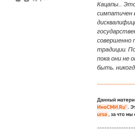
Кацапы... Эт
симпатичен 
дисквалифиц
государстве
совершенно 
традиции. П
пока они не 
быть, никогд
Данный материа
ИноСМИ.Ru'
. 
ursa
, за что м
_______________