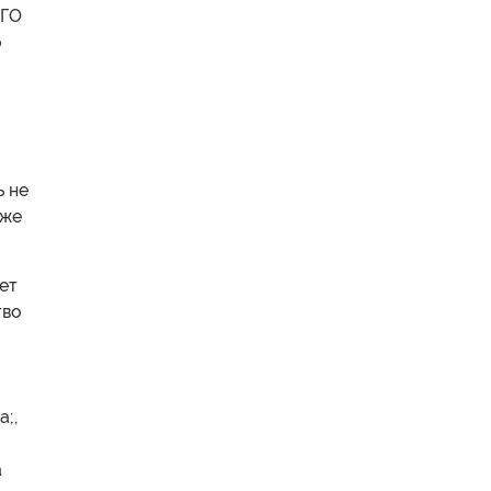
ОГО
о
ь не
 же
ает
тво
;,
а