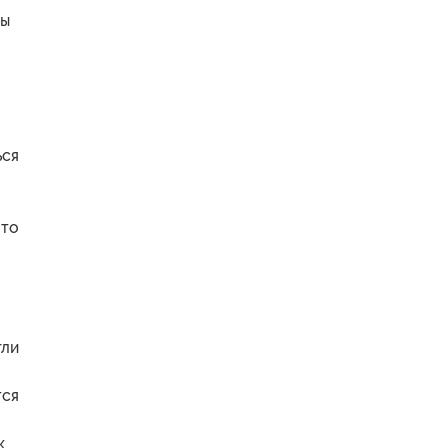
мы
ься
 то
гли
тся
к