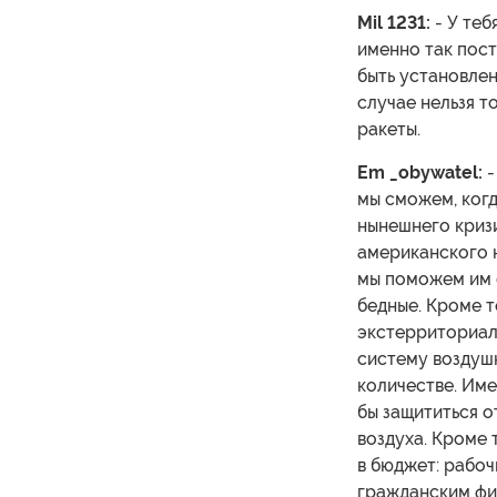
Mil 1231:
- У теб
именно так пост
быть установлен
случае нельзя то
ракеты.
Em _obywatel:
-
мы сможем, когд
нынешнего криз
американского н
мы поможем им с
бедные. Кроме т
экстерриториал
систему воздушн
количестве. Име
бы защититься о
воздуха. Кроме 
в бюджет: рабоч
гражданским фир