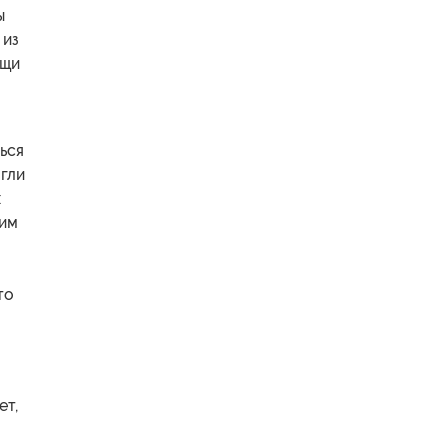
ы
 из
ощи
ься
огли
х
вим
то
ет,