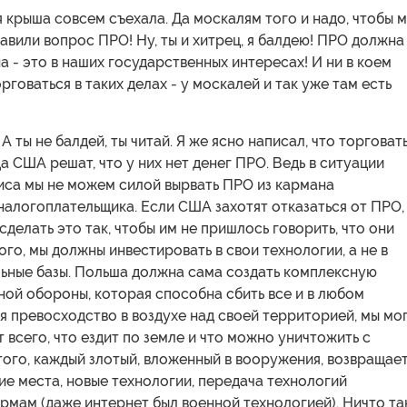
я крыша совсем съехала. Да москалям того и надо, чтобы 
авили вопрос ПРО! Ну, ты и хитрец, я балдею! ПРО должна
а - это в наших государственных интересах! И ни в коем
рговаться в таких делах - у москалей и так уже там есть
 А ты не балдей, ты читай. Я же ясно написал, что торговат
а США решат, что у них нет денег ПРО. Ведь в ситуации
иса мы не можем силой вырвать ПРО из кармана
алогоплательщика. Если США захотят отказаться от ПРО,
делать это так, чтобы им не пришлось говорить, что они
ого, мы должны инвестировать в свои технологии, а не в
ьные базы. Польша должна сама создать комплексную
ой обороны, которая способна сбить все и в любом
я превосходство в воздухе над своей территорией, мы мо
т всего, что ездит по земле и что можно уничтожить с
того, каждый злотый, вложенный в вооружения, возвращае
ие места, новые технологии, передача технологий
мам (даже интернет был военной технологией). Ничто та