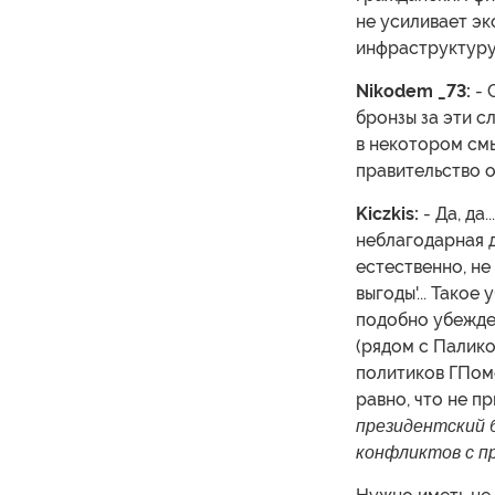
не усиливает эк
инфраструктуру
Nikodem _73:
- 
бронзы за эти с
в некотором смы
правительство 
Kiczkis:
- Да, да.
неблагодарная д
естественно, не
выгоды'... Тако
подобно убежде
(рядом с Палико
политиков ГПомо
равно, что не п
президентский б
конфликтов с пр