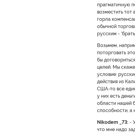
прагматичную по
возместить тот 
горла компенса
обычной торговл
русским - 'брать
Возьмем, наприм
поторговать это
бы договориться
целей. Мы скаже
условие: русск
действия из Кал
США-то все един
у них есть день
области нашей б
способности, а 
Nikodem _73:
- 
что мне надо зад