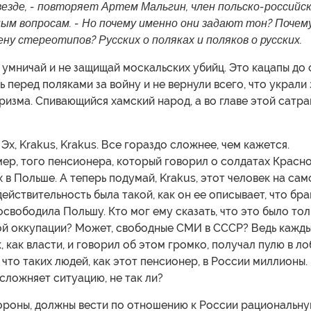
езде, - повторяет Артем Мальгин, член польско-российс
ым вопросам. - Но почему именно они задают тон? Почем
ену стереотипов? Русских о поляках и поляков о русских.
 умничай и не защищай москальских убийц. Это кацапы до 
ь перед поляками за войну и не вернули всего, что украли 
ризма. Спивающийся хамский народ, а во главе этой сатр
 Эх, Krakus, Krakus. Все гораздо сложнее, чем кажется.
ер, того пенсионера, который говорил о солдатах Красн
 в Польше. А теперь подумай, Krakus, этот человек на са
действительность была такой, как он ее описывает, что бра
свободила Польшу. Кто мог ему сказать, что это было тол
ой оккупации? Может, свободные СМИ в СССР? Ведь кажды
, как власти, и говорил об этом громко, получал пулю в ло
 что таких людей, как этот пенсионер, в России миллионы.
сложняет ситуацию, не так ли?
тороны, должны вести по отношению к России рациональну