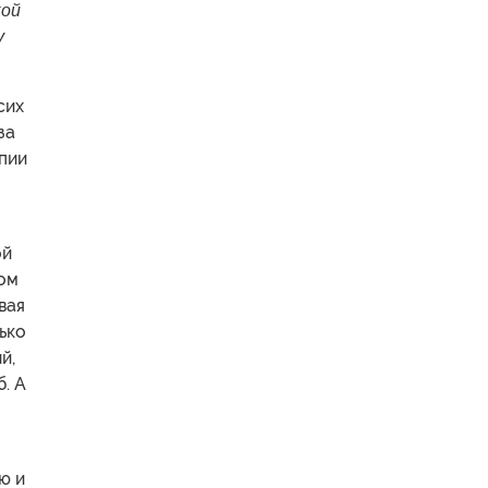
кой
у
сих
за
апии
ой
мом
вая
ько
й,
б. А
ю и