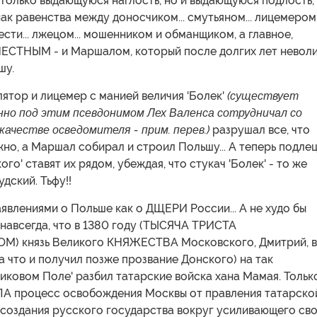
только выдающуюся наглость, но и выдающуюся подлость,
нак равенства между доносчиком... смутьяном... лицемером
ести... лжецом... мошенником и обманщиком, а главное,
ЕСТНЫМ - и Маршалом, который после долгих лет невол
шу.
улятор и лицемер с манией величия 'Болек'
(существует
нно под этим псевдонимом Лех Валенса сотрудничал со
качестве осведомителя - прим. перев.)
разрушал все, что
но, а Маршал собирал и строил Польшу... А теперь подле
го' ставят их рядом, убеждая, что стукач 'Болек' - то же
дский. Тьфу!!
аявлениями о Польше как о ДЩЕРИ России... А не худо бы
 навсегда, что в 1380 году (ТЫСЯЧА ТРИСТА
) князь Великого КНЯЖЕСТВА Московского, Дмитрий, в
за что и получил позже прозвание Донского) на так
иковом Поле' разбил татарские войска хана Мамая. Тольк
ЛА процесс освобождения Москвы от правления татарско
 создания русского государства вокруг усиливающего св