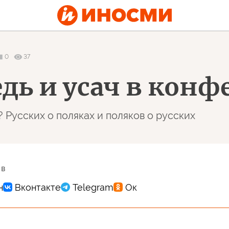
0
37
дь и усач в конф
 Русских о поляках и поляков о русских
 в