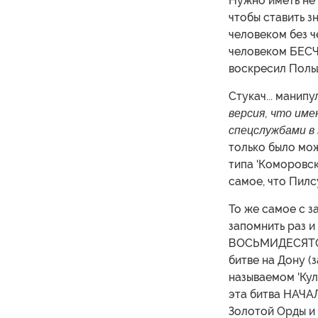
Нужно иметь не 
чтобы ставить з
человеком без ч
человеком БЕСЧ
воскресил Поль
Стукач... манип
версия, что име
спецслужбами в 
только было мож
типа 'Коморовско
самое, что Пилсу
То же самое с з
запомнить раз и
ВОСЬМИДЕСЯТОМ
битве на Дону (
называемом 'Кул
эта битва НАЧА
Золотой Орды и