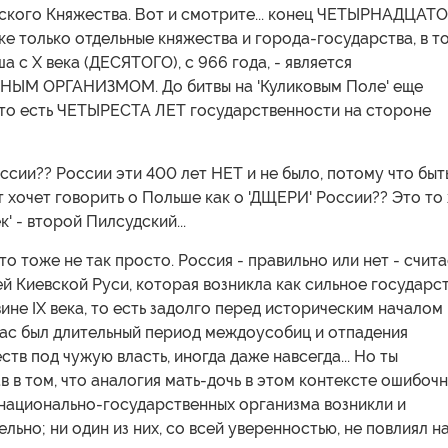
ского Княжества. Вот и смотрите... конец ЧЕТЫРНАДЦАТ
оке только отдельные княжества и города-государства, в т
а с X века (ДЕСЯТОГО), с 966 года, - является
ЫМ ОРГАНИЗМОМ. До битвы на 'Куликовым Поле' еще
то есть ЧЕТЫРЕСТА ЛЕТ государственности на стороне
ссии?? России эти 400 лет НЕТ и не было, потому что быт
тут хочет говорить о Польше как о 'ДЩЕРИ' России?? Это то
к' - второй Пилсудский...
то тоже не так просто. Россия - правильно или нет - счит
й Киевской Руси, которая возникла как сильное государс
ине IX века, то есть задолго перед историческим началом
нас был длительный период междоусобиц и отпадения
ств под чужую власть, иногда даже навсегда... Но ты
 в том, что аналогия мать-дочь в этом контексте ошибочна
 национально-государственных организма возникли и
ельно; ни один из них, со всей уверенностью, не повлиял н