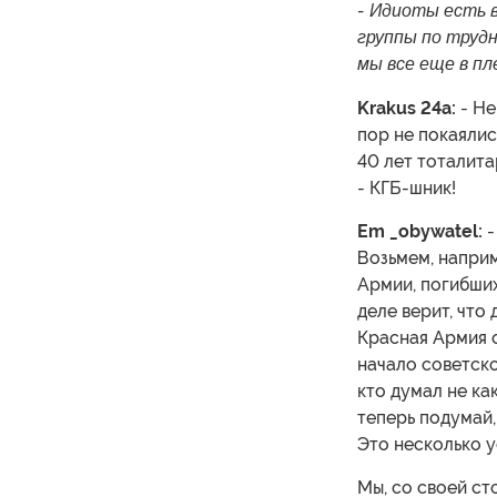
- Идиоты есть в
группы по трудн
мы все еще в пл
Krakus 24a:
- Не
пор не покаялис
40 лет тоталита
- КГБ-шник!
Em _obywatel:
-
Возьмем, наприм
Армии, погибших
деле верит, что 
Красная Армия о
начало советск
кто думал не как
теперь подумай,
Это несколько у
Мы, со своей с