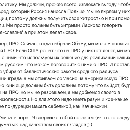
литику. Мы должны, прежде всего, извлекать выгоду, чтоб
вред, который Россия нанесла Польше. Мы не вырвем у них
ции, поэтому должны получить свое хитростью и при пом
и. Мы просто должны быть хитрыми. Ласково говорить
я-славяне', а при этом делать свое.
ер, ПРО. Сейчас, когда выбрали Обаму, мы можем попытат
й ПРО. Если США решат, что на ПРО у них нет денег, мы м
 с ними, что используем их решение для реализации наши
м русским, что можем поговорить с ними о ПРО. И поста
ие убирают баллистические ракеты среднего радиуса
ининграда, а мы отзываем согласие на американскую ПРО.
о, они еще должны быть довольны, потому что выйдет, буд
ги на ПРО, но мы не разрешаем, а мы добьемся своего в
езопасности. Но для этого надо иметь разум и кое-какие
не по-дурацки махать сабелькой, как Качиньский.
Умирать пора... Я впервые с тобой согласен (из этого следу
уматься над качеством своих взглядов ;) ).