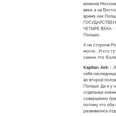
влияние Москов
века, а на Вост
время, как Польш
ГОСУДАРСТВЕНН
ЧЕТЫРЕ ВЕКА - 
Польши...
А на стороне Ро
могло... И кто 
самое, что 'Боле
Kapitan .kirk:
- Э
себя наследнице
во второй полов
Польши. Да и у 
отдельных княже
совершенно прав
потому что оба
развивались отд