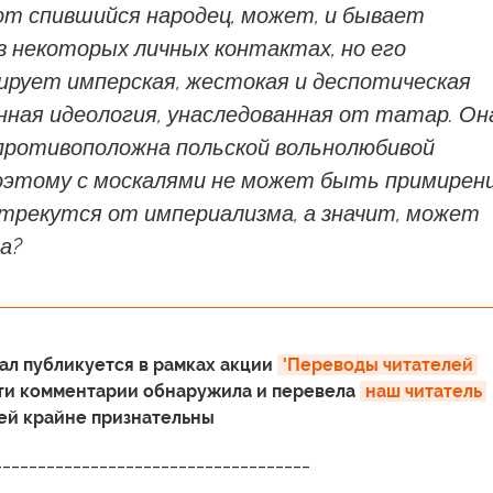
от спившийся народец, может, и бывает
в некоторых личных контактах, но его
ирует имперская, жестокая и деспотическая
нная идеология, унаследованная от татар. Он
противоположна польской вольнолюбивой
оэтому с москалями не может быть примирени
отрекутся от империализма, а значит, может
а?
л публикуется в рамках акции
'Переводы читателей 
Эти комментарии обнаружила и перевела
наш читатель 
ы ей крайне признательны
____________________________________