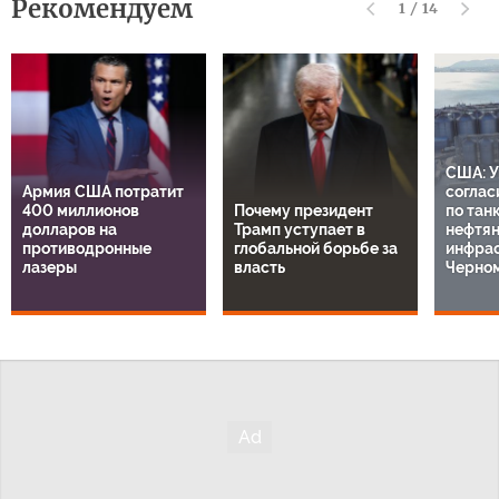
Рекомендуем
1
/
14
США: У
Армия США потратит
соглас
400 миллионов
Почему президент
по тан
долларов на
Трамп уступает в
нефтя
противодронные
глобальной борьбе за
инфрас
лазеры
власть
Черно