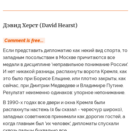
Дэвид Херст (David Hearst)
Comment is free...
Если представить дипломатию как некий вид спорта, то
западным посольствам в Москве причитаются все
медали в дисциплине 'неправильное понимание России'.
И нет никакой разницы, распахнуты ворота Кремля, как
это было при Борисе Ельцине, или плотно закрыты, как
сейчас, при Дмитрии Медведеве и Владимире Путине.
Результат неизменно одинаков: упорное непонимание.
В 1990-х годах все двери и окна Кремля были
распахнуты настежь (я бы сказал - чересчур широко),
западных советников принимали как дорогих гостей, а
когда главным был 'их человек', дипломаты спускали
сквозь пальцы буквально все.