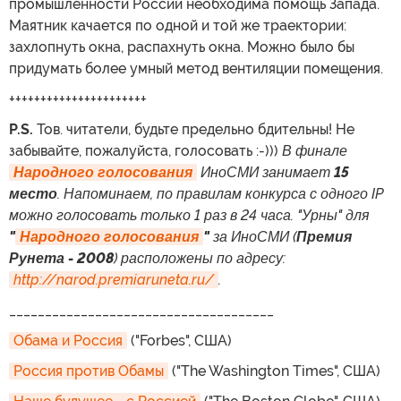
промышленности России необходима помощь Запада.
Маятник качается по одной и той же траектории:
захлопнуть окна, распахнуть окна. Можно было бы
придумать более умный метод вентиляции помещения.
++++++++++++++++++++++
P.S.
Тов. читатели, будьте предельно бдительны! Не
забывайте, пожалуйста, голосовать :-)))
В финале
Народного голосования
ИноСМИ занимает
15
место
. Напоминаем, по правилам конкурса с одного IP
можно голосовать только 1 раз в 24 часа. "Урны" для
"
Народного голосования
"
за ИноСМИ (
Премия
Рунета - 2008
) расположены по адресу:
http://narod.premiaruneta.ru/
.
_____________________________________
Обама и Россия
("Forbes", США)
Россия против Обамы
("The Washington Times", США)