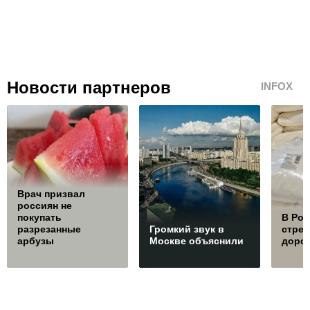
Новости партнеров
INFOX
Врач призвал
россиян не
покупать
В Ро
разрезанные
Громкий звук в
стре
арбузы
Москве объяснили
дорож