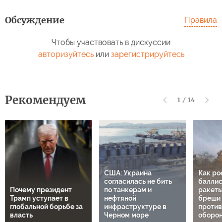
Обсуждение
Правила
Чтобы участвовать в дискуссии
авторизуйтесь
или
зарегистрируйтесь
Рекомендуем
1
/
14
США: Украина
Как ро
согласилась не бить
баллис
Почему президент
по танкерам и
ракеты
Трамп уступает в
нефтяной
бреши 
глобальной борьбе за
инфраструктуре в
проти
власть
Черном море
оборон