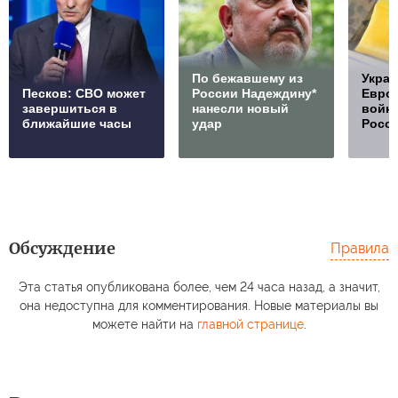
По бежавшему из
Украи
Песков: СВО может
России Надеждину*
Европ
завершиться в
нанесли новый
войну
ближайшие часы
удар
Росс
Обсуждение
Правила
Эта статья опубликована более, чем 24 часа назад, а значит,
она недоступна для комментирования. Новые материалы вы
можете найти на
главной странице
.