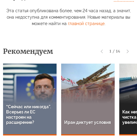
Эта статья опубликована более, чем 24 часа назад, а значит,
она недоступна для комментирования. Новые материалы вы
можете найти на
главной странице
.
Рекомендуем
1
/
14
“Сейчас или никогда”.
Всерьез ли ЕС
Как не
настроен на
чистка
расширение?
Иран диктует условия
увелич