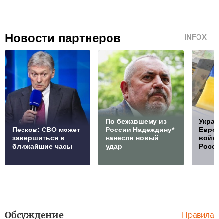
Новости партнеров
INFOX
По бежавшему из
Украи
Песков: СВО может
России Надеждину*
Европ
завершиться в
нанесли новый
войну
ближайшие часы
удар
Росс
Обсуждение
Правила