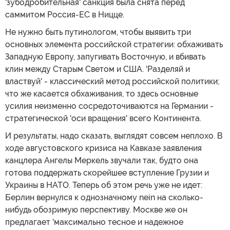
'зубодробительная' санкция была снята перед
саммитом Россия-ЕС в Ницце.
Не нужно быть путинологом, чтобы выявить три
основных элемента российской стратегии: обхаживать
Западную Европу, запугивать Восточную, и вбивать
клин между Старым Светом и США. 'Разделяй и
властвуй' - классический метод российской политики;
что же касается обхаживания, то здесь основные
усилия неизменно сосредоточиваются на Германии -
стратегической 'оси вращения' всего Континента.
И результаты, надо сказать, выглядят совсем неплохо. В
ходе августовского кризиса на Кавказе заявления
канцлера Ангелы Меркель звучали так, будто она
готова поддержать скорейшее вступление Грузии и
Украины в НАТО. Теперь об этом речь уже не идет:
Берлин вернулся к однозначному nein на сколько-
нибудь обозримую перспективу. Москве же он
предлагает 'максимально тесное и надежное