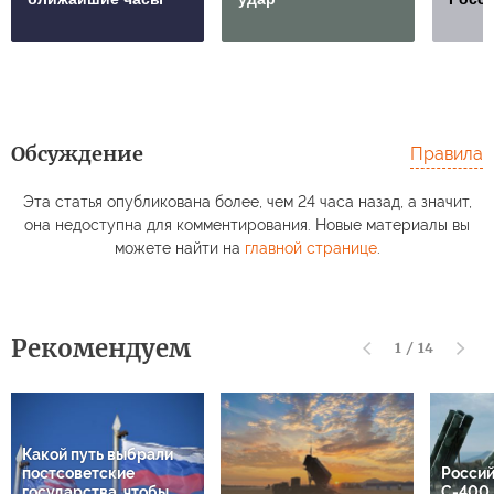
Обсуждение
Правила
Эта статья опубликована более, чем 24 часа назад, а значит,
она недоступна для комментирования. Новые материалы вы
можете найти на
главной странице
.
Рекомендуем
1
/
14
Какой путь выбрали
постсоветские
Россий
государства, чтобы
С-400 