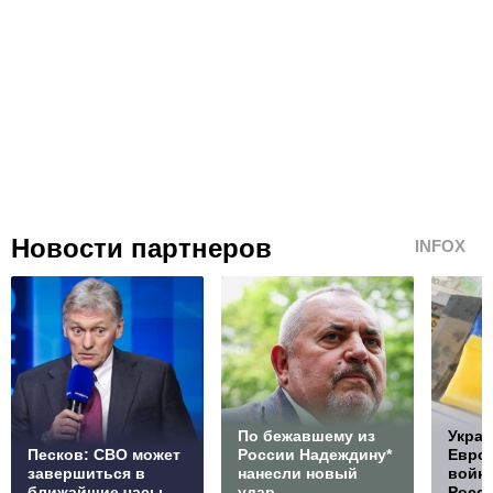
Новости партнеров
INFOX
По бежавшему из
Украи
Песков: СВО может
России Надеждину*
Европ
завершиться в
нанесли новый
войну
ближайшие часы
удар
Росс