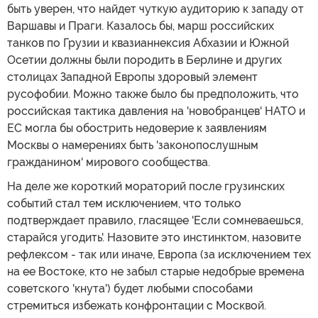
быть уверен, что найдет чуткую аудиторию к западу от
Варшавы и Праги. Казалось бы, марш российских
танков по Грузии и квазианнексия Абхазии и Южной
Осетии должны были породить в Берлине и других
столицах Западной Европы здоровый элемент
русофобии. Можно также было бы предположить, что
российская тактика давления на 'новобранцев' НАТО и
ЕС могла бы обострить недоверие к заявлениям
Москвы о намерениях быть 'законопослушным
гражданином' мирового сообщества.
На деле же короткий мораторий после грузинских
событий стал тем исключением, что только
подтверждает правило, гласящее 'Если сомневаешься,
старайся угодить'. Назовите это инстинктом, назовите
рефлексом - так или иначе, Европа (за исключением тех
на ее Востоке, кто не забыл старые недобрые времена
советского 'кнута') будет любыми способами
стремиться избежать конфронтации с Москвой.