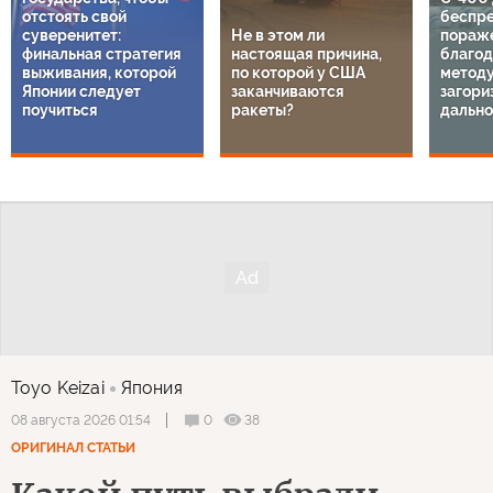
отстоять свой
беспр
суверенитет:
Не в этом ли
пораж
финальная стратегия
настоящая причина,
благод
выживания, которой
по которой у США
методу
Японии следует
заканчиваются
загори
поучиться
ракеты?
дально
Toyo Keizai
Япония
0
38
08 августа 2026 01:54
ОРИГИНАЛ СТАТЬИ