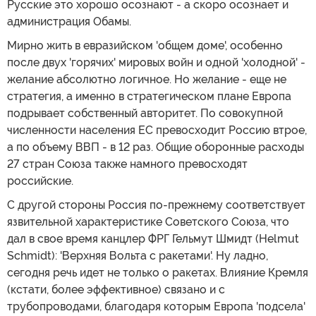
Русские это хорошо осознают - а скоро осознает и
администрация Обамы.
Мирно жить в евразийском 'общем доме', особенно
после двух 'горячих' мировых войн и одной 'холодной' -
желание абсолютно логичное. Но желание - еще не
стратегия, а именно в стратегическом плане Европа
подрывает собственный авторитет. По совокупной
численности населения ЕС превосходит Россию втрое,
а по объему ВВП - в 12 раз. Общие оборонные расходы
27 стран Союза также намного превосходят
российские.
С другой стороны Россия по-прежнему соответствует
язвительной характеристике Советского Союза, что
дал в свое время канцлер ФРГ Гельмут Шмидт (Helmut
Schmidt): 'Верхняя Вольта с ракетами'. Ну ладно,
сегодня речь идет не только о ракетах. Влияние Кремля
(кстати, более эффективное) связано и с
трубопроводами, благодаря которым Европа 'подсела'