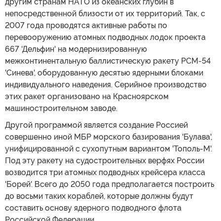
другим странам НАТО из океанских глубин в
непосредственной близости от их территорий. Так, с
2007 года проводятся активные работы по
перевооружению атомных подводных лодок проекта
667 'Дельфин' на модернизированную
межконтинентальную баллистическую ракету РСМ-54
'Синева', оборудованную десятью ядерными блоками
индивидуального наведения. Серийное производство
этих ракет организовано на Красноярском
машиностроительном заводе.
Другой программой является создание Россией
совершенно иной МБР морского базирования 'Булава',
унифицированной с сухопутным вариантом 'Тополь-М'.
Под эту ракету на судостроительных верфях России
возводится три атомных подводных крейсера класса
'Борей'. Всего до 2050 года предполагается построить
до восьми таких кораблей, которые должны будут
составить основу ядерного подводного флота
Российской Федерации.