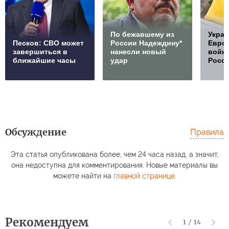
По бежавшему из
Украи
Песков: СВО может
России Надеждину*
Европ
завершиться в
нанесли новый
войну
ближайшие часы
удар
Росс
Обсуждение
Правила
Эта статья опубликована более, чем 24 часа назад, а значит,
она недоступна для комментирования. Новые материалы вы
можете найти на
главной странице
.
Рекомендуем
1
/
14