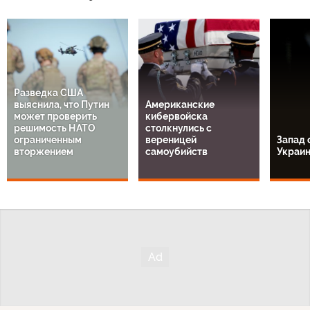
Разведка США
выяснила, что Путин
Американские
может проверить
кибервойска
решимость НАТО
столкнулись с
ограниченным
вереницей
Запад 
вторжением
самоубийств
Украи