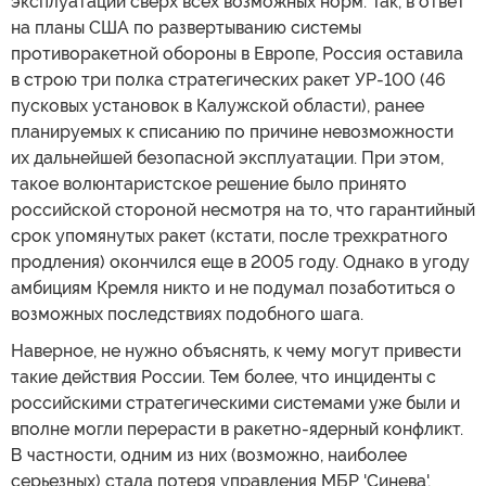
эксплуатации сверх всех возможных норм. Так, в ответ
на планы США по развертыванию системы
противоракетной обороны в Европе, Россия оставила
в строю три полка стратегических ракет УР-100 (46
пусковых установок в Калужской области), ранее
планируемых к списанию по причине невозможности
их дальнейшей безопасной эксплуатации. При этом,
такое волюнтаристское решение было принято
российской стороной несмотря на то, что гарантийный
срок упомянутых ракет (кстати, после трехкратного
продления) окончился еще в 2005 году. Однако в угоду
амбициям Кремля никто и не подумал позаботиться о
возможных последствиях подобного шага.
Наверное, не нужно объяснять, к чему могут привести
такие действия России. Тем более, что инциденты с
российскими стратегическими системами уже были и
вполне могли перерасти в ракетно-ядерный конфликт.
В частности, одним из них (возможно, наиболее
серьезных) стала потеря управления МБР 'Синева',