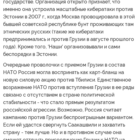
государстве. Организация открыто признает, что
именно она устроила масштабные кибератаки против
Эстонии в 2007 г., когда Москва провоцировала в этой
бывшей советской республике бунт проживающих там
этнических русских (такие же кибератаки
предпринимались и против Грузии в августе прошлого
года). Кроме того, 'Наши' организовывали и сами
беспорядки в Эстонии.
Очередные проволочки с приемом Грузии в состав
НАТО Россия могла воспринять как карт-бланш на
новую силовую акцию против Тбилиси. Единственное
возражение НАТО против вступления Грузии в ее ряды
связано с отсутствием в стране политической
стабильности - что стало прямым результатом
российской агрессии. Возможно, Россия считает
кампанию против Грузии беспроигрышным вариантом.
Если ей удастся свергнуть Саакашвили и захватить
страну - тем лучше. Но и в противном случае она
сможет оттянуть присоединение Грузии к НАТО на