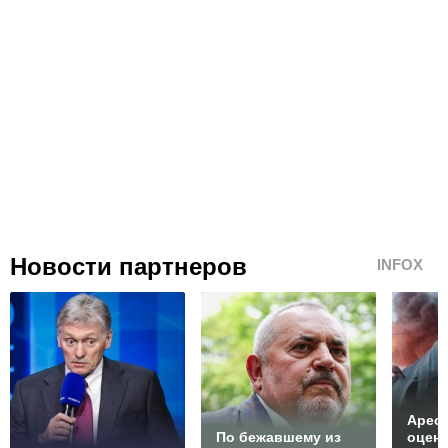
Новости партнеров
INFOX
Арест
По бежавшему из
оцен