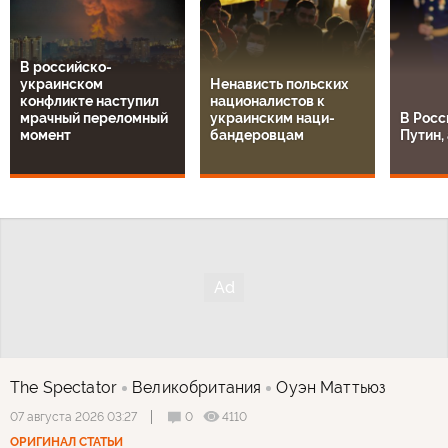
В российско-
украинском
Ненависть польских
конфликте наступил
националистов к
мрачный переломный
украинским наци-
В Росс
момент
бандеровцам
Путин, 
The Spectator
Великобритания
Оуэн Маттьюз
0
4110
07 августа 2026 03:27
ОРИГИНАЛ СТАТЬИ