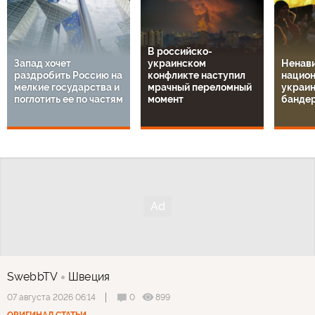
В российско-
Запад хочет
украинском
Ненави
раздробить Россию на
конфликте наступил
национ
мелкие государства и
мрачный переломный
украин
поглотить ее по частям
момент
банде
SwebbTV
Швеция
0
899
07 августа 2026 06:14