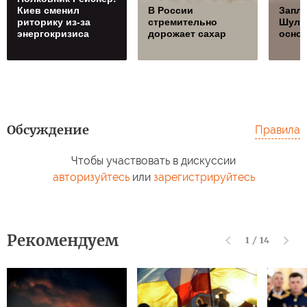
Киев сменил
В России
Запла
риторику из-за
стремительно
Шуль
энергокризиса
дорожает сахар
осно
Обсуждение
Правила
Чтобы участвовать в дискуссии
авторизуйтесь
или
зарегистрируйтесь
Рекомендуем
1
/
14