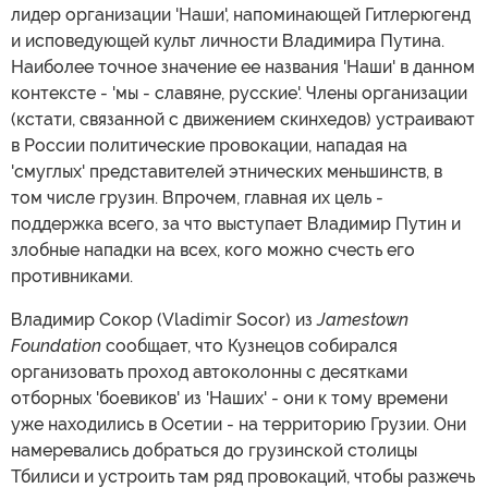
лидер организации 'Наши', напоминающей Гитлерюгенд
и исповедующей культ личности Владимира Путина.
Наиболее точное значение ее названия 'Наши' в данном
контексте - 'мы - славяне, русские'. Члены организации
(кстати, связанной с движением скинхедов) устраивают
в России политические провокации, нападая на
'смуглых' представителей этнических меньшинств, в
том числе грузин. Впрочем, главная их цель -
поддержка всего, за что выступает Владимир Путин и
злобные нападки на всех, кого можно счесть его
противниками.
Владимир Сокор (Vladimir Socor) из
Jamestown
Foundation
сообщает, что Кузнецов собирался
организовать проход автоколонны с десятками
отборных 'боевиков' из 'Наших' - они к тому времени
уже находились в Осетии - на территорию Грузии. Они
намеревались добраться до грузинской столицы
Тбилиси и устроить там ряд провокаций, чтобы разжечь