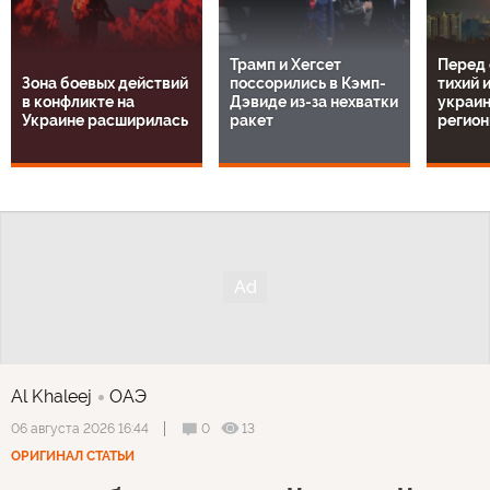
Трамп и Хегсет
Перед 
Зона боевых действий
поссорились в Кэмп-
тихий 
в конфликте на
Дэвиде из-за нехватки
украин
Украине расширилась
ракет
регио
Al Khaleej
ОАЭ
0
13
06 августа 2026 16:44
ОРИГИНАЛ СТАТЬИ