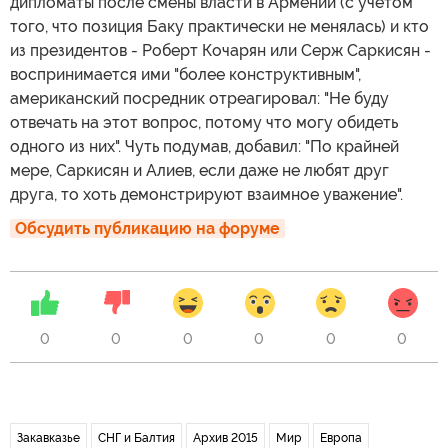
дипломаты после смены власти в Армении (с учетом
того, что позиция Баку практически не менялась) и кто
из президентов - Роберт Кочарян или Серж Саркисян -
воспринимается ими "более конструктивным",
американский посредник отреагировал: "Не буду
отвечать на этот вопрос, потому что могу обидеть
одного из них". Чуть подумав, добавил: "По крайней
мере, Саркисян и Алиев, если даже не любят друг
друга, то хоть демонстрируют взаимное уважение".
Обсудить публикацию на форуме
0
0
0
0
0
0
Закавказье
СНГ и Балтия
Архив 2015
Мир
Европа