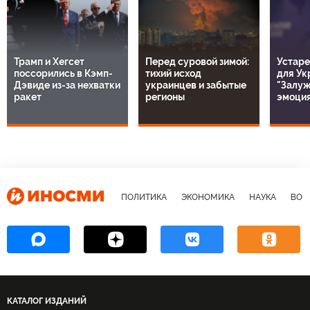
Трамп и Хегсет
Перед суровой зимой:
Устаре
поссорились в Кэмп-
тихий исход
для Ук
Дэвиде из-за нехватки
украинцев и забытые
"Залуж
ракет
регионы
эмоция
ПОЛИТИКА
ЭКОНОМИКА
НАУКА
ВОЕ
КАТАЛОГ ИЗДАНИЙ