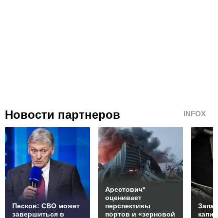
Новости партнеров
INFOX
Арестович*
оценивает
Песков: СВО может
перспективы
Запад
завершиться в
портов и «зерновой
капи