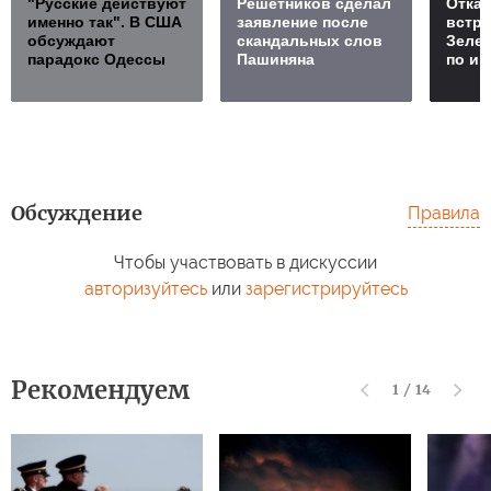
"Русские действуют
Решетников cделал
Отказ
именно так". В США
заявление после
встре
обсуждают
скандальных слов
Зеле
парадокс Одессы
Пашиняна
по им
Обсуждение
Правила
Чтобы участвовать в дискуссии
авторизуйтесь
или
зарегистрируйтесь
Рекомендуем
1
/
14