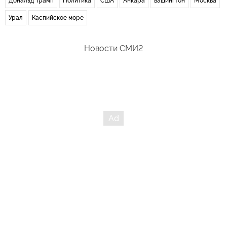
Дональд Трамп
Политика
США
Анкара
вашингтон
Москва
Урал
Каспийское море
Новости СМИ2