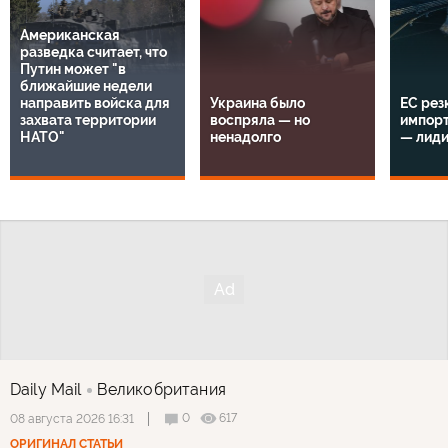
Американская
разведка считает, что
Путин может "в
ближайшие недели
направить войска для
Украина было
ЕС рез
захвата территории
воспряла — но
импорт
НАТО"
ненадолго
— лид
Daily Mail
Великобритания
0
617
08 августа 2026 16:31
ОРИГИНАЛ СТАТЬИ