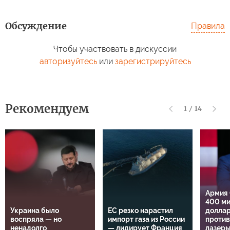
Обсуждение
Правила
Чтобы участвовать в дискуссии
авторизуйтесь
или
зарегистрируйтесь
Рекомендуем
1
/
14
Армия
400 м
Украина было
ЕС резко нарастил
доллар
воспряла — но
импорт газа из России
проти
ненадолго
— лидирует Франция
лазер