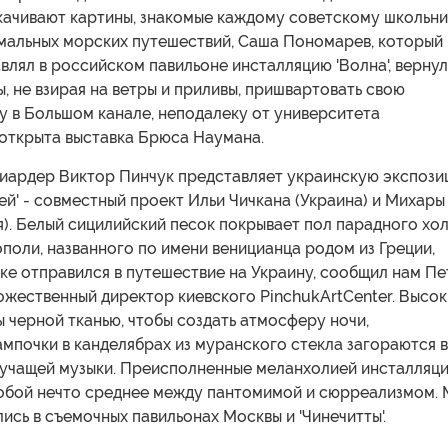
качивают картины, знакомые каждому советскому школьни
мальных морских путешествий, Саша Пономарев, который 
влял в российском павильоне инсталляцию 'Волна', верну
ы, не взирая на ветры и приливы, пришвартовать свою
у в Большом канале, неподалеку от университета
 открыта выставка Брюса Наумана.
лиардер Виктор Пинчук представляет украинскую экспоз
ей' - совместный проект Ильи Чичкана (Украина) и Михары
). Белый сицилийский песок покрывает пол парадного хо
оли, названного по имени веницианца родом из Греции,
еке отправился в путешествие на Украину, сообщил нам Пе
ожественный директор киевского PinchukArtCenter. Высо
 черной тканью, чтобы создать атмосферу ночи,
мпочки в канделябрах из муранского стекла загораются в
вучащей музыки. Преисполненные меланхолией инсталляц
обой нечто среднее между пантомимой и сюрреализмом.
лись в съемочных павильонах Москвы и 'Чинечитты'.