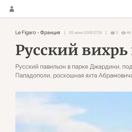
Le Figaro
Франция
05 июня 2009 17:09
0
46
Русский вихрь
Русский павильон в парке Джардини, по
Пападополи, роскошная яхта Абрамовича