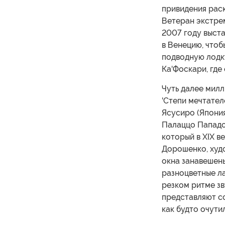
привидения рас
Ветеран экстре
2007 году выста
в Венецию, чтоб
подводную лодк
Ка'Фоскари, где
Чуть далее мил
'Степи мечтател
Ясусиро (Япония
Палаццо Пападоп
который в XIX в
Дорошенко, худ
окна занавешены
разноцветные ла
резком ритме з
представляют с
как будто очути