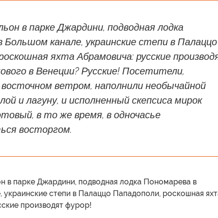
льон в парке Джардини, подводная лодка
 Большом канале, украинские степи в Палаццо
роскошная яхта Абрамовича: русские произво
ового в Венеции? Русские! Посетители,
 восточном ветром, наполнили необычайной
лой и лагуну, и исполненный скепсиса мирок
отовый, в то же время, в одночасье
ься восторгом.
он в парке Джардини, подводная лодка Пономарева в
, украинские степи в Палаццо Пападополи, роскошная яхт
сские производят фурор!