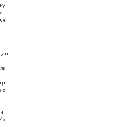
ку.
в
лся
ицию
лла
тр
кие
ии
 Мы