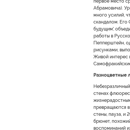
первое место с
Абрамовича). У
много усилий, 
скандалом. Его 
будущим', объе
работы в Русско
Пепперштейн, од
рисунками, выпо
Живой интерес 
Самофракийские,
Разноцветные л
Небезразличный
стенах флюорес
жизнерадостным
превращаются в
стены, пауза, и
брюнет, похожий
воспоминаний и