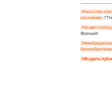
_______________
Искусство олиг
россиянам
("Th
Расцвет культу
Франция)
Иммиграционны
Великобритани
Обсудить публ