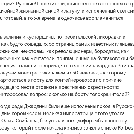
неции? Русские! Посетители, принесенные восточном вет
чайной жизненной силой и лагуну, и исполненный скепси
, готовый, в то же время, в одночасье воспламениться
 величия и кустарщины, потребительсокй лихорадки и
, как будто сошедших со страниц самых известных глянцев
ожников, неистовых, как революционеры, бородатых, как
лиричных, как мечтатели, приглашенные на булгаковский б
енеция только и говорила, что о яхте миллиардера Роман
авучем монстре с экипажем из 50 человек, - которому
артоваться в порту для контейнеровозов по причине
ходящего места стоянки в престижных окрестностях
интересовал вопрос: сколько на борту телохранителей?
когда сады Джардини были еще исполнены покоя, в Русско
л дым коромыслом. Великая императрица этого уголка
 Ольга Свиблова, без устали поет дифирамбы спонсору
ву, который после начала кризиса занял в списке Forbes