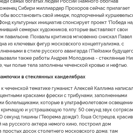
реди самых богатых людей России (намного обогнав
роженец Сибири миллиардер Прохоров сейчас прилагает
чтобы восстановить свой имидж, подпорченный куршевельс
Фонд культурных инициатив спонсирует проект 'Победа на
динивший семерых художников, которые выставляют свои
м павильоне. Похвалы критиков мгновенно снискал Павел
на из ключевых фигур московского концептуализма, с
лненными в стиле русского авангарда ('Пейзажи будущего'
вызвали также работы Андрея Молодкина - стеклянные Ни
 чьи полые тела заполнены чеченской кровью и нефтью.
ампочки в стеклянных канделябрах
 к чеченской тематике гуманист Алексей Каллима написал
центными красками фрески с трибунами, заполненными
и болельщиками, которые в ультрафиолетовом освещени
 кричащую и устрашающую толпу: 50 секунд звук сотряса
 20 секунд тишины ('Теорема дождя'). Гоша Острецов, краси
 на русского актера немого кино, построил дом
з простых досок столетнего московского дома: там