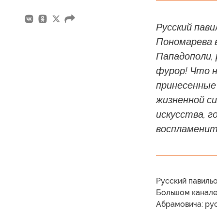
Русский пави
Пономарева в
Пападополи, 
фурор! Что н
принесенные
жизненной си
искусства, г
воспламенит
Русский павиль
Большом канале
Абрамовича: ру