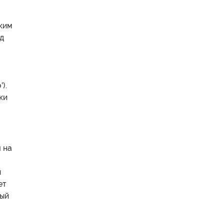
ким
д
).
ки
 на
и
ет
вый