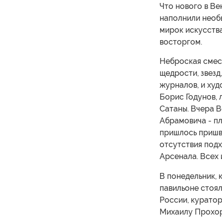
Что нового в Ве
наполнили необы
мирок искусства
восторгом.
Неброская смесь
щедрости, звезд
журналов, и худ
Борис Годунов, 
Сатаны. Вчера В
Абрамовича - пл
пришлось пришв
отсутствия под
Арсенала. Всех 
В понедельник, 
павильоне стоя
России, куратор
Михаилу Прохоро