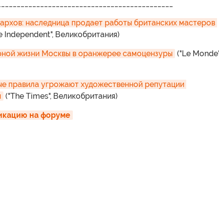
_____________________________________________
архов: наследница продает работы британских мастеров 
e Independent", Великобритания)
рной жизни Москвы в оранжерее самоцензуры
("Le Monde"
е правила угрожают художественной репутации 
и
("The Times", Великобритания)
икацию на форуме