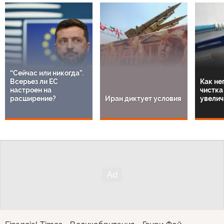
“Сейчас или никогда”.
Всерьез ли ЕС
Как не
настроен на
чистка
расширение?
Иран диктует условия
увелич