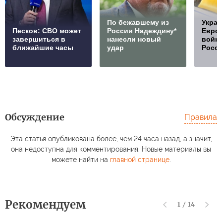
По бежавшему из
Украи
Песков: СВО может
России Надеждину*
Европ
завершиться в
нанесли новый
войну
ближайшие часы
удар
Росс
Обсуждение
Правила
Эта статья опубликована более, чем 24 часа назад, а значит,
она недоступна для комментирования. Новые материалы вы
можете найти на
главной странице
.
Рекомендуем
1
/
14